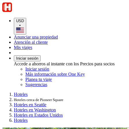
USD
•
Anunciar una propiedad
Atención al cliente
Mis viajes
Iniciar sesión
Accede a ahorros al instante con los Precios para socios
Iniciar sesión
Más información sobre One Key
Planea tu viaje
Sugerencias
Hoteles
Hoteles cerca de Pioneer Square
Hoteles en Seattle
Hoteles en Washington
Hoteles en Estados Unidos
Hoteles