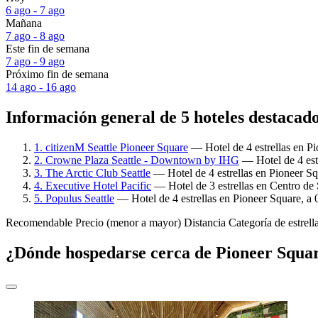
6 ago - 7 ago
Mañana
7 ago - 8 ago
Este fin de semana
7 ago - 9 ago
Próximo fin de semana
14 ago - 16 ago
Información general de 5 hoteles destacad
1. citizenM Seattle Pioneer Square
— Hotel de 4 estrellas en Pi
2. Crowne Plaza Seattle - Downtown by IHG
— Hotel de 4 estr
3. The Arctic Club Seattle
— Hotel de 4 estrellas en Pioneer Sq
4. Executive Hotel Pacific
— Hotel de 3 estrellas en Centro de 
5. Populus Seattle
— Hotel de 4 estrellas en Pioneer Square, a 
Recomendable
Precio (menor a mayor)
Distancia
Categoría de estrell
¿Dónde hospedarse cerca de Pioneer Squa