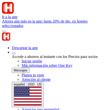
Ir a la app
Ahorra aún más en la app: hasta 20% de dto. en hoteles
seleccionados
Descargar la app
Accede a ahorros al instante con los Precios para socios
Iniciar sesión
Más información sobre One Key
Mensajes
Planea tu viaje
Atención al cliente
español · USD · US
Anunciar una propiedad