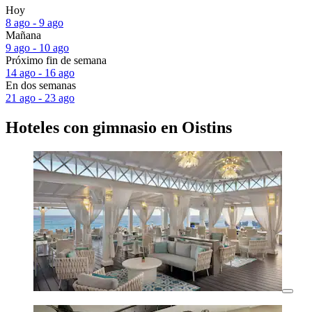
Hoy
8 ago - 9 ago
Mañana
9 ago - 10 ago
Próximo fin de semana
14 ago - 16 ago
En dos semanas
21 ago - 23 ago
Hoteles con gimnasio en Oistins