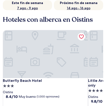
Este fin de semana
Próximo fin de semana
7 ago - 9 ago
14 ago - 16 ago
Hoteles con alberca en Oistins
Butterfly Beach Hotel
Little Arc
Butterfly Beach Hotel
Little Arc
Butterfly Beach Hotel
Little Ar
only
Propiedad
Propiedad
de
Oistins
de
3.0
8.4
8.4/10
Muy bueno
(1,000 opiniones)
Oistins
de
4.0
estrellas
9.8
9.8/10
E
10,
de
estrellas