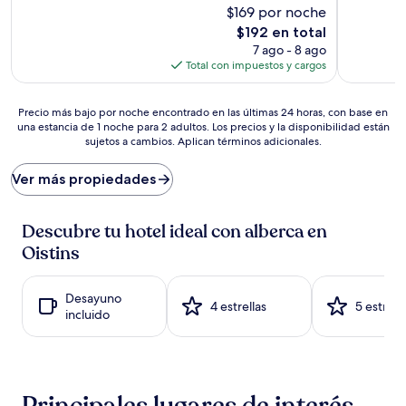
Muy
$169 por noche
10,
bueno,
Excepcion
El
$192 en total
(1,000
(264
precio
7 ago - 8 ago
opiniones)
opiniones)
actual
Total con impuestos y cargos
es
de
Precio
$192
Precio más bajo por noche encontrado en las últimas 24 horas, con base en
una estancia de 1 noche para 2 adultos. Los precios y la disponibilidad están
más
sujetos a cambios. Aplican términos adicionales.
bajo
por
noche
Ver más propiedades
encontrado
en
las
Descubre tu hotel ideal con alberca en
últimas
Oistins
24
horas,
con
Desayuno
4 estrellas
5 estrell
base
incluido
en
una
estancia
de
1
Principales lugares de interés
noche