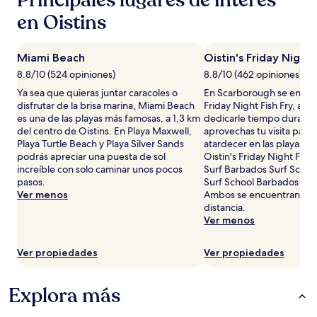
para
en Oistins
2
adultos.
Los
Miami Beach
Oistin's Friday Night 
precios
8.8/10 (524 opiniones)
8.8/10 (462 opiniones)
y
la
Ya sea que quieras juntar caracoles o
En Scarborough se encuen
disponibilidad
disfrutar de la brisa marina, Miami Beach
Friday Night Fish Fry, así
están
es una de las playas más famosas, a 1,3 km
dedicarle tiempo durante t
sujetos
del centro de Oistins. En Playa Maxwell,
aprovechas tu visita para 
a
Playa Turtle Beach y Playa Silver Sands
atardecer en las playas? S
cambios.
podrás apreciar una puesta de sol
Oistin's Friday Night Fish 
Aplican
increíble con solo caminar unos pocos
Surf Barbados Surf School
términos
pasos.
Surf School Barbados la p
adicionales.
Ver menos
Ambos se encuentran a u
distancia.
Ver menos
Ver propiedades
Ver propiedades
Explora más