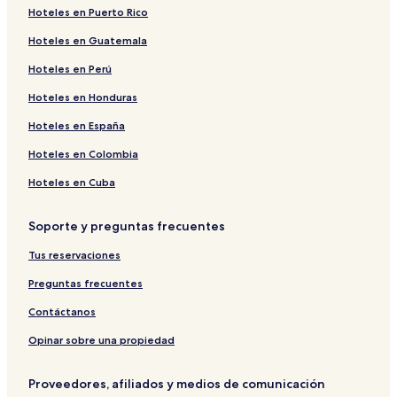
Hoteles en Puerto Rico
Hoteles en Worthing
Hoteles en Guatemala
Hoteles en Blue Waters
Hoteles en Perú
Hoteles en Maxwell Hill
Hoteles de playa en Silver Sands
Hoteles en Honduras
Hoteles cerca de Barry's Surf Barbados Surf School
Hoteles en España
Hoteles con alberca en Worthing
Hoteles en Colombia
Hoteles 3 estrellas en St. Lawrence Gap
Hoteles en Cuba
Hoteles en Saint Lawrence
Soporte y preguntas frecuentes
Hoteles 3 estrellas en Oistins
Tus reservaciones
Hoteles cerca de Miami Beach
Hoteles con desayuno incluido en Maxwell
Preguntas frecuentes
Hoteles en Silver Sands
Contáctanos
Hoteles en Oistins
Opinar sobre una propiedad
Hoteles baratos en Oistins
Proveedores, afiliados y medios de comunicación
Hoteles en Sheraton Park