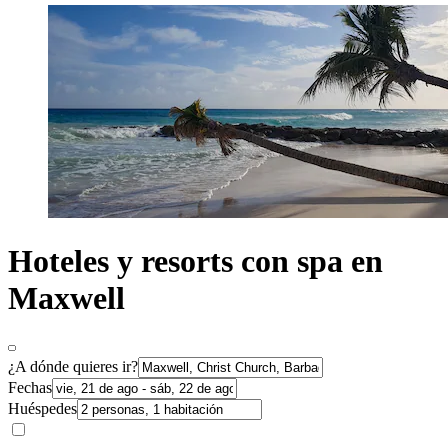
Hoteles y resorts con spa en
Maxwell
¿A dónde quieres ir?
Fechas
Huéspedes