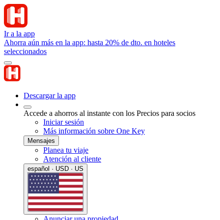
Ir a la app
Ahorra aún más en la app: hasta 20% de dto. en hoteles
seleccionados
Descargar la app
Accede a ahorros al instante con los Precios para socios
Iniciar sesión
Más información sobre One Key
Mensajes
Planea tu viaje
Atención al cliente
español · USD · US
Anunciar una propiedad