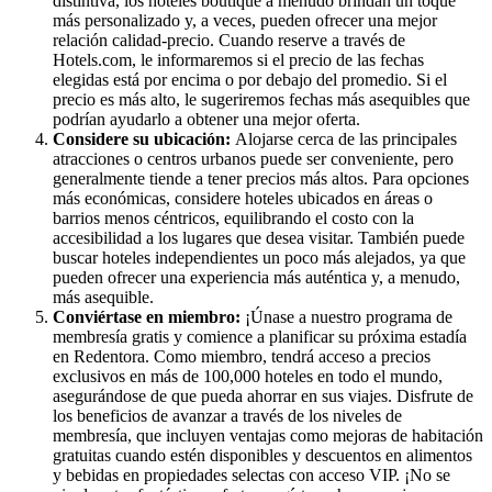
distintiva, los hoteles boutique a menudo brindan un toque
más personalizado y, a veces, pueden ofrecer una mejor
relación calidad-precio. Cuando reserve a través de
Hotels.com, le informaremos si el precio de las fechas
elegidas está por encima o por debajo del promedio. Si el
precio es más alto, le sugeriremos fechas más asequibles que
podrían ayudarlo a obtener una mejor oferta.
Considere su ubicación:
Alojarse cerca de las principales
atracciones o centros urbanos puede ser conveniente, pero
generalmente tiende a tener precios más altos. Para opciones
más económicas, considere hoteles ubicados en áreas o
barrios menos céntricos, equilibrando el costo con la
accesibilidad a los lugares que desea visitar. También puede
buscar hoteles independientes un poco más alejados, ya que
pueden ofrecer una experiencia más auténtica y, a menudo,
más asequible.
Conviértase en miembro:
¡Únase a nuestro programa de
membresía gratis y comience a planificar su próxima estadía
en Redentora. Como miembro, tendrá acceso a precios
exclusivos en más de 100,000 hoteles en todo el mundo,
asegurándose de que pueda ahorrar en sus viajes. Disfrute de
los beneficios de avanzar a través de los niveles de
membresía, que incluyen ventajas como mejoras de habitación
gratuitas cuando estén disponibles y descuentos en alimentos
y bebidas en propiedades selectas con acceso VIP. ¡No se