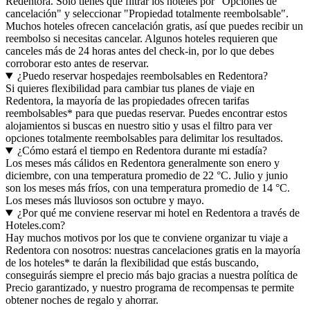
Redentora. Solo tienes que filtrar los hoteles por "Opciones de
cancelación" y seleccionar "Propiedad totalmente reembolsable".
Muchos hoteles ofrecen cancelación gratis, así que puedes recibir un
reembolso si necesitas cancelar. Algunos hoteles requieren que
canceles más de 24 horas antes del check-in, por lo que debes
corroborar esto antes de reservar.
¿Puedo reservar hospedajes reembolsables en Redentora?
Si quieres flexibilidad para cambiar tus planes de viaje en
Redentora, la mayoría de las propiedades ofrecen tarifas
reembolsables* para que puedas reservar. Puedes encontrar estos
alojamientos si buscas en nuestro sitio y usas el filtro para ver
opciones totalmente reembolsables para delimitar los resultados.
¿Cómo estará el tiempo en Redentora durante mi estadía?
Los meses más cálidos en Redentora generalmente son enero y
diciembre, con una temperatura promedio de 22 °C. Julio y junio
son los meses más fríos, con una temperatura promedio de 14 °C.
Los meses más lluviosos son octubre y mayo.
¿Por qué me conviene reservar mi hotel en Redentora a través de
Hoteles.com?
Hay muchos motivos por los que te conviene organizar tu viaje a
Redentora con nosotros: nuestras cancelaciones gratis en la mayoría
de los hoteles* te darán la flexibilidad que estás buscando,
conseguirás siempre el precio más bajo gracias a nuestra política de
Precio garantizado, y nuestro programa de recompensas te permite
obtener noches de regalo y ahorrar.