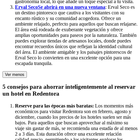
gastronomía local, lo que añade un toque especial a tu visita.
Erval Seco
Se abrirá en una nueva ventana
: Erval Seco es
un destino pintoresco que cautiva a los visitantes con su
encanto rústico y su comunidad acogedora. Ofrece un
ambiente relajado, perfecto para aquellos que buscan relajarse.
El área está rodeada de exuberante vegetación y ofrece
amplias oportunidades para paseos por la naturaleza. También
puedes explorar tiendas de artesanos locales, donde puedes
encontrar recuerdos únicos que reflejan la identidad cultural
del área. El ambiente amigable y los paisajes pintorescos de
Erval Seco lo convierten en una excelente opción para una
escapada tranquila.
Ver menos
5 consejos para ahorrar inteligentemente al reservar
un hotel en Redentora
Reserve para las épocas más baratas:
Los momentos más
económicos para visitar Redentora son en febrero, agosto y
diciembre, cuando los precios de los hoteles suelen ser más
bajos. Para aquellos que buscan aprovechar al máximo su
viaje sin gastar de más, se recomienda una estadía de al menos
2 a 3 días. Esta duración ofrece una excelente relación
calidad-precio, permitiendo a los visitantes explorar los