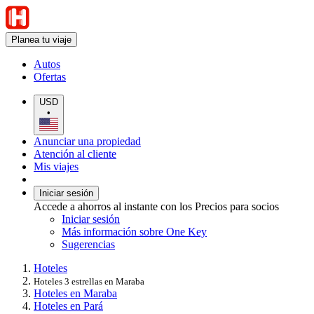
Planea tu viaje
Autos
Ofertas
USD
•
Anunciar una propiedad
Atención al cliente
Mis viajes
Iniciar sesión
Accede a ahorros al instante con los Precios para socios
Iniciar sesión
Más información sobre One Key
Sugerencias
Hoteles
Hoteles 3 estrellas en Maraba
Hoteles en Maraba
Hoteles en Pará