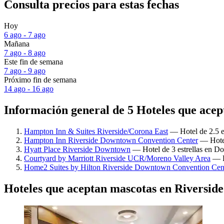
Consulta precios para estas fechas
Hoy
6 ago - 7 ago
Mañana
7 ago - 8 ago
Este fin de semana
7 ago - 9 ago
Próximo fin de semana
14 ago - 16 ago
Información general de 5 Hoteles que acep
Hampton Inn & Suites Riverside/Corona East
— Hotel de 2.5 es
Hampton Inn Riverside Downtown Convention Center
— Hotel
Hyatt Place Riverside Downtown
— Hotel de 3 estrellas en Do
Courtyard by Marriott Riverside UCR/Moreno Valley Area
— Ho
Home2 Suites by Hilton Riverside Downtown Convention Cen
Hoteles que aceptan mascotas en Riverside