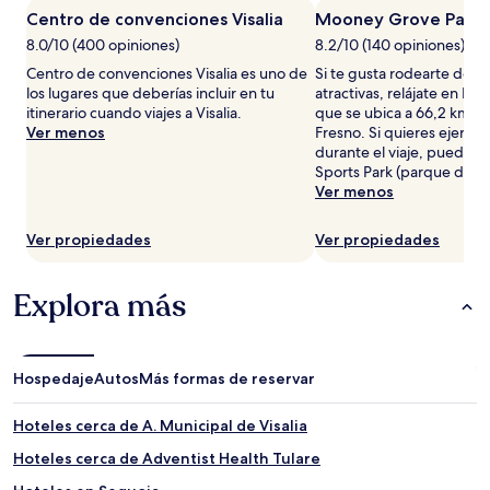
estancia
Centro de convenciones Visalia
Mooney Grove Park
de
8.0/10 (400 opiniones)
8.2/10 (140 opiniones)
1
noche
Centro de convenciones Visalia es uno de
Si te gusta rodearte de ve
para
los lugares que deberías incluir en tu
atractivas, relájate en M
2
itinerario cuando viajes a Visalia.
que se ubica a 66,2 km de
adultos.
Ver menos
Fresno. Si quieres ejerci
Los
durante el viaje, puedes i
precios
Sports Park (parque depor
y
Ver menos
la
disponibilidad
Ver propiedades
Ver propiedades
están
sujetos
a
Explora más
cambios.
Aplican
términos
adicionales.
Hospedaje
Autos
Más formas de reservar
Hoteles cerca de A. Municipal de Visalia
Hoteles cerca de Adventist Health Tulare