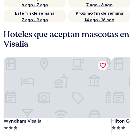
6 ago - 7 ago
7 ago - 8 ago
Este fin de semana
Próximo fin de semana
7 ago - 9 ago
14 ago - 16 ago
Hoteles que aceptan mascotas en
Visalia
Wyndham Visalia
Hilton Gar
Wyndham Visalia
Hilton Gar
Wyndham Visalia
Hilton Gar
Propiedad
Propiedad