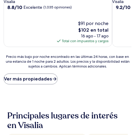
de
de
Visalia
Visalia
3.0
3.0
8.8
9.2
8.8/10
9.2/10
Excelente
M
(1,035 opiniones)
de
de
estrellas
estrellas
10,
10,
Excelente,
$91 por noche
Magnífico
(1,035
(280
El
$102 en total
opiniones)
opiniones)
precio
16 ago - 17 ago
actual
Total con impuestos y cargos
es
de
Precio
$102
Precio más bajo por noche encontrado en las últimas 24 horas, con base en
una estancia de 1 noche para 2 adultos. Los precios y la disponibilidad están
más
sujetos a cambios. Aplican términos adicionales.
bajo
por
noche
Ver más propiedades
encontrado
en
las
últimas
24
horas,
Principales lugares de interés
con
base
en Visalia
en
una