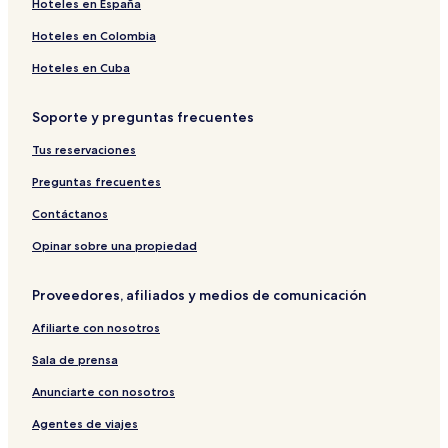
Hoteles con alberca en Hanford
Hoteles en España
Hoteles 2 estrellas en Three Rivers
Hoteles en Colombia
Moteles en Valle Central
Hoteles en Cuba
Moteles en Visalia
Soporte y preguntas frecuentes
Hoteles baratos en Hanford
Tus reservaciones
Hoteles en Woodville
Hoteles en Armona
Preguntas frecuentes
Hoteles cerca de Casino Tachi Palace
Contáctanos
Hoteles en Tulare
Opinar sobre una propiedad
Hoteles familiares en Three Rivers
Proveedores, afiliados y medios de comunicación
Hoteles en Reedley
Afiliarte con nosotros
Hoteles de lujo en California
Sala de prensa
Hoteles en Orange Cove
Hoteles en Sultana
Anunciarte con nosotros
Hoteles con estacionamiento en Tulare
Agentes de viajes