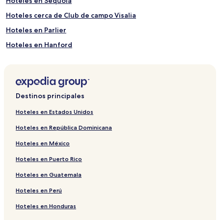
Hoteles en Sequoia
Hoteles cerca de Club de campo Visalia
Hoteles en Parlier
Hoteles en Hanford
Hoteles cerca de Parque de aventuras Visalia
Hoteles con estacionamiento en California
Hoteles en Orosi
Destinos principales
Hoteles en Tipton
Hoteles en Estados Unidos
Hoteles en Goshen
Hoteles en República Dominicana
Hoteles cerca de Parque del Centro Cívico de Hanford
Hoteles en México
Hoteles cerca de Centro de convenciones Visalia
Hoteles en Puerto Rico
Hoteles cerca de Parque Nacional de las Secuoyas
Hoteles en Guatemala
Hoteles en Three Rivers
Hoteles en Perú
Hoteles con desayuno incluido en California
Hoteles cerca de Adventist Health Hanford
Hoteles en Honduras