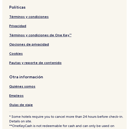
Hoteles cerca de Kings County Fairgrounds
Políticas
Hoteles para ir de compras en California
Términos y condiciones
Hoteles cerca de Cámara de Comercio de Sequoia Foothills
Privacidad
Hoteles boutique en California
Términos y condiciones de One Key™
Hoteles en Kingsburg
Hoteles familiares en California
Opciones de privacidad
Hoteles de negocios en California
Cookies
Hoteles cerca de Mooney Grove Park
Pautas y reporte de contenido
Hoteles en Traver
Otra información
Hoteles en Visalia
Quiénes somos
Hoteles en Lindsay
Empleos
Hoteles cerca de Sensia Salon and Day Spa
Hoteles en Hoffman Point
Guías de viaje
Hoteles en List
* Some hotels require you to cancel more than 24 hours before check-in.
Details on site.
Hoteles cerca de Piscina de la ciudad de Porterville
**OneKeyCash is not redeemable for cash and can only be used on