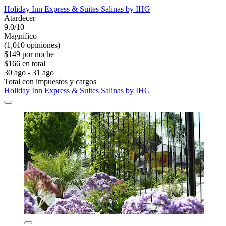
Holiday Inn Express & Suites Salinas by IHG
Atardecer
9.0/10
Magnífico
(1,010 opiniones)
$149 por noche
$166 en total
30 ago - 31 ago
Total con impuestos y cargos
Holiday Inn Express & Suites Salinas by IHG