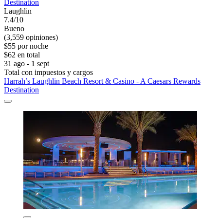
Destination
Laughlin
7.4/10
Bueno
(3,559 opiniones)
$55 por noche
$62 en total
31 ago - 1 sept
Total con impuestos y cargos
Harrah’s Laughlin Beach Resort & Casino - A Caesars Rewards
Destination