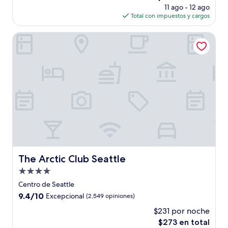
precio
(65
11 ago - 12 ago
actual
opiniones)
Total con impuestos y cargos
es
de
The Arctic Club Seattle
$280
The Arctic Club Seattle
The Arctic Club Seattle
Propiedad
de
Centro de Seattle
4.0
9.4
9.4/10
Excepcional
(2,549 opiniones)
estrellas
de
$231 por noche
10,
El
$273 en total
Excepcional,