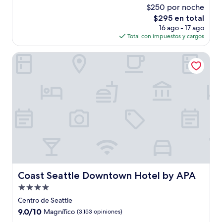
estrellas
de
$250 por noche
10,
El
$295 en total
Magnífico,
precio
(2,735
16 ago - 17 ago
actual
opiniones)
Total con impuestos y cargos
es
de
Coast Seattle Downtown Hotel by APA
$295
Coast Seattle Downtown Hotel by APA
Coast Seattle Downtown Hotel by APA
Propiedad
de
Centro de Seattle
4.0
9.0
9.0/10
Magnífico
(3,153 opiniones)
estrellas
de