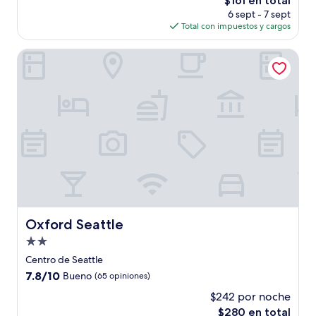
$161 en total
Excelente,
precio
(1,164
6 sept - 7 sept
actual
opiniones)
Total con impuestos y cargos
es
de
Oxford Seattle
$161
Oxford Seattle
Oxford Seattle
Propiedad
de
Centro de Seattle
2.0
7.8
7.8/10
Bueno
(65 opiniones)
estrellas
de
$242 por noche
10,
El
$280 en total
Bueno,