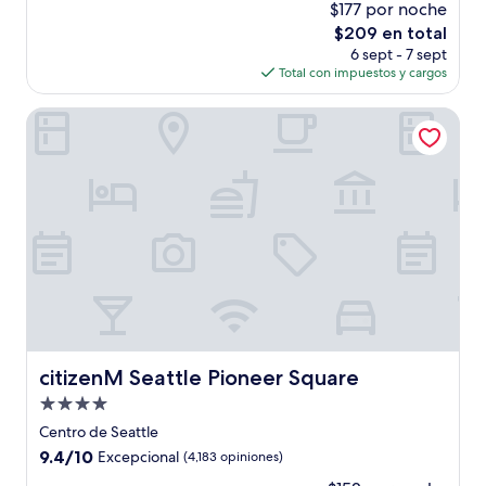
$177 por noche
10,
El
$209 en total
Magnífico,
precio
(3,153
6 sept - 7 sept
actual
opiniones)
Total con impuestos y cargos
es
de
citizenM Seattle Pioneer Square
$209
citizenM Seattle Pioneer Square
citizenM Seattle Pioneer Square
Propiedad
de
Centro de Seattle
4.0
9.4
9.4/10
Excepcional
(4,183 opiniones)
estrellas
de