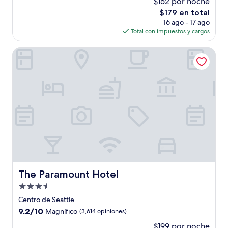
$152 por noche
10,
El
$179 en total
Excepcional,
precio
(4,183
16 ago - 17 ago
actual
opiniones)
Total con impuestos y cargos
es
de
The Paramount Hotel
$179
The Paramount Hotel
The Paramount Hotel
Propiedad
de
Centro de Seattle
3.5
9.2
9.2/10
Magnífico
(3,614 opiniones)
estrellas
de
$199 por noche