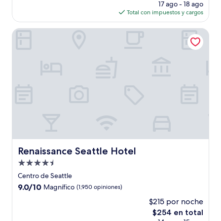
precio
(2,549
17 ago - 18 ago
actual
opiniones)
Total con impuestos y cargos
es
de
Renaissance Seattle Hotel
$273
Renaissance Seattle Hotel
Renaissance Seattle Hotel
Propiedad
de
Centro de Seattle
4.5
9.0
9.0/10
Magnífico
(1,950 opiniones)
estrellas
de
$215 por noche
10,
El
$254 en total
Magnífico,
precio