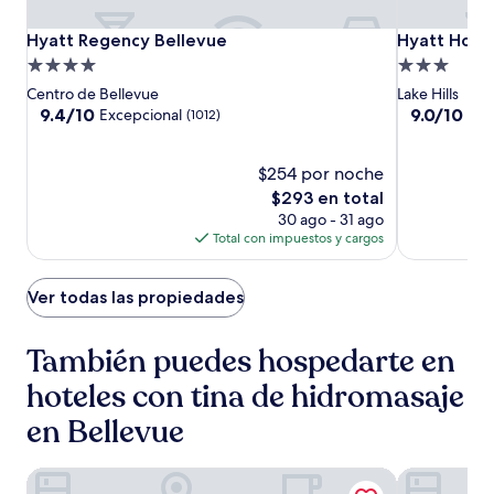
Hyatt
Hyatt
Hyatt
Hyatt Regency Bellevue
Hyatt House
Hyatt Regency Bellevue
Hyatt Hous
Regency
Regency
House
Propiedad
Propiedad
Bellevue
Bellevue
Seattle/Bel
de
de
Centro de Bellevue
Lake Hills
4.0
3.0
9.4
9.0
9.4/10
9.0/10
Excepcional
Mag
(1012)
de
de
estrellas
estrellas
10,
10,
Excepcional,
$254 por noche
Magnífico,
(1012)
(1216)
El
$293 en total
precio
30 ago - 31 ago
actual
Total con impuestos y cargos
es
de
$293
Ver todas las propiedades
También puedes hospedarte en
hoteles con tina de hidromasaje
en Bellevue
Hilton Garden Inn Seattle Bellevue Downtown, WA
Hyatt House