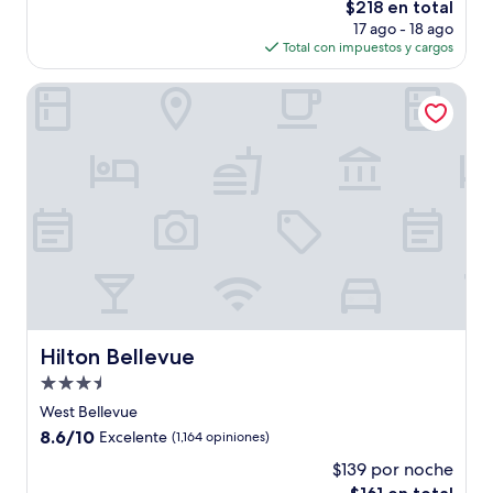
El
$218 en total
Muy
precio
bueno,
17 ago - 18 ago
actual
(1,979
Total con impuestos y cargos
es
opiniones)
de
Hilton Bellevue
$218
Hilton Bellevue
Hilton Bellevue
Propiedad
de
West Bellevue
3.5
8.6
8.6/10
Excelente
(1,164 opiniones)
estrellas
de
$139 por noche
10,
El