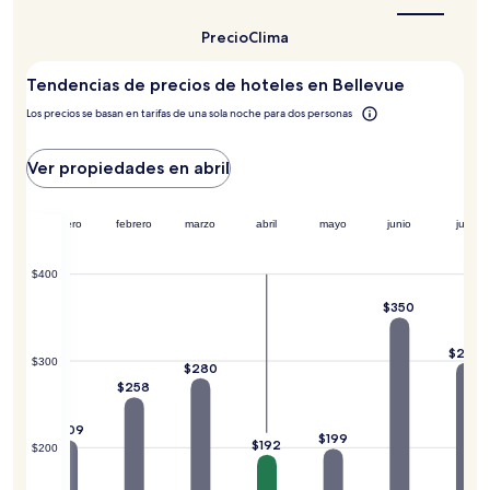
sujetos
para
visitar
a
Precio
Clima
Bellevue?
cambios.
Aplican
Tendencias de precios de hoteles en Bellevue
términos
adicionales.
Los precios se basan en tarifas de una sola noche para dos personas
Ver propiedades en abril
embre
enero
febrero
marzo
abril
mayo
junio
julio
$400
$350
$298
$300
$280
$258
215
$209
$199
$192
$200