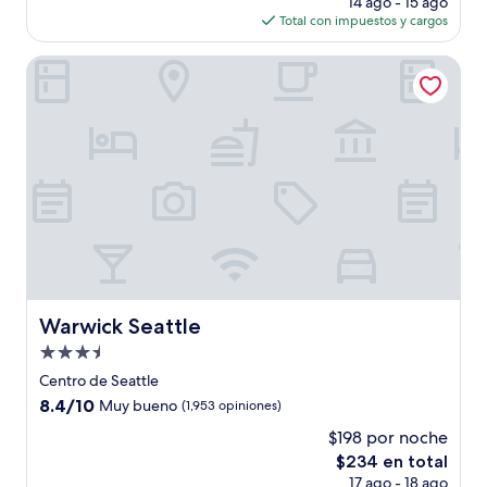
(1,950
14 ago - 15 ago
actual
opiniones)
Total con impuestos y cargos
es
de
Warwick Seattle
$254
Warwick Seattle
Warwick Seattle
Propiedad
de
Centro de Seattle
3.5
8.4
8.4/10
Muy bueno
(1,953 opiniones)
estrellas
de
$198 por noche
10,
El
$234 en total
Muy
precio
bueno,
17 ago - 18 ago