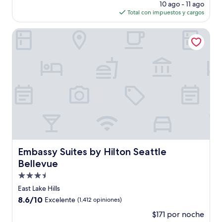
precio
(1,690
10 ago - 11 ago
actual
opiniones)
Total con impuestos y cargos
es
de
Embassy Suites by Hilton Seattle Bellevue
$119
Embassy Suites by Hilton Seattle Bellevue
Embassy Suites by Hilton Seattle
Bellevue
Propiedad
de
East Lake Hills
3.5
8.6
8.6/10
Excelente
(1,412 opiniones)
estrellas
de
$171 por noche
10,