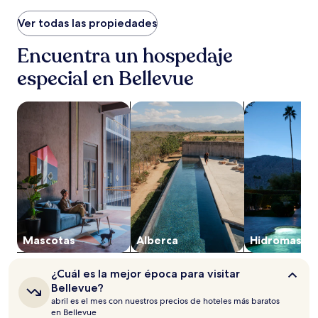
por
noche
Ver todas las propiedades
encontrado
en
Encuentra un hospedaje
las
especial en Bellevue
últimas
24
horas,
Buscar propiedades que aceptan mascotas
Buscar propiedades con alberca
Buscar propie
con
base
en
una
estancia
de
1
noche
para
2
adultos.
Mascotas
Alberca
Hidromasaje
Los
precios
¿Cuál
¿Cuál es la mejor época para visitar
y
es
Bellevue?
la
la
abril es el mes con nuestros precios de hoteles más baratos
disponibilidad
mejor
en Bellevue
están
época