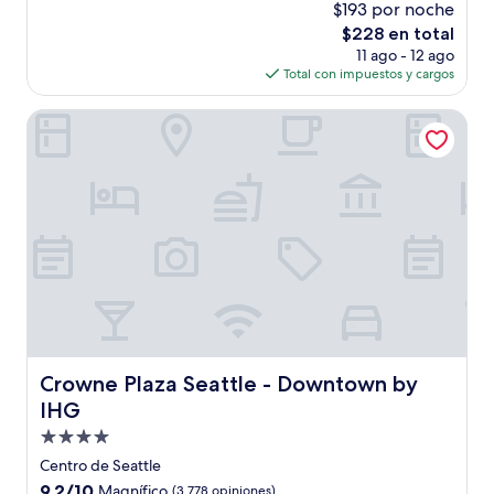
$193 por noche
10,
El
$228 en total
Excepcional,
precio
(5,942
11 ago - 12 ago
actual
opiniones)
Total con impuestos y cargos
es
de
Crowne Plaza Seattle - Downtown by IHG
$228
Crowne Plaza Seattle - Downtown by IHG
Crowne Plaza Seattle - Downtown by
IHG
Propiedad
de
Centro de Seattle
4.0
9.2
9.2/10
Magnífico
(3,778 opiniones)