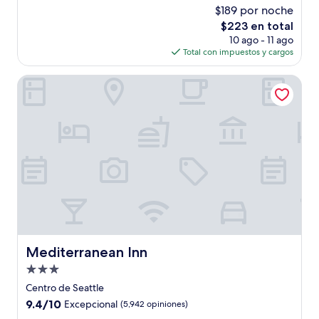
estrellas
de
$189 por noche
10,
El
$223 en total
Excepcional,
precio
(4,728
10 ago - 11 ago
actual
opiniones)
Total con impuestos y cargos
es
de
Mediterranean Inn
$223
Mediterranean Inn
Mediterranean Inn
Propiedad
de
Centro de Seattle
3.0
9.4
9.4/10
Excepcional
(5,942 opiniones)
estrellas
de