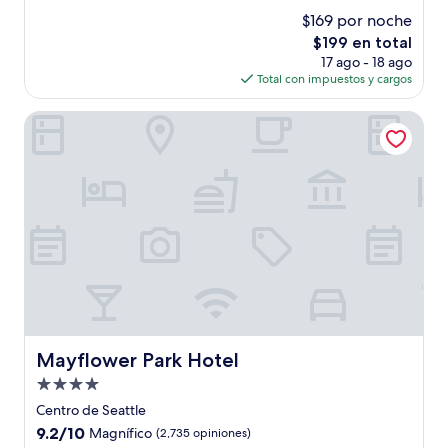
estrellas
de
$169 por noche
10,
El
$199 en total
Bueno,
precio
(5,271
17 ago - 18 ago
actual
opiniones)
Total con impuestos y cargos
es
de
Mayflower Park Hotel
$199
Mayflower Park Hotel
Mayflower Park Hotel
Propiedad
de
Centro de Seattle
4.0
9.2
9.2/10
Magnífico
(2,735 opiniones)