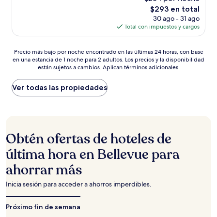
10,
El
$293 en total
Excepcional,
precio
(1,012
30 ago - 31 ago
actual
opiniones)
Total con impuestos y cargos
es
de
Precio
$293
Precio más bajo por noche encontrado en las últimas 24 horas, con base
en una estancia de 1 noche para 2 adultos. Los precios y la disponibilidad
más
están sujetos a cambios. Aplican términos adicionales.
bajo
por
noche
Ver todas las propiedades
encontrado
en
las
últimas
24
Obtén ofertas de hoteles de
horas,
con
última hora en Bellevue para
base
ahorrar más
en
una
estancia
Inicia sesión para acceder a ahorros imperdibles.
de
1
Próximo fin de semana
noche