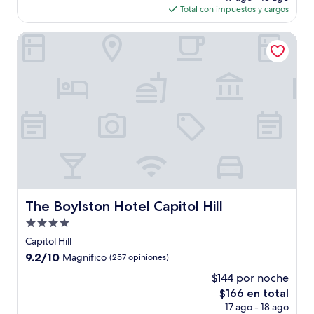
actual
(1,953
Total con impuestos y cargos
es
opiniones)
de
The Boylston Hotel Capitol Hill
$234
The Boylston Hotel Capitol Hill
The Boylston Hotel Capitol Hill
Propiedad
de
Capitol Hill
4.0
9.2
9.2/10
Magnífico
(257 opiniones)
estrellas
de
$144 por noche
10,
El
$166 en total
Magnífico,
precio
(257
17 ago - 18 ago