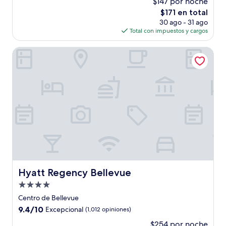
$147 por noche
10,
El
$171 en total
Excelente,
precio
(1,184
30 ago - 31 ago
actual
opiniones)
Total con impuestos y cargos
es
de
Hyatt Regency Bellevue
$171
Hyatt Regency Bellevue
Hyatt Regency Bellevue
Propiedad
de
Centro de Bellevue
4.0
9.4
9.4/10
Excepcional
(1,012 opiniones)
estrellas
de
$254 por noche