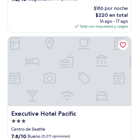
estrellas
de
$186 por noche
10,
El
$220 en total
Magnífico,
precio
(3,778
16 ago - 17 ago
actual
opiniones)
Total con impuestos y cargos
es
de
Executive Hotel Pacific
$220
Executive Hotel Pacific
Executive Hotel Pacific
Propiedad
de
Centro de Seattle
3.0
7.8
7.8/10
Bueno
(5,271 opiniones)