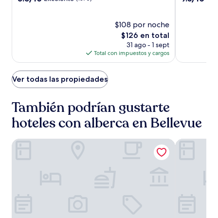
Collection
Collection
de
de
estrellas
estrellas
10,
10,
Excelente,
$108 por noche
Magnífico,
(1870)
(1015)
El
$126 en total
precio
31 ago - 1 sept
actual
Total con impuestos y cargos
es
de
$126
Ver todas las propiedades
También podrían gustarte
hoteles con alberca en Bellevue
Hyatt Regency Bellevue
Hyatt House