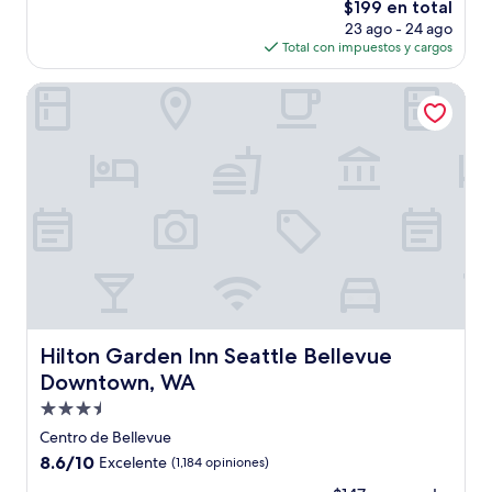
El
$199 en total
Excelente,
precio
(1,412
23 ago - 24 ago
actual
opiniones)
Total con impuestos y cargos
es
de
Hilton Garden Inn Seattle Bellevue Downtown, WA
$199
Hilton Garden Inn Seattle Bellevue Downtown, WA
Hilton Garden Inn Seattle Bellevue
Downtown, WA
Propiedad
de
Centro de Bellevue
3.5
8.6
8.6/10
Excelente
(1,184 opiniones)
estrellas
de