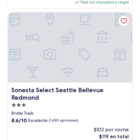
actual
opiniones)
Total con impuestos y cargos
es
de
Sonesta Select Seattle Bellevue Redmond
$166
Sonesta Select Seattle Bellevue Redmond
Sonesta Select Seattle Bellevue
Redmond
Propiedad
de
Bridle Trails
3.0
8.6
8.6/10
Excelente
(1,690 opiniones)
estrellas
de
$102 por noche
10,
El
$119 en total
Excelente,