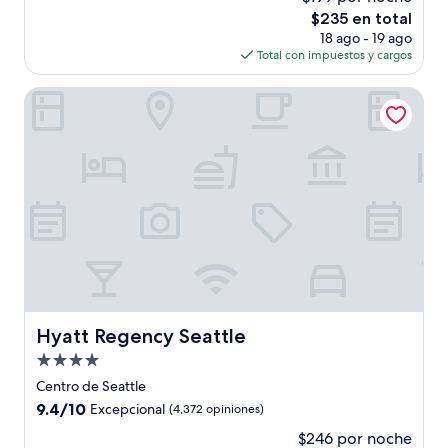
10,
El
$235 en total
Magnífico,
precio
(3,614
18 ago - 19 ago
actual
opiniones)
Total con impuestos y cargos
es
de
Hyatt Regency Seattle
$235
Hyatt Regency Seattle
Hyatt Regency Seattle
Propiedad
de
Centro de Seattle
4.0
9.4
9.4/10
Excepcional
(4,372 opiniones)
estrellas
de
$246 por noche
10,