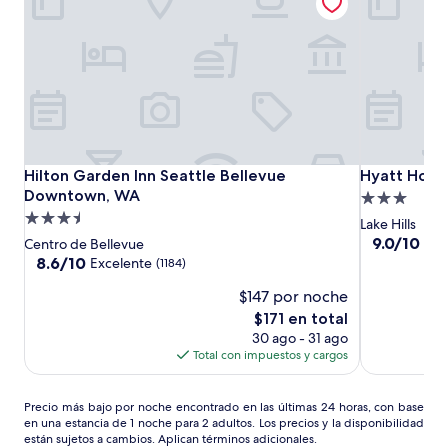
Hilton
Hilton
Hyatt
Hilton Garden Inn Seattle Bellevue Downtown, WA
Hyatt House
Hilton Garden Inn Seattle Bellevue
Hyatt Hous
Garden
Garden
House
Downtown, WA
Propiedad
Inn
Inn
Seattle/Bel
Propiedad
de
Lake Hills
Seattle
Seattle
de
3.0
9.0
9.0/10
Mag
Centro de Bellevue
Bellevue
Bellevue
de
3.5
8.6
estrellas
8.6/10
Excelente
(1184)
10,
Downtown,
Downtown,
de
estrellas
$147 por noche
Magnífico,
10,
WA
WA
(1216)
Excelente,
El
$171 en total
(1184)
precio
30 ago - 31 ago
actual
Total con impuestos y cargos
es
de
Precio
$171
Precio más bajo por noche encontrado en las últimas 24 horas, con base
en una estancia de 1 noche para 2 adultos. Los precios y la disponibilidad
más
están sujetos a cambios. Aplican términos adicionales.
bajo