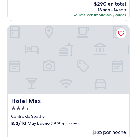
El
$290 en total
Excepcional,
precio
(4,372
13 ago - 14 ago
actual
opiniones)
Total con impuestos y cargos
es
de
Hotel Max
$290
Hotel Max
Hotel Max
Propiedad
de
Centro de Seattle
3.5
8.2
8.2/10
Muy bueno
(1,979 opiniones)
estrellas
de
$185 por noche
10,