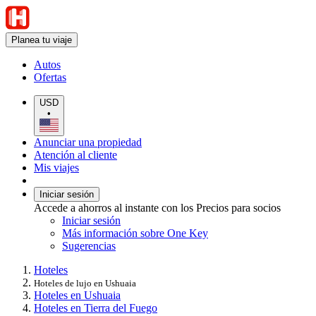
Planea tu viaje
Autos
Ofertas
USD
•
Anunciar una propiedad
Atención al cliente
Mis viajes
Iniciar sesión
Accede a ahorros al instante con los Precios para socios
Iniciar sesión
Más información sobre One Key
Sugerencias
Hoteles
Hoteles de lujo en Ushuaia
Hoteles en Ushuaia
Hoteles en Tierra del Fuego