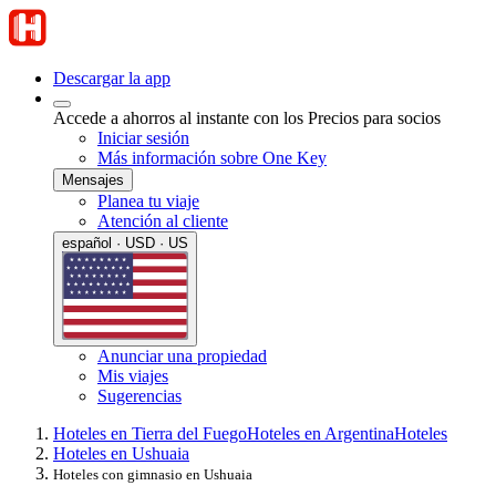
Descargar la app
Accede a ahorros al instante con los Precios para socios
Iniciar sesión
Más información sobre One Key
Mensajes
Planea tu viaje
Atención al cliente
español · USD · US
Anunciar una propiedad
Mis viajes
Sugerencias
Hoteles en Tierra del Fuego
Hoteles en Argentina
Hoteles
Hoteles en Ushuaia
Hoteles con gimnasio en Ushuaia