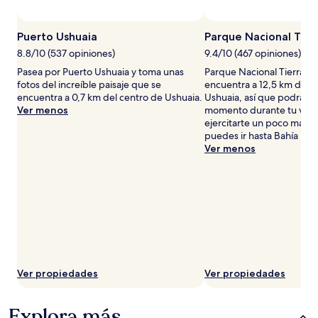
y
la
disponibilidad
Puerto Ushuaia
Parque Nacional Tier
están
8.8/10 (537 opiniones)
9.4/10 (467 opiniones)
sujetos
a
Pasea por Puerto Ushuaia y toma unas
Parque Nacional Tierra de
cambios.
fotos del increíble paisaje que se
encuentra a 12,5 km del c
Aplican
encuentra a 0,7 km del centro de Ushuaia.
Ushuaia, así que podrás d
términos
Ver menos
momento durante tu viaje.
adicionales.
ejercitarte un poco más du
puedes ir hasta Bahía Lapa
Ver menos
Ver propiedades
Ver propiedades
Explora más