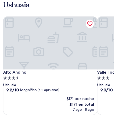
Ushuaia
Alto Andino
Valle Frio 
Alto Andino
Valle Frio 
Alto Andino
Valle Frio
Propiedad
Propiedad
de
de
Ushuaia
Ushuaia
3.5
3.0
9.2
9.0
9.2/10
9.0/10
Magnífico
M
(512 opiniones)
de
de
estrellas
estrellas
$171 por noche
10,
10,
Magnífico,
Magnífico
El
$171 en total
(512
(104
precio
7 ago - 8 ago
opiniones)
opiniones)
actual