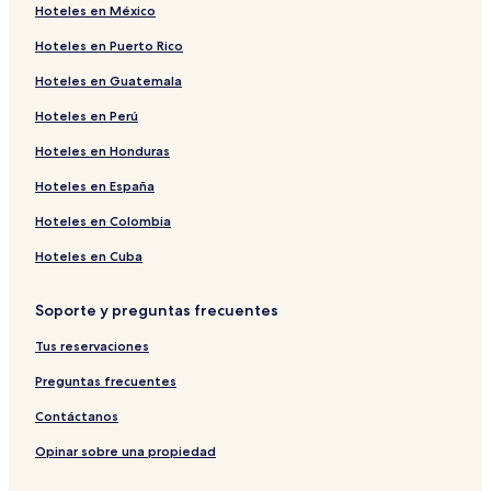
Hoteles en México
Hoteles en Tierra del Fuego
Hoteles en Puerto Rico
Hoteles con gimnasio en Ushuaia
Hoteles en Guatemala
Hoteles cerca de Ushuaia Blanca
Hoteles en Perú
Hoteles cerca de Parque Nacional Tierra del Fuego
Hoteles en Ushuaia
Hoteles en Honduras
Hoteles cerca de A. Internacional Malvinas Argentinas
Hoteles en España
Hoteles de ski en Ushuaia
Hoteles en Colombia
Hoteles cerca de Hospital Naval de Ushuaia
Hoteles en Cuba
Hoteles baratos en Ushuaia
Soporte y preguntas frecuentes
B&B en Ushuaia
Tus reservaciones
Hoteles cerca de Centro Médico Fueguino
Hoteles cerca de Centro deportivo municipal
Preguntas frecuentes
Hoteles cerca de Tren del Fin del Mundo
Contáctanos
Hoteles cerca de Monumento conmemorativo del General
Opinar sobre una propiedad
Belgrano