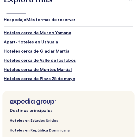
Hospedaje
Más formas de reservar
Hoteles cerca de Museo Yamana
Apart-Hoteles en Ushuaia
Hoteles cerca de Glaciar Martial
Hoteles cerca de Valle de los lobos
Hoteles cerca de Montes Martial
Hoteles cerca de Plaza 25 de mayo
Hoteles cerca de Museo Marítimo y del Presidio de Ushuaia
Hoteles y resorts con spa en Ushuaia
Hoteles cerca de Bahía de Ushuaia
Destinos principales
Hoteles 5 estrellas en Ushuaia
Hoteles en Estados Unidos
Hoteles cerca de Iglesia de la Merced
Hoteles en República Dominicana
Hoteles cerca de Glaciar Martial