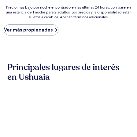
es
de
Precio
Precio más bajo por noche encontrado en las últimas 24 horas, con base en
$171
una estancia de 1 noche para 2 adultos. Los precios y la disponibilidad están
más
sujetos a cambios. Aplican términos adicionales.
bajo
por
noche
Ver más propiedades
encontrado
en
las
últimas
24
horas,
Principales lugares de interés
con
base
en Ushuaia
en
una
estancia
de
1
noche
para
2
adultos.
Los
precios