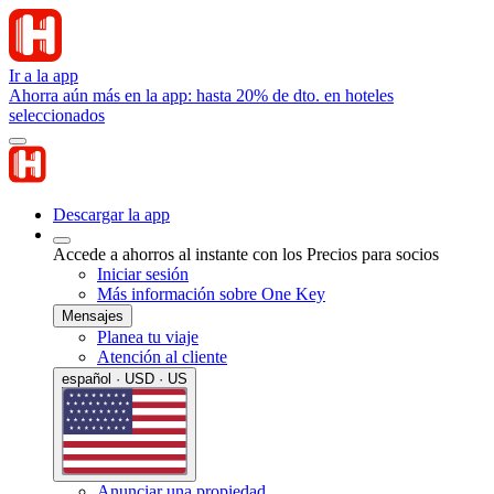
Ir a la app
Ahorra aún más en la app: hasta 20% de dto. en hoteles
seleccionados
Descargar la app
Accede a ahorros al instante con los Precios para socios
Iniciar sesión
Más información sobre One Key
Mensajes
Planea tu viaje
Atención al cliente
español · USD · US
Anunciar una propiedad