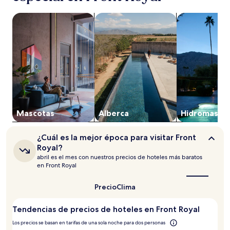
24
horas,
Buscar propiedades que aceptan mascotas
Buscar propiedades con alberca
Buscar propie
con
base
en
una
estancia
de
1
noche
para
2
adultos.
Mascotas
Alberca
Hidromasaje
Los
precios
¿Cuál
¿Cuál es la mejor época para visitar Front
y
es
Royal?
la
la
abril es el mes con nuestros precios de hoteles más baratos
disponibilidad
mejor
en Front Royal
están
época
sujetos
para
visitar
a
Precio
Clima
Front
cambios.
Royal?
Aplican
Tendencias de precios de hoteles en Front Royal
términos
adicionales.
Los precios se basan en tarifas de una sola noche para dos personas