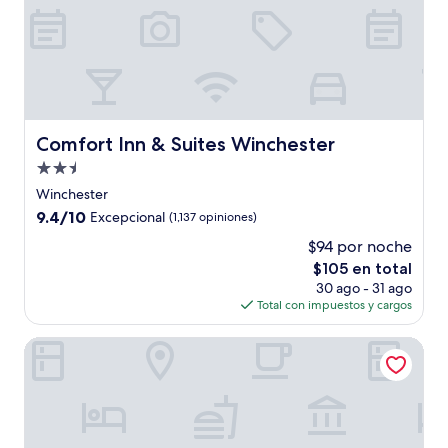
Comfort Inn & Suites Winchester
Comfort Inn & Suites Winchester
Propiedad
de
Winchester
2.5
9.4
9.4/10
Excepcional
(1,137 opiniones)
estrellas
de
$94 por noche
10,
El
$105 en total
Excepcional,
precio
(1,137
30 ago - 31 ago
actual
opiniones)
Total con impuestos y cargos
es
de
Hillside
$105