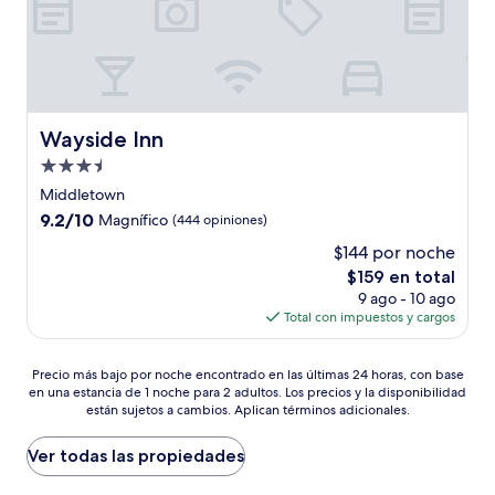
Wayside Inn
Wayside Inn
Propiedad
de
Middletown
3.5
9.2
9.2/10
Magnífico
(444 opiniones)
estrellas
de
$144 por noche
10,
El
$159 en total
Magnífico,
precio
(444
9 ago - 10 ago
actual
opiniones)
Total con impuestos y cargos
es
de
Precio
$159
Precio más bajo por noche encontrado en las últimas 24 horas, con base
en una estancia de 1 noche para 2 adultos. Los precios y la disponibilidad
más
están sujetos a cambios. Aplican términos adicionales.
bajo
por
noche
Ver todas las propiedades
encontrado
en