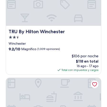
TRU By Hilton Winchester
TRU By Hilton Winchester
Propiedad
de
Winchester
2.5
9.2
9.2/10
Magnífico
(1,009 opiniones)
estrellas
de
$106 por noche
10,
El
$118 en total
Magnífico,
precio
(1,009
16 ago - 17 ago
actual
opiniones)
Total con impuestos y cargos
es
de
Holiday Inn Winchester Se-Historic Gateway by IHG
$118