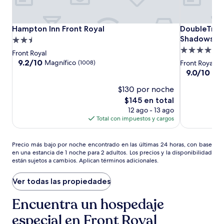
Hampton
Hampton
DoubleTree
Hampton Inn Front Royal
DoubleTree 
Hampton Inn Front Royal
DoubleTree 
Inn
Inn
by
Shadows
Propiedad
Front
Front
Hilton
Propiedad
de
Front Royal
Royal
Royal
Front
de
2.5
9.2
9.2/10
Magnífico
(1008)
Front Royal
Royal
de
4.0
estrellas
9.0
9.0/10
Mag
10,
Blue
de
estrellas
Magnífico,
$130 por noche
10,
Ridge
(1008)
Magnífico,
El
$145 en total
Shadows
(1005)
precio
12 ago - 13 ago
actual
Total con impuestos y cargos
es
de
Precio
$145
Precio más bajo por noche encontrado en las últimas 24 horas, con base
en una estancia de 1 noche para 2 adultos. Los precios y la disponibilidad
más
están sujetos a cambios. Aplican términos adicionales.
bajo
por
noche
Ver todas las propiedades
encontrado
en
Encuentra un hospedaje
las
especial en Front Royal
últimas