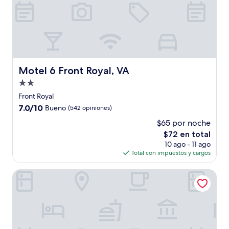
Motel 6 Front Royal, VA
Motel 6 Front Royal, VA
Propiedad
de
Front Royal
2.0
7.0
7.0/10
Bueno
(542 opiniones)
estrellas
de
$65 por noche
10,
El
$72 en total
Bueno,
precio
(542
10 ago - 11 ago
actual
opiniones)
Total con impuestos y cargos
es
de
La Quinta Inn & Suites by Wyndham Winchester
$72