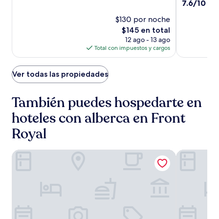
Front
Aplican
de
2.0
estrellas
7.6
7.6/10
Bu
términos
10,
Royal
de
estrellas
adicionales.
Magnífico,
$130 por noche
10,
Near
(1008)
Bueno,
El
$145 en total
Shenandoa
(1002)
precio
12 ago - 13 ago
National
actual
Total con impuestos y cargos
Park
es
de
$145
Ver todas las propiedades
También puedes hospedarte en
hoteles con alberca en Front
Royal
Hampton Inn Front Royal
DoubleTree 