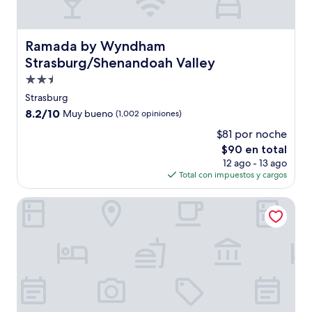
Ramada by Wyndham Strasburg/Shenandoah Valley
Ramada by Wyndham
Strasburg/Shenandoah Valley
Propiedad
de
Strasburg
2.5
8.2
8.2/10
Muy bueno
(1,002 opiniones)
estrellas
de
$81 por noche
10,
El
$90 en total
Muy
precio
bueno,
12 ago - 13 ago
actual
(1,002
Total con impuestos y cargos
es
opiniones)
de
Hampton Inn Front Royal
$90