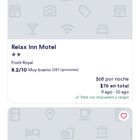
Relax Inn Motel
Relax Inn Motel
Propiedad
de
Front Royal
2.0
8.2
8.2/10
Muy bueno
(287 opiniones)
estrellas
de
$68 por noche
10,
El
$76 en total
Muy
precio
bueno,
9 ago - 10 ago
actual
(287
Total con impuestos y cargos
es
opiniones)
de
Twi-Lite Inn
$76