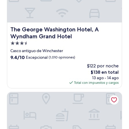
The George Washington Hotel, A Wyndham Grand Hote
The George Washington Hotel, A
Wyndham Grand Hotel
Propiedad
de
Casco antiguo de Winchester
3.5
9.4
9.4/10
Excepcional
(1,010 opiniones)
estrellas
de
$122 por noche
10,
El
$138 en total
Excepcional,
precio
(1,010
13 ago - 14 ago
actual
opiniones)
Total con impuestos y cargos
es
de
TownePlace Suites by Marriott Front Royal
$138