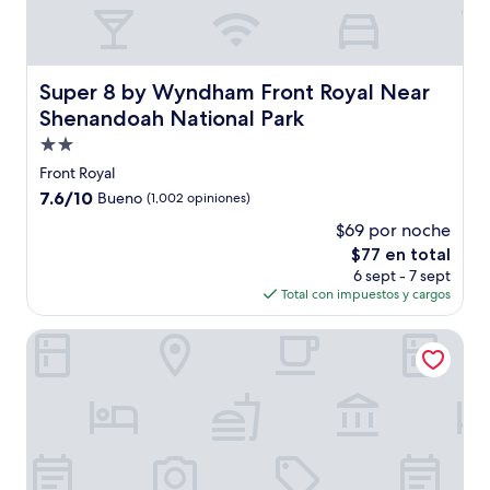
Super 8 by Wyndham Front Royal Near Shenandoah Natio
Super 8 by Wyndham Front Royal Near
Shenandoah National Park
Propiedad
de
Front Royal
2.0
7.6
7.6/10
Bueno
(1,002 opiniones)
estrellas
de
$69 por noche
10,
El
$77 en total
Bueno,
precio
(1,002
6 sept - 7 sept
actual
opiniones)
Total con impuestos y cargos
es
de
The George Washington Hotel, A Wyndham Grand Hotel
$77