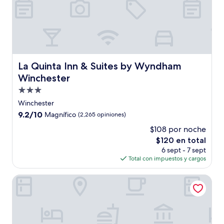
La Quinta Inn & Suites by Wyndham Winchester
La Quinta Inn & Suites by Wyndham
Winchester
Propiedad
de
Winchester
3.0
9.2
9.2/10
Magnífico
(2,265 opiniones)
estrellas
de
$108 por noche
10,
El
$120 en total
Magnífico,
precio
(2,265
6 sept - 7 sept
actual
opiniones)
Total con impuestos y cargos
es
de
Relax Inn Motel
$120