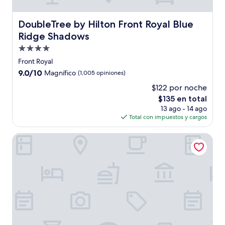
DoubleTree by Hilton Front Royal Blue Ridge Shadows
DoubleTree by Hilton Front Royal Blue
Ridge Shadows
Propiedad
de
Front Royal
4.0
9.0
9.0/10
Magnífico
(1,005 opiniones)
estrellas
de
$122 por noche
10,
El
$135 en total
Magnífico,
precio
(1,005
13 ago - 14 ago
actual
opiniones)
Total con impuestos y cargos
es
de
Ramada by Wyndham Strasburg/Shenandoah Valley
$135