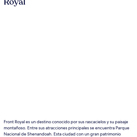
Royal
Foto por Jessica Cuzmar
Fo
de
us
Front Royal es un destino conocido por sus rascacielos y su paisaje
lib
montañoso. Entre sus atracciones principales se encuentra Parque
po
Nacional de Shenandoah. Esta ciudad con un gran patrimonio
Je