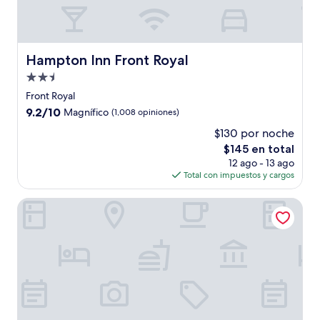
Hampton Inn Front Royal
Hampton Inn Front Royal
Propiedad
de
Front Royal
2.5
9.2
9.2/10
Magnífico
(1,008 opiniones)
estrellas
de
$130 por noche
10,
El
$145 en total
Magnífico,
precio
(1,008
12 ago - 13 ago
actual
opiniones)
Total con impuestos y cargos
es
de
Skyland
$145