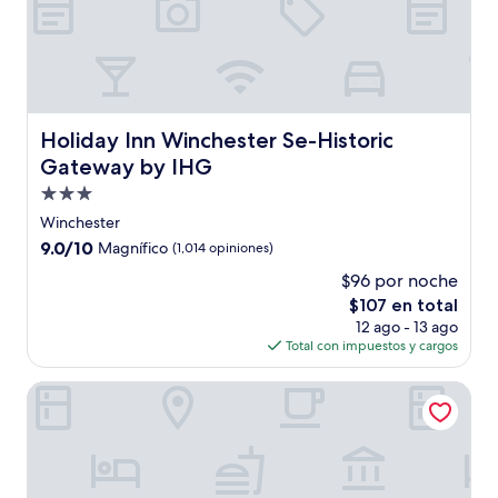
Holiday Inn Winchester Se-Historic Gateway by IHG
Holiday Inn Winchester Se-Historic
Gateway by IHG
Propiedad
de
Winchester
3.0
9.0
9.0/10
Magnífico
(1,014 opiniones)
estrellas
de
$96 por noche
10,
El
$107 en total
Magnífico,
precio
(1,014
12 ago - 13 ago
actual
opiniones)
Total con impuestos y cargos
es
de
Comfort Inn & Suites Winchester
$107