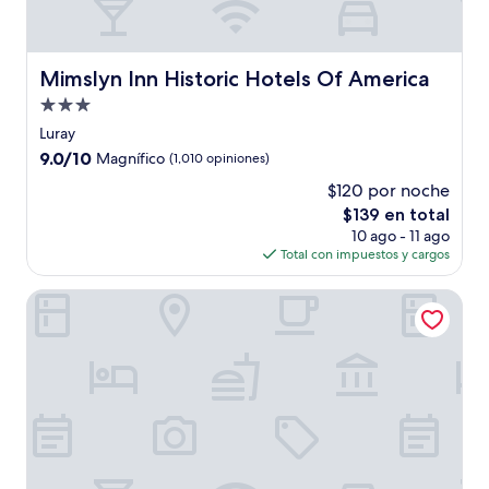
Mimslyn Inn Historic Hotels Of America
Mimslyn Inn Historic Hotels Of America
Propiedad
de
Luray
3.0
9.0
9.0/10
Magnífico
(1,010 opiniones)
estrellas
de
$120 por noche
10,
El
$139 en total
Magnífico,
precio
(1,010
10 ago - 11 ago
actual
opiniones)
Total con impuestos y cargos
es
de
Baymont by Wyndham Front Royal Near Shenandoah Natio
$139