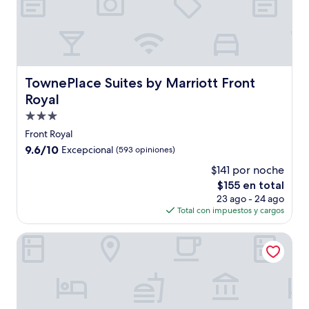
TownePlace Suites by Marriott Front Royal
TownePlace Suites by Marriott Front
Royal
Propiedad
de
Front Royal
3.0
9.6
9.6/10
Excepcional
(593 opiniones)
estrellas
de
$141 por noche
10,
El
$155 en total
Excepcional,
precio
(593
23 ago - 24 ago
actual
opiniones)
Total con impuestos y cargos
es
de
Motel 6 Front Royal, VA
$155