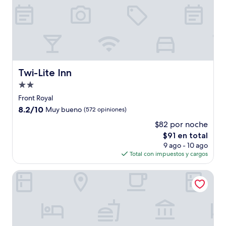
Twi-Lite Inn
Twi-Lite Inn
Propiedad
de
Front Royal
2.0
8.2
8.2/10
Muy bueno
(572 opiniones)
estrellas
de
$82 por noche
10,
El
$91 en total
Muy
precio
bueno,
9 ago - 10 ago
actual
(572
Total con impuestos y cargos
es
opiniones)
de
Big Meadows Lodge
$91