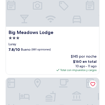
Big Meadows Lodge
Big Meadows Lodge
Propiedad
de
Luray
3.0
7.8
7.8/10
Bueno
(881 opiniones)
estrellas
de
$145 por noche
10,
El
$160 en total
Bueno,
precio
(881
10 ago - 11 ago
actual
opiniones)
Total con impuestos y cargos
es
de
TRU By Hilton Winchester
$160