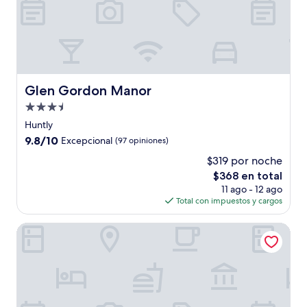
Glen Gordon Manor
Glen Gordon Manor
Propiedad
de
Huntly
3.5
9.8
9.8/10
Excepcional
(97 opiniones)
estrellas
de
$319 por noche
10,
El
$368 en total
Excepcional,
precio
(97
11 ago - 12 ago
actual
opiniones)
Total con impuestos y cargos
es
de
Wayside Inn
$368