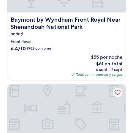
Baymont by Wyndham Front Royal Near Shenandoah Nati
Baymont by Wyndham Front Royal Near
Shenandoah National Park
Propiedad
de
Front Royal
2.5
6.4
6.4/10
(982 opiniones)
estrellas
de
$55 por noche
10,
El
$61 en total
(982
precio
opiniones)
6 sept - 7 sept
actual
Total con impuestos y cargos
es
de
Super 8 by Wyndham Front Royal Near Shenandoah Nation
$61