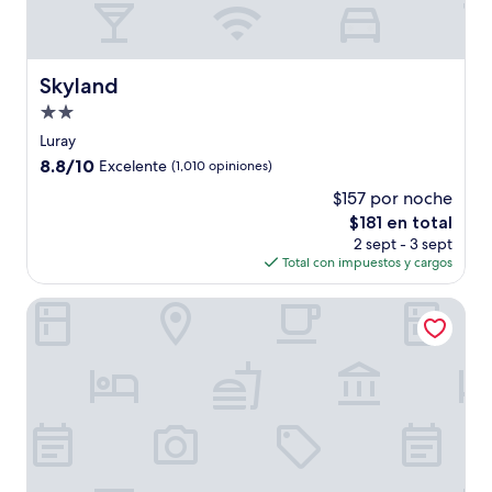
Skyland
Skyland
Propiedad
de
Luray
2.0
8.8
8.8/10
Excelente
(1,010 opiniones)
estrellas
de
$157 por noche
10,
El
$181 en total
Excelente,
precio
(1,010
2 sept - 3 sept
actual
opiniones)
Total con impuestos y cargos
es
de
Mimslyn Inn Historic Hotels Of America
$181