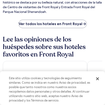
histórico se destaca por su belleza natural, con atracciones de la talla
Cu
de Centro de visitantes de Front Royal y Entrada Front Royal del
Parque Nacional Shenandoah.
Ver todos los hoteles en Front Royal
Lee las opiniones de los
huéspedes sobre sus hoteles
favoritos en Front Royal
La Quinta Inn & Suites by Wyndham Winchester
Holiday I
Este sitio utiliza cookies y tecnologías de seguimiento
similares. Como se indica en nuestro Aviso de privacidad, es
posible que tanto nosotros como nuestros socios
recopilemos datos personales y otros detalles. Al continuar
utilizando nuestro sitio web, aceptas nuestro Aviso de
privacidad y los Términos de servicio.
La Quinta Inn & Suites by Wyndham Winchester
Holiday 