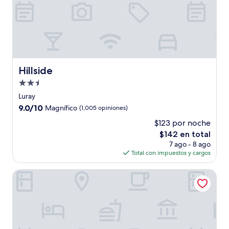
Hillside
Hillside
Propiedad
de
Luray
2.5
9.0
9.0/10
Magnífico
(1,005 opiniones)
estrellas
de
$123 por noche
10,
El
$142 en total
Magnífico,
precio
(1,005
7 ago - 8 ago
actual
opiniones)
Total con impuestos y cargos
es
de
Glen Gordon Manor
$142