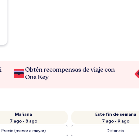
i
Obtén recompensas de viaje con
One Key
Mañana
Este fin de semana
7 ago - 8 ago
7 ago - 9 ago
Precio (menor a mayor)
Distancia