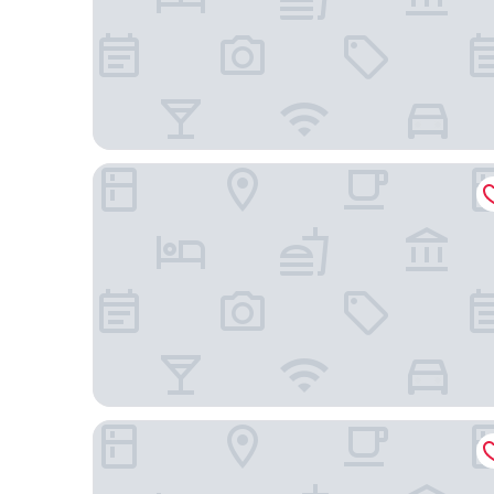
Hilton Garden Inn Orlando Airport
DoubleTree by Hilton Orlando Airport