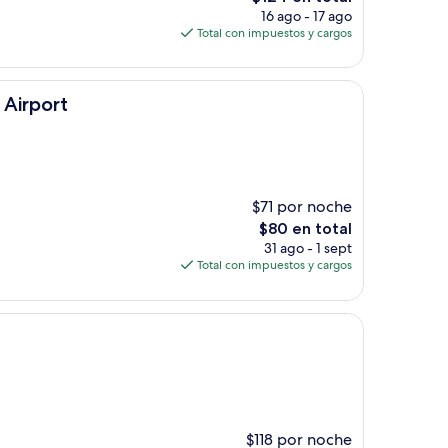
precio
16 ago - 17 ago
actual
Total con impuestos y cargos
es
de
$124
Airport
$71 por noche
El
$80 en total
precio
31 ago - 1 sept
actual
Total con impuestos y cargos
es
de
$80
$118 por noche