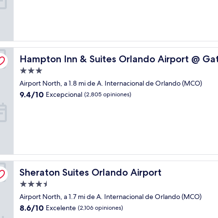
Magnífico,
(1,785
opiniones)
Village
Hampton Inn & Suites Orlando Airport @ Gateway Villa
Hampton Inn & Suites Orlando Airport @ Ga
Propiedad
de
Airport North, a 1.8 mi de A. Internacional de Orlando (MCO)
3.0
9.4
9.4/10
Excepcional
(2,805 opiniones)
estrellas
de
10,
Excepcional,
(2,805
opiniones)
Sheraton Suites Orlando Airport
Sheraton Suites Orlando Airport
Propiedad
de
Airport North, a 1.7 mi de A. Internacional de Orlando (MCO)
3.5
8.6
8.6/10
Excelente
(2,106 opiniones)
estrellas
de