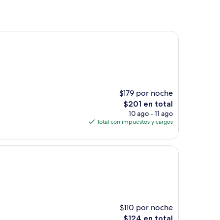
t
$179 por noche
El
$201 en total
precio
10 ago - 11 ago
actual
Total con impuestos y cargos
es
de
$201
$110 por noche
El
$124 en total