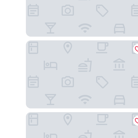
Staybridge Suites Orlando Airport South by IHG
EVEN Hotel Orlando International Airport by IHG