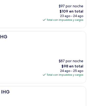
$97 por noche
El
$109 en total
precio
23 ago - 24 ago
actual
Total con impuestos y cargos
es
de
$109
 IHG
$87 por noche
El
$98 en total
precio
24 ago - 25 ago
actual
Total con impuestos y cargos
es
de
$98
y IHG