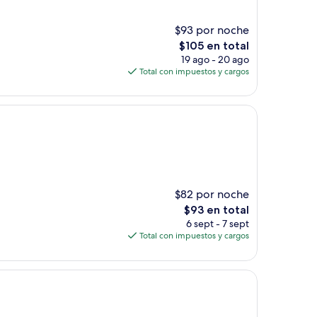
$93 por noche
El
$105 en total
precio
19 ago - 20 ago
actual
Total con impuestos y cargos
es
de
$105
$82 por noche
El
$93 en total
precio
6 sept - 7 sept
actual
Total con impuestos y cargos
es
de
$93