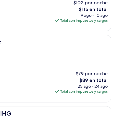
$102 por noche
El
$115 en total
precio
9 ago - 10 ago
actual
Total con impuestos y cargos
es
de
$115
t
$79 por noche
El
$89 en total
precio
23 ago - 24 ago
actual
Total con impuestos y cargos
es
de
$89
 IHG