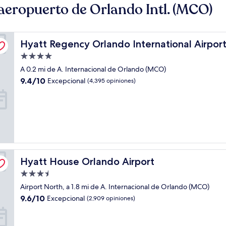
aeropuerto de Orlando Intl. (MCO)
Hyatt Regency Orlando International Airport
Hyatt Regency Orlando International Airpor
Propiedad
de
A 0.2 mi de A. Internacional de Orlando (MCO)
4.0
9.4
9.4/10
Excepcional
(4,395 opiniones)
estrellas
de
10,
Excepcional,
(4,395
opiniones)
Hyatt House Orlando Airport
Hyatt House Orlando Airport
Propiedad
de
Airport North, a 1.8 mi de A. Internacional de Orlando (MCO)
3.5
9.6
9.6/10
Excepcional
(2,909 opiniones)
estrellas
de
10,
Excepcional,