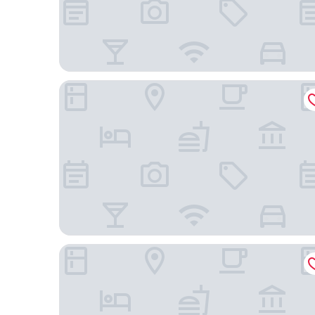
Ramada by Wyndham Suites Orlando Airport
Holiday Inn Orlando International Airport by IHG