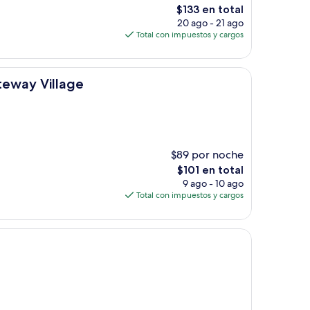
El
$133 en total
precio
20 ago - 21 ago
actual
Total con impuestos y cargos
es
de
$133
ge
teway Village
$89 por noche
El
$101 en total
precio
9 ago - 10 ago
actual
Total con impuestos y cargos
es
de
$101