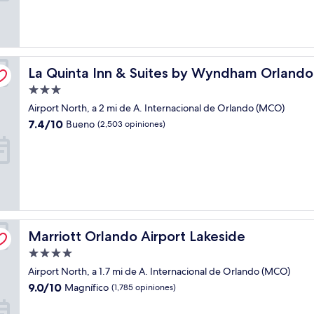
(2,909
opiniones)
rt
La Quinta Inn & Suites by Wyndham Orlando Airport
La Quinta Inn & Suites by Wyndham Orlando 
Propiedad
de
Airport North, a 2 mi de A. Internacional de Orlando (MCO)
3.0
7.4
7.4/10
Bueno
(2,503 opiniones)
estrellas
de
10,
Bueno,
(2,503
opiniones)
Marriott Orlando Airport Lakeside
Marriott Orlando Airport Lakeside
Propiedad
de
Airport North, a 1.7 mi de A. Internacional de Orlando (MCO)
4.0
9.0
9.0/10
Magnífico
(1,785 opiniones)
estrellas
de
10,