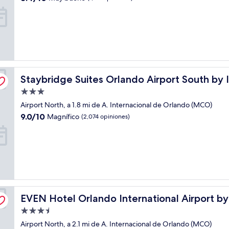
estrellas
de
10,
Muy
bueno,
(1,517
opiniones)
Staybridge Suites Orlando Airport South by IHG
Staybridge Suites Orlando Airport South by
Propiedad
de
Airport North, a 1.8 mi de A. Internacional de Orlando (MCO)
3.0
9.0
9.0/10
Magnífico
(2,074 opiniones)
estrellas
de
10,
Magnífico,
(2,074
opiniones)
EVEN Hotel Orlando International Airport by IHG
EVEN Hotel Orlando International Airport b
Propiedad
de
Airport North, a 2.1 mi de A. Internacional de Orlando (MCO)