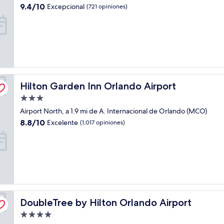
3.5
9.4
9.4/10
Excepcional
(721 opiniones)
estrellas
de
10,
Excepcional,
(721
opiniones)
Hilton Garden Inn Orlando Airport
Hilton Garden Inn Orlando Airport
Propiedad
de
Airport North, a 1.9 mi de A. Internacional de Orlando (MCO)
3.0
8.8
8.8/10
Excelente
(1,017 opiniones)
estrellas
de
10,
Excelente,
(1,017
opiniones)
DoubleTree by Hilton Orlando Airport
DoubleTree by Hilton Orlando Airport
Propiedad