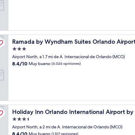
10,
Excelente,
(2,106
opiniones)
Ramada by Wyndham Suites Orlando Airport
Ramada by Wyndham Suites Orlando Airpor
Propiedad
de
Airport North, a 1.7 mi de A. Internacional de Orlando (MCO)
3.0
8.4
8.4/10
Muy bueno
(6,026 opiniones)
estrellas
de
10,
Muy
bueno,
(6,026
opiniones)
Holiday Inn Orlando International Airport by IHG
Holiday Inn Orlando International Airport by
Propiedad
de
Airport North, a 2 mi de A. Internacional de Orlando (MCO)
3.5
8.4
8.4/10
Muy bueno
(1,517 opiniones)