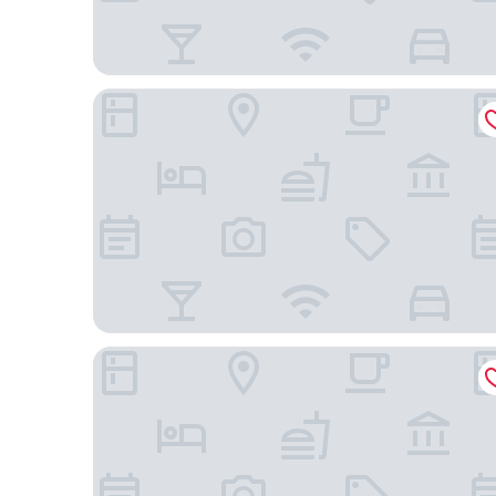
La Quinta Inn & Suites by Wyndham Orlando Airpo
Marriott Orlando Airport Lakeside