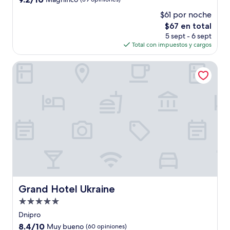
estrellas
de
$61 por noche
10,
El
$67 en total
Magnífico,
precio
(39
5 sept - 6 sept
actual
opiniones)
Total con impuestos y cargos
es
de
Grand Hotel Ukraine
$67
Grand Hotel Ukraine
Grand Hotel Ukraine
Propiedad
de
Dnipro
5.0
8.4
8.4/10
Muy bueno
(60 opiniones)