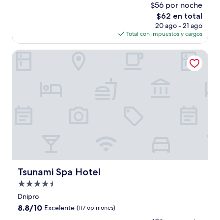
$56 por noche
10,
El
$62 en total
Excelente,
precio
(34
20 ago - 21 ago
actual
opiniones)
Total con impuestos y cargos
es
de
Tsunami Spa Hotel
$62
Tsunami Spa Hotel
Tsunami Spa Hotel
Propiedad
de
Dnipro
4.5
8.8
8.8/10
Excelente
(117 opiniones)
estrellas
de