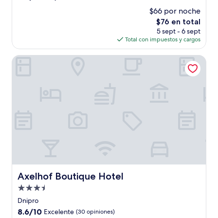
estrellas
de
$66 por noche
10,
El
$76 en total
Muy
precio
bueno,
5 sept - 6 sept
actual
(60
Total con impuestos y cargos
es
opiniones)
de
Axelhof Boutique Hotel
$76
Axelhof Boutique Hotel
Axelhof Boutique Hotel
Propiedad
de
Dnipro
3.5
8.6
8.6/10
Excelente
(30 opiniones)