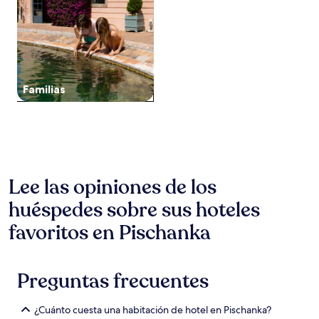
2
adultos.
Los
precios
y
la
disponibilidad
Familias
están
sujetos
a
cambios.
Aplican
términos
adicionales.
Lee las opiniones de los
huéspedes sobre sus hoteles
favoritos en Pischanka
Preguntas frecuentes
¿Cuánto cuesta una habitación de hotel en Pischanka?