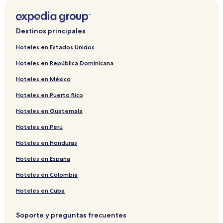
Dnipro
Hoteles en Samar
Destinos principales
Hoteles en Distrito de Novomoskovsk
Hoteles en Dnipro
Hoteles en Estados Unidos
Hoteles en Óblast de Dnipropetrovsk
Hoteles en República Dominicana
Hoteles en Distrito de Dnipro
Hoteles en México
Hoteles de lujo en Dnipro
Hoteles en Puerto Rico
Hoteles cerca de Estadio Dnipro Arena
Hoteles en Guatemala
Hoteles en Perú
Hoteles en Honduras
Hoteles en España
Hoteles en Colombia
Hoteles en Cuba
Soporte y preguntas frecuentes