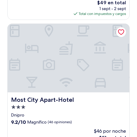
El
$49 en total
Excepcional,
precio
(2
1 sept - 2 sept
actual
opiniones)
Total con impuestos y cargos
es
de
Most City Apart-Hotel
$49
Most City Apart-Hotel
Most City Apart-Hotel
Propiedad
de
Dnipro
3.0
9.2
9.2/10
Magnífico
(46 opiniones)
estrellas
de
$46 por noche
10,