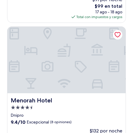
10,
El
$99 en total
Bueno,
precio
(85
17 ago - 18 ago
actual
opiniones)
Total con impuestos y cargos
es
de
Menorah Hotel
$99
Menorah Hotel
Menorah Hotel
Propiedad
de
Dnipro
4.5
9.4
9.4/10
Excepcional
(8 opiniones)
estrellas
de
$132 por noche
10,