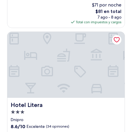
estrellas
de
$71 por noche
10,
El
$81 en total
Excelente,
precio
(30
7 ago - 8 ago
actual
opiniones)
Total con impuestos y cargos
es
de
Hotel Litera
$81
Hotel Litera
Hotel Litera
Propiedad
de
Dnipro
3.0
8.6
8.6/10
Excelente
(34 opiniones)
estrellas
de