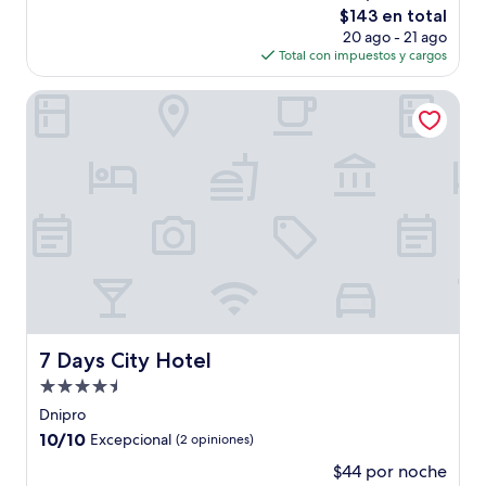
El
$143 en total
Excepcional,
precio
(8
20 ago - 21 ago
actual
opiniones)
Total con impuestos y cargos
es
de
7 Days City Hotel
$143
7 Days City Hotel
7 Days City Hotel
Propiedad
de
Dnipro
4.5
10.0
10/10
Excepcional
(2 opiniones)
estrellas
de
$44 por noche
10,