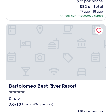
$72 por noche
10,
El
$82 en total
Excelente,
precio
(117
17 ago - 18 ago
actual
opiniones)
Total con impuestos y cargos
es
de
Bartolomeo Best River Resort
$82
Bartolomeo Best River Resort
Bartolomeo Best River Resort
Propiedad
de
Dnipro
4.0
7.6
7.6/10
Bueno
(85 opiniones)
estrellas
de
$91 por noche