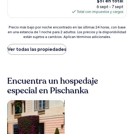
El
$51 en total
Magnífico,
precio
(46
6 sept - 7 sept
actual
opiniones)
Total con impuestos y cargos
es
de
Precio
$51
Precio más bajo por noche encontrado en las últimas 24 horas, con base
en una estancia de 1 noche para 2 adultos. Los precios y la disponibilidad
más
están sujetos a cambios. Aplican términos adicionales.
bajo
por
noche
Ver todas las propiedades
encontrado
en
las
últimas
24
Encuentra un hospedaje
horas,
con
especial en Pischanka
base
en
una
Buscar propiedades familiares
estancia
de
1
noche
para