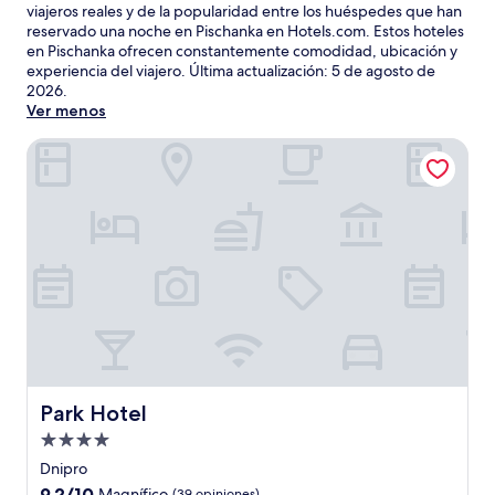
viajeros reales y de la popularidad entre los huéspedes que han
reservado una noche en Pischanka en Hotels.com. Estos hoteles
en Pischanka ofrecen constantemente comodidad, ubicación y
experiencia del viajero. Última actualización:
5 de agosto de
2026
.
Ver menos
Park Hotel
Park Hotel
Park Hotel
Propiedad
de
Dnipro
4.0
9.2
9.2/10
Magnífico
(39 opiniones)