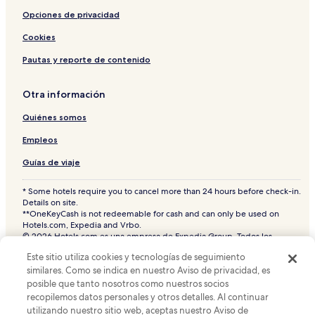
Opciones de privacidad
Cookies
Pautas y reporte de contenido
Otra información
Quiénes somos
Empleos
Guías de viaje
* Some hotels require you to cancel more than 24 hours before check-in.
Details on site.
**OneKeyCash is not redeemable for cash and can only be used on
Hotels.com, Expedia and Vrbo.
© 2026 Hotels.com es una empresa de Expedia Group. Todos los
derechos reservados.
Este sitio utiliza cookies y tecnologías de seguimiento
Hoteles.com y el logotipo de Hoteles.com son marcas comerciales o
similares. Como se indica en nuestro Aviso de privacidad, es
marcas comerciales registradas de Hotels.com, L.P. CST# 2029030-50.
posible que tanto nosotros como nuestros socios
recopilemos datos personales y otros detalles. Al continuar
utilizando nuestro sitio web, aceptas nuestro Aviso de