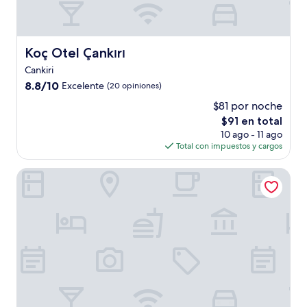
Koç Otel Çankırı
Koç Otel Çankırı
Cankiri
8.8
8.8/10
Excelente
(20 opiniones)
de
$81 por noche
10,
El
$91 en total
Excelente,
precio
(20
10 ago - 11 ago
actual
opiniones)
Total con impuestos y cargos
es
de
Ilgaz Mountain Resort Hotel
$91