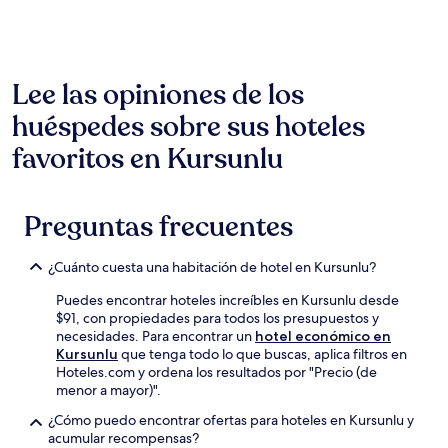
con
base
en
una
estancia
Lee las opiniones de los
de
huéspedes sobre sus hoteles
1
noche
favoritos en Kursunlu
para
2
adultos.
Los
Preguntas frecuentes
precios
y
la
¿Cuánto cuesta una habitación de hotel en Kursunlu?
disponibilidad
están
Puedes encontrar hoteles increíbles en Kursunlu desde
sujetos
$91, con propiedades para todos los presupuestos y
a
necesidades. Para encontrar un
hotel económico en
cambios.
Kursunlu
que tenga todo lo que buscas, aplica filtros en
Aplican
Hoteles.com y ordena los resultados por "Precio (de
términos
menor a mayor)".
adicionales.
¿Cómo puedo encontrar ofertas para hoteles en Kursunlu y
acumular recompensas?