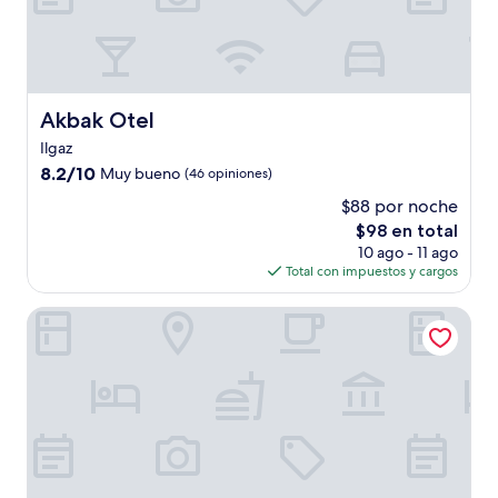
Akbak Otel
Akbak Otel
Ilgaz
8.2
8.2/10
Muy bueno
(46 opiniones)
de
$88 por noche
10,
El
$98 en total
Muy
precio
bueno,
10 ago - 11 ago
actual
(46
Total con impuestos y cargos
es
opiniones)
de
Koç Otel Çankırı
$98