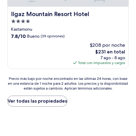
Ilgaz Mountain Resort Hotel
Ilgaz Mountain Resort Hotel
Propiedad
de
Kastamonu
4.0
7.8
7.8/10
Bueno
(39 opiniones)
estrellas
de
$208 por noche
10,
El
$231 en total
Bueno,
precio
(39
7 ago - 8 ago
actual
opiniones)
Total con impuestos y cargos
es
de
Precio
$231
Precio más bajo por noche encontrado en las últimas 24 horas, con base
en una estancia de 1 noche para 2 adultos. Los precios y la disponibilidad
más
están sujetos a cambios. Aplican términos adicionales.
bajo
por
noche
Ver todas las propiedades
encontrado
en
las
últimas
24
horas,