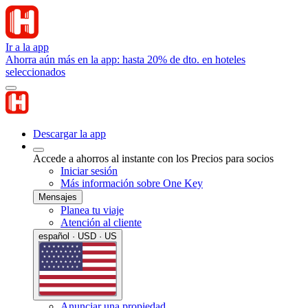
Ir a la app
Ahorra aún más en la app: hasta 20% de dto. en hoteles
seleccionados
Descargar la app
Accede a ahorros al instante con los Precios para socios
Iniciar sesión
Más información sobre One Key
Mensajes
Planea tu viaje
Atención al cliente
español · USD · US
Anunciar una propiedad