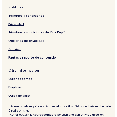
Hoteles cerca de Sandland
Políticas
Hoteles de lujo en Belek
Términos y condiciones
Hoteles cerca de Centro comercial Laura Avm
Privacidad
Hoteles con estacionamiento en Belek
Términos y condiciones de One Key™
Departamentos en Antalya
Resorts en Manavgat
Opciones de privacidad
Hoteles en Centro de la ciudad de Antalya
Cookies
Hoteles cerca de Basílica de Aspendos
Pautas y reporte de contenido
Pensiones en Manavgat
Otra información
Hoteles con estacionamiento en Kadriye
Quiénes somos
Hoteles 5 estrellas en Side
Empleos
Hoteles en Side
Hoteles todo incluido en Evrenseki
Guías de viaje
Hoteles 5 estrellas en Kundu
* Some hotels require you to cancel more than 24 hours before check-in.
Details on site.
Hoteles cerca de Teatro de Aspendos
**OneKeyCash is not redeemable for cash and can only be used on