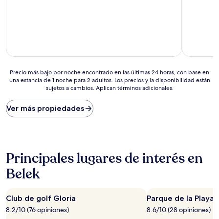
estrellas
Muy
10,
bueno,
Bueno,
(308
(277
opiniones)
opiniones)
Precio
Precio más bajo por noche encontrado en las últimas 24 horas, con base en
una estancia de 1 noche para 2 adultos. Los precios y la disponibilidad están
más
sujetos a cambios. Aplican términos adicionales.
bajo
por
noche
Ver más propiedades
encontrado
en
las
últimas
24
Principales lugares de interés en
horas,
con
Belek
base
en
una
Club de golf Gloria
Parque de la Playa 
estancia
8.2/10 (76 opiniones)
8.6/10 (28 opiniones)
de