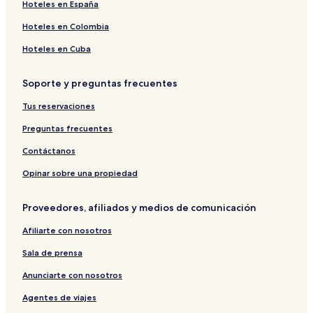
Hoteles en Colakli
Hoteles en España
Hoteles con desayuno incluido en Güzeloba
Hoteles en Colombia
Hoteles de playa en Belek
Hoteles en Cuba
Hoteles cerca de Antalium Premium Mall
Soporte y preguntas frecuentes
Resorts en Antalya
Tus reservaciones
Hoteles cerca de Campo de golf Lykia Links Antalya
Hoteles en Eski Lara
Preguntas frecuentes
Hoteles cerca de Parque temático The Land of Legends
Contáctanos
Hostales en Antalya
Opinar sobre una propiedad
Departamentos en Antalya
Proveedores, afiliados y medios de comunicación
Hoteles cerca de Club de golf Gloria
Afiliarte con nosotros
Hoteles en Aksu
Sala de prensa
Hoteles cerca de Parque acuático
Villas en Antalya
Anunciarte con nosotros
Hoteles en Antalya
Agentes de viajes