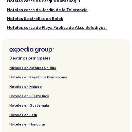
Hoteles cerca de Parque Karaalioglu
Serik?
Hoteles cerca de Jardín de la Tolerancia
Meses más cálidos: agosto, julio, septiembre y junio
(promedio de 28 °C)
Hoteles 5 estrellas en Belek
Meses más fríos: enero, febrero, marzo y diciembre
(promedio de 12 °C)
Hoteles cerca de Playa Pública de Aksu Belediyesi
Meses más lluviosos: enero, diciembre, febrero y noviembre
Hoteles cerca de Bulevar Ataturk
(promedio de 168 milímetros de precipitación)
Hoteles cerca de Parque Karnaval
Villas en Belek
Destinos principales
Hoteles cerca de Club de golf Kaya Eagles
Hoteles en Estados Unidos
Hoteles en Kumkoy
Hoteles en República Dominicana
Hoteles cerca de Parque de la Playa de Belek
Hoteles en México
Hoteles de golf en Belek
Hoteles en Puerto Rico
Hoteles con desayuno incluido en Bogazkent
Hoteles en Guatemala
Hoteles cerca de Playa de İnciraltı
Hoteles en Perú
Hoteles cerca de Hospital Privado Lara Anatolia
Pensiones en Side
Hoteles en Honduras