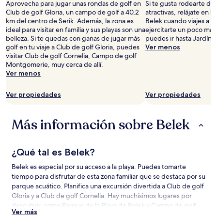
1
Aprovecha para jugar unas rondas de golf en
Si te gusta rodearte de 
noche
Club de golf Gloria, un campo de golf a 40,2
atractivas, relájate en 
para
km del centro de Serik. Además, la zona es
Belek cuando viajes a Be
2
ideal para visitar en familia y sus playas son una
ejercitarte un poco más 
adultos.
belleza. Si te quedas con ganas de jugar más
puedes ir hasta Jardín d
Los
golf en tu viaje a Club de golf Gloria, puedes
Ver menos
precios
visitar Club de golf Cornelia, Campo de golf
y
Montgomerie, muy cerca de allí.
la
Ver menos
disponibilidad
están
Ver propiedades
Ver propiedades
sujetos
a
cambios.
Más información sobre Belek
Aplican
términos
adicionales.
¿Qué tal es Belek?
Belek es especial por su acceso a la playa. Puedes tomarte
tiempo para disfrutar de esta zona familiar que se destaca por su
parque acuático. Planifica una excursión divertida a Club de golf
Gloria y a Club de golf Cornelia. Hay muchísimos lugares por
descubrir, como Parque de la Playa de Belek y Campo de golf
Ver más
Montgomerie.