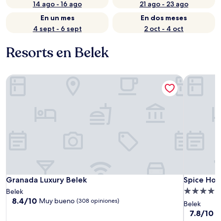
14 ago - 16 ago
21 ago - 23 ago
En un mes
En dos meses
4 sept - 6 sept
2 oct - 4 oct
Resorts en Belek
Granada Luxury Belek
Spice Hote
Granada Luxury Belek
Spice Hote
Granada Luxury Belek
Spice Hote
Propiedad
Belek
8.4
8.4/10
Muy bueno
(308 opiniones)
de
Belek
de
5.0
7.8
7.8/10
B
10,
de