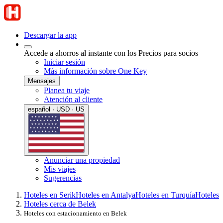
Descargar la app
Accede a ahorros al instante con los Precios para socios
Iniciar sesión
Más información sobre One Key
Mensajes
Planea tu viaje
Atención al cliente
español · USD · US
Anunciar una propiedad
Mis viajes
Sugerencias
Hoteles en Serik
Hoteles en Antalya
Hoteles en Turquía
Hoteles
Hoteles cerca de Belek
Hoteles con estacionamiento en Belek