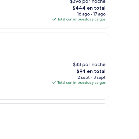
$396 por noche
El
$444 en total
precio
16 ago - 17 ago
actual
Total con impuestos y cargos
es
de
$444
$83 por noche
El
$94 en total
precio
2 sept - 3 sept
actual
Total con impuestos y cargos
es
de
$94