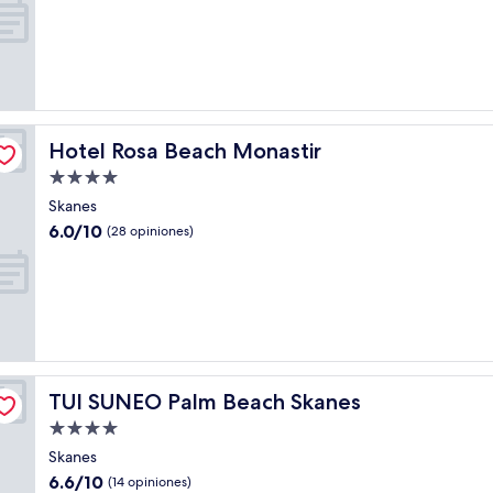
10,
(95
opiniones)
Hotel Rosa Beach Monastir
Hotel Rosa Beach Monastir
Propiedad
de
Skanes
4.0
6.0
6.0/10
(28 opiniones)
estrellas
de
10,
(28
opiniones)
TUI SUNEO Palm Beach Skanes
TUI SUNEO Palm Beach Skanes
Propiedad
de
Skanes
4.0
6.6
6.6/10
(14 opiniones)