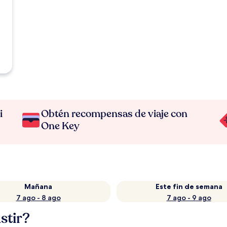
i
Obtén recompensas de viaje con
One Key
Mañana
Este fin de semana
7 ago - 8 ago
7 ago - 9 ago
stir?