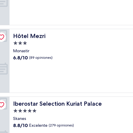
10,
(68
opiniones)
Hôtel Mezri
Hôtel Mezri
Propiedad
de
Monastir
3.0
6.8
6.8/10
(89 opiniones)
estrellas
de
10,
(89
opiniones)
Iberostar Selection Kuriat Palace
Iberostar Selection Kuriat Palace
Propiedad
de
Skanes
5.0
8.8
8.8/10
Excelente
(279 opiniones)
estrellas
de