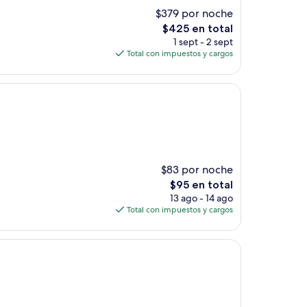
$379 por noche
El
$425 en total
precio
1 sept - 2 sept
actual
Total con impuestos y cargos
es
de
$425
$83 por noche
El
$95 en total
precio
13 ago - 14 ago
actual
Total con impuestos y cargos
es
de
$95