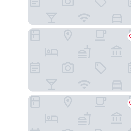
Hôtel Mezri
Iberostar Selection Kuriat Palace