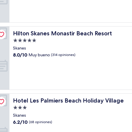
Excelente,
(242
opiniones)
Hilton Skanes Monastir Beach Resort
Hilton Skanes Monastir Beach Resort
Propiedad
de
Skanes
5.0
8.0
8.0/10
Muy bueno
(314 opiniones)
estrellas
de
10,
Muy
bueno,
(314
opiniones)
Hotel Les Palmiers Beach Holiday Village
Hotel Les Palmiers Beach Holiday Village
Propiedad
de
Skanes
3.0
6.2
6.2/10
(68 opiniones)
estrellas
de