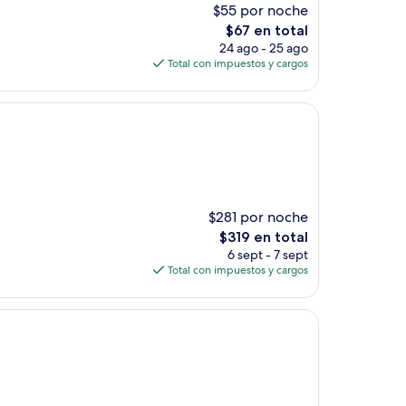
$55 por noche
El
$67 en total
precio
24 ago - 25 ago
actual
Total con impuestos y cargos
es
de
$67
$281 por noche
El
$319 en total
precio
6 sept - 7 sept
actual
Total con impuestos y cargos
es
de
$319