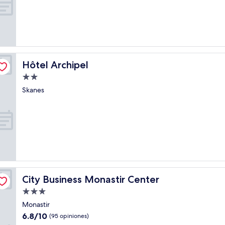
10,
Excelente,
(279
opiniones)
Hôtel Archipel
Hôtel Archipel
Propiedad
de
Skanes
2.0
estrellas
City Business Monastir Center
City Business Monastir Center
Propiedad
de
Monastir
3.0
6.8
6.8/10
(95 opiniones)
estrellas
de