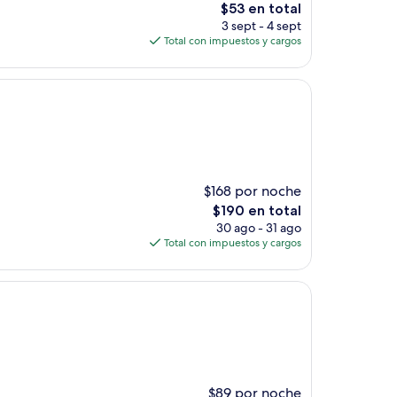
El
$53 en total
precio
3 sept - 4 sept
actual
Total con impuestos y cargos
es
de
$53
$168 por noche
El
$190 en total
precio
30 ago - 31 ago
actual
Total con impuestos y cargos
es
de
$190
$89 por noche