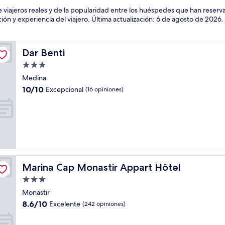
 viajeros reales y de la popularidad entre los huéspedes que han reser
 y experiencia del viajero. Última actualización:
6 de agosto de 2026
.
Dar Benti
Dar Benti
Propiedad
de
Medina
3.0
10.0
10/10
Excepcional
(16 opiniones)
estrellas
de
10,
Excepcional,
(16
opiniones)
Marina Cap Monastir Appart Hôtel
Marina Cap Monastir Appart Hôtel
Propiedad
de
Monastir
3.0
8.6
8.6/10
Excelente
(242 opiniones)
estrellas
de
10,