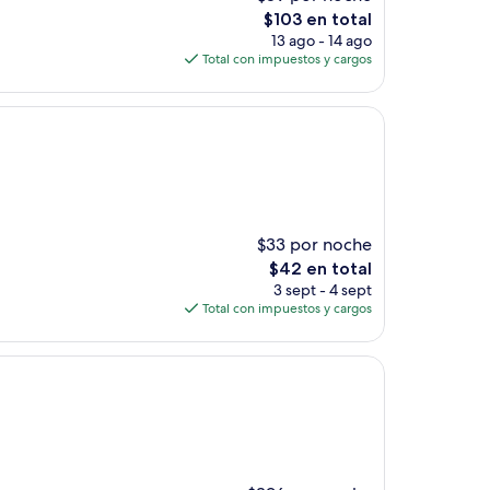
El
$103 en total
precio
13 ago - 14 ago
actual
Total con impuestos y cargos
es
de
$103
$33 por noche
El
$42 en total
precio
3 sept - 4 sept
actual
Total con impuestos y cargos
es
de
$42