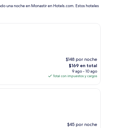
vado una noche en Monastir en Hotels.com. Estos hoteles
$148 por noche
El
$169 en total
precio
9 ago - 10 ago
actual
Total con impuestos y cargos
es
de
$169
$45 por noche