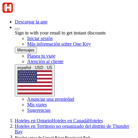
Descargar la app
Sign in with your email to get instant discounts
Iniciar sesión
Más información sobre One Key
Mensajes
Planea tu viaje
Atención al cliente
español · USD · US
Anunciar una propiedad
Mis viajes
Sugerencias
Hoteles en Ontario
Hoteles en Canadá
Hoteles
Hoteles en Territorio no organizado del distrito de Thunder
Bay
Hoteles cerca de Gravel River Provincial Park