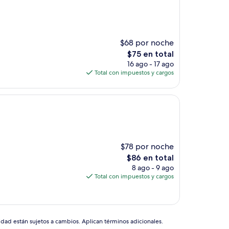
$68 por noche
El
$75 en total
precio
16 ago - 17 ago
actual
Total con impuestos y cargos
es
de
$75
$78 por noche
El
$86 en total
precio
8 ago - 9 ago
actual
Total con impuestos y cargos
es
de
$86
idad están sujetos a cambios. Aplican términos adicionales.