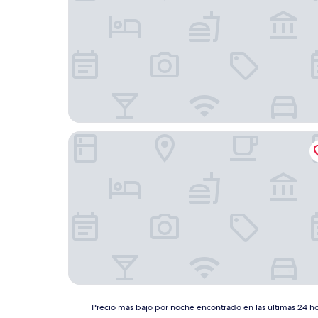
MOTEL ST ARNAUD
Precio
Precio más bajo por noche encontrado en las últimas 24 hor