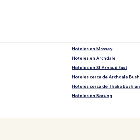
Hoteles en Massey
Hoteles en Archdale
Hoteles en St Arnaud East
Hoteles cerca de Archdale Bus
Hoteles cerca de Thalia Bushla
Hoteles en Borung
Hoteles en Kurraca
Hoteles cerca de St Arnaud I53
Hoteles en Kurting
Hoteles en Corack East