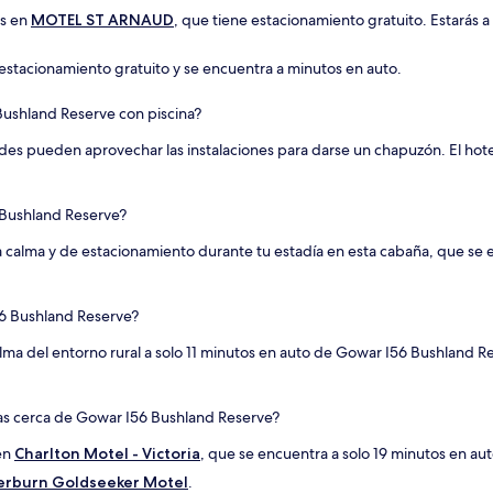
es en
MOTEL ST ARNAUD
, que tiene estacionamiento gratuito. Estarás 
estacionamiento gratuito y se encuentra a minutos en auto.
Bushland Reserve con piscina?
des pueden aprovechar las instalaciones para darse un chapuzón. El hot
 Bushland Reserve?
 la calma y de estacionamiento durante tu estadía en esta cabaña, que s
56 Bushland Reserve?
 calma del entorno rural a solo 11 minutos en auto de Gowar I56 Bushland
as cerca de Gowar I56 Bushland Reserve?
 en
Charlton Motel - Victoria
, que se encuentra a solo 19 minutos en a
rburn Goldseeker Motel
.