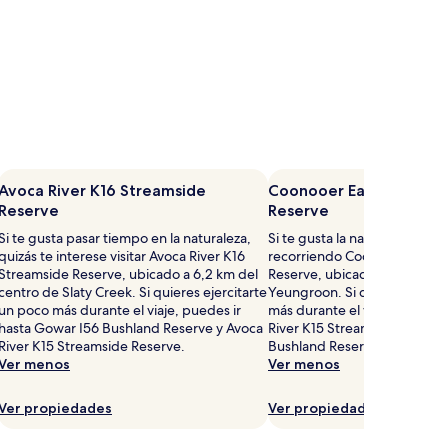
Avoca River K16 Streamside
Coonooer East I158 Bus
Reserve
Reserve
Si te gusta pasar tiempo en la naturaleza,
Si te gusta la naturaleza, pasa
quizás te interese visitar Avoca River K16
recorriendo Coonooer East I
Streamside Reserve, ubicado a 6,2 km del
Reserve, ubicado a 4,1 km de
centro de Slaty Creek. Si quieres ejercitarte
Yeungroon. Si quieres ejerci
un poco más durante el viaje, puedes ir
más durante el viaje, puedes 
hasta Gowar I56 Bushland Reserve y Avoca
River K15 Streamside Reserv
River K15 Streamside Reserve.
Bushland Reserve.
Ver menos
Ver menos
Ver propiedades
Ver propiedades