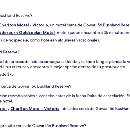
 Bushland Reserve?
Charlton Motel - Victoria
, un motel cerca de Gowar I56 Bushland Rese
derburn Goldseeker Motel
, motel que se encuentra a 35 minutos en
s de hospedaje, como hoteles y alquileres vacacionales.
nd Reserve?
d de precios de habitación según a dónde y cuándo tengas planeado viaj
n de tus criterios y encuentra la mejor opción dentro de tu presupuesto.
esde $75
 cerca de Gowar I56 Bushland Reserve?
ón reembolsables si cancelas antes de la fecha límite de cancelación. Enc
 hotel.
tel
y
Charlton Motel - Victoria
, ubicados cerca de Gowar I56 Bushland
o gratuito cerca de Gowar I56 Bushland Reserve?