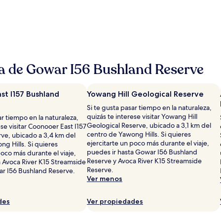
ca de Gowar I56 Bushland Reserve
st I157 Bushland
Yowang Hill Geological Reserve
Si te gusta pasar tiempo en la naturaleza,
quizás te interese visitar Yowang Hill
ar tiempo en la naturaleza,
Geological Reserve, ubicado a 3,1 km del
ese visitar Coonooer East I157
centro de Yawong Hills. Si quieres
ve, ubicado a 3,4 km del
ejercitarte un poco más durante el viaje,
g Hills. Si quieres
puedes ir hasta Gowar I56 Bushland
poco más durante el viaje,
Reserve y Avoca River K15 Streamside
a Avoca River K15 Streamside
Reserve.
r I56 Bushland Reserve.
Ver menos
des
Ver propiedades