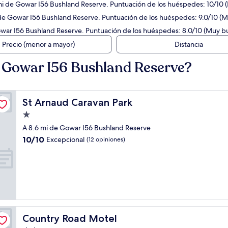
 mi de Gowar I56 Bushland Reserve. Puntuación de los huéspedes: 10/10 (
i de Gowar I56 Bushland Reserve. Puntuación de los huéspedes: 9.0/10 (M
war I56 Bushland Reserve. Puntuación de los huéspedes: 8.0/10 (Muy b
Precio (menor a mayor)
Distancia
 Gowar I56 Bushland Reserve?
St Arnaud Caravan Park
St Arnaud Caravan Park
Propiedad
de
A 8.6 mi de Gowar I56 Bushland Reserve
1.0
10.0
10/10
Excepcional
(12 opiniones)
estrella
de
10,
Excepcional,
(12
opiniones)
Country Road Motel
Country Road Motel