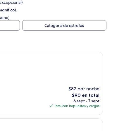
Excepcional).
agnífico).
ueno).
Categoría de estrellas
$82 por noche
El
$90 en total
precio
6 sept - 7 sept
actual
Total con impuestos y cargos
es
de
$90