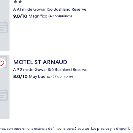
Propiedad
de
A 9.1 mi de Gowar I56 Bushland Reserve
2.0
9.0
9.0/10
Magnífico
(49 opiniones)
estrellas
de
10,
Magnífico,
(49
opiniones)
MOTEL ST ARNAUD
MOTEL ST ARNAUD
A 9.2 mi de Gowar I56 Bushland Reserve
8.0
8.0/10
Muy bueno
(37 opiniones)
de
10,
Muy
bueno,
(37
opiniones)
as, con base en una estancia de 1 noche para 2 adultos. Los precios y la disponibil