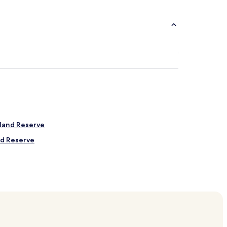
hland Reserve
nd Reserve
 Bushland Reserve