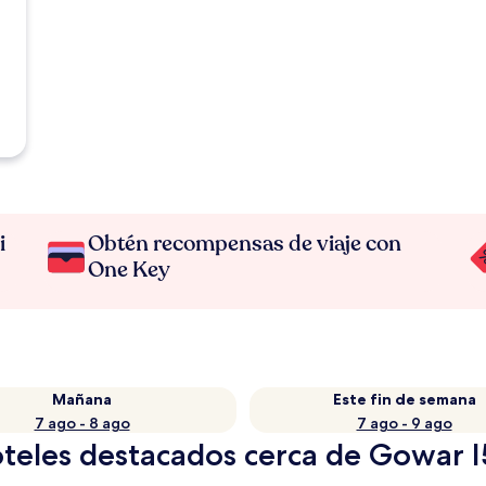
i
Obtén recompensas de viaje con
One Key
Mañana
Este fin de semana
7 ago - 8 ago
7 ago - 9 ago
oteles destacados cerca de Gowar 