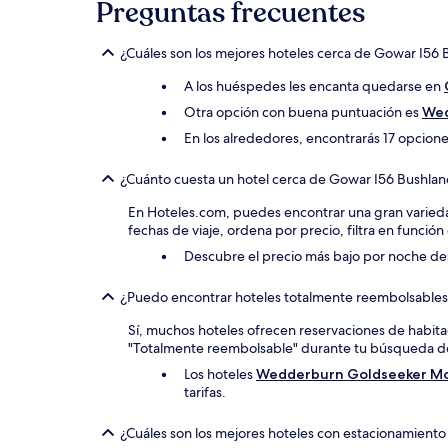
Preguntas frecuentes
disponibilidad
están
sujetos
¿Cuáles son los mejores hoteles cerca de Gowar I56
a
cambios.
A los huéspedes les encanta quedarse en
Aplican
Otra opción con buena puntuación es
Wed
términos
adicionales.
En los alrededores, encontrarás 17 opcione
¿Cuánto cuesta un hotel cerca de Gowar I56 Bushla
En Hoteles.com, puedes encontrar una gran varieda
fechas de viaje, ordena por precio, filtra en funció
Descubre el precio más bajo por noche d
¿Puedo encontrar hoteles totalmente reembolsables
Sí, muchos hoteles ofrecen reservaciones de habitaci
"Totalmente reembolsable" durante tu búsqueda de
Los hoteles
Wedderburn Goldseeker Mo
tarifas.
¿Cuáles son los mejores hoteles con estacionamient