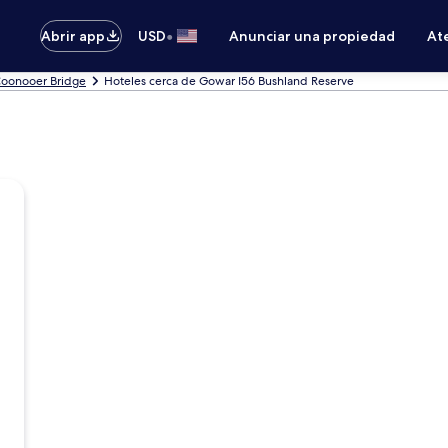
•
Abrir app
USD
Anunciar una propiedad
Ate
Coonooer Bridge
Hoteles cerca de Gowar I56 Bushland Reserve