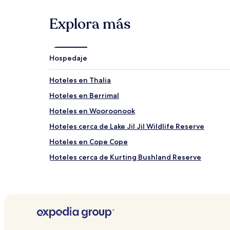
Explora más
Hospedaje
Hoteles en Thalia
Hoteles en Berrimal
Hoteles en Wooroonook
Hoteles cerca de Lake Jil Jil Wildlife Reserve
Hoteles en Cope Cope
Hoteles cerca de Kurting Bushland Reserve
Hoteles en Jeffcott
Hoteles cerca de Estadio Donald Racecourse
Hoteles en Marnoo
Hoteles cerca de Tin Pot Hill Bushland Reserve