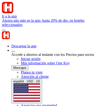
Ir a la app
Ahorra aún más en la app: hasta 20% de dto. en hoteles
seleccionados
Descargar la app
Accede a ahorros al instante con los Precios para socios
Iniciar sesión
Más información sobre One Key
Mensajes
Planea tu viaje
Atención al cliente
español · USD · US
Anunciar una propiedad