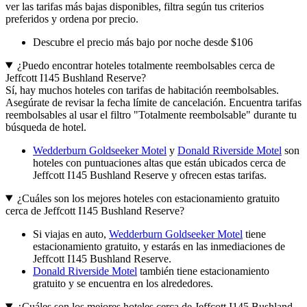
ver las tarifas más bajas disponibles, filtra según tus criterios
preferidos y ordena por precio.
Descubre el precio más bajo por noche desde $106
¿Puedo encontrar hoteles totalmente reembolsables cerca de
Jeffcott I145 Bushland Reserve?
Sí, hay muchos hoteles con tarifas de habitación reembolsables.
Asegúrate de revisar la fecha límite de cancelación. Encuentra tarifas
reembolsables al usar el filtro "Totalmente reembolsable" durante tu
búsqueda de hotel.
Wedderburn Goldseeker Motel
y
Donald Riverside Motel
son
hoteles con puntuaciones altas que están ubicados cerca de
Jeffcott I145 Bushland Reserve y ofrecen estas tarifas.
¿Cuáles son los mejores hoteles con estacionamiento gratuito
cerca de Jeffcott I145 Bushland Reserve?
Si viajas en auto,
Wedderburn Goldseeker Motel
tiene
estacionamiento gratuito, y estarás en las inmediaciones de
Jeffcott I145 Bushland Reserve.
Donald Riverside Motel
también tiene estacionamiento
gratuito y se encuentra en los alrededores.
¿Cuáles son los mejores hoteles cerca de Jeffcott I145 Bushland