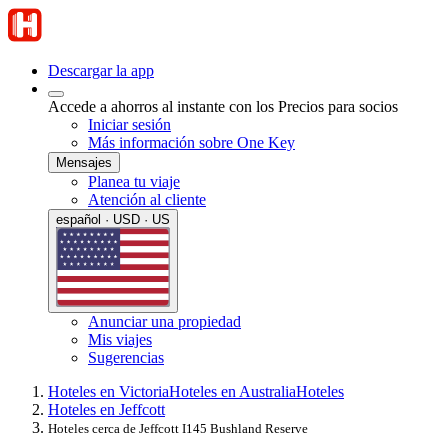
Descargar la app
Accede a ahorros al instante con los Precios para socios
Iniciar sesión
Más información sobre One Key
Mensajes
Planea tu viaje
Atención al cliente
español · USD · US
Anunciar una propiedad
Mis viajes
Sugerencias
Hoteles en Victoria
Hoteles en Australia
Hoteles
Hoteles en Jeffcott
Hoteles cerca de Jeffcott I145 Bushland Reserve