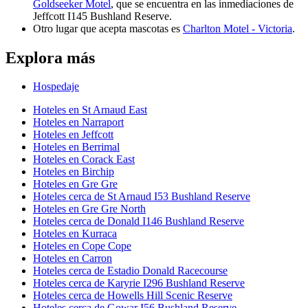
Goldseeker Motel
, que se encuentra en las inmediaciones de
Jeffcott I145 Bushland Reserve.
Otro lugar que acepta mascotas es
Charlton Motel - Victoria
.
Explora más
Hospedaje
Hoteles en St Arnaud East
Hoteles en Narraport
Hoteles en Jeffcott
Hoteles en Berrimal
Hoteles en Corack East
Hoteles en Birchip
Hoteles en Gre Gre
Hoteles cerca de St Arnaud I53 Bushland Reserve
Hoteles en Gre Gre North
Hoteles cerca de Donald I146 Bushland Reserve
Hoteles en Kurraca
Hoteles en Cope Cope
Hoteles en Carron
Hoteles cerca de Estadio Donald Racecourse
Hoteles cerca de Karyrie I296 Bushland Reserve
Hoteles cerca de Howells Hill Scenic Reserve
Hoteles cerca de Gowar I56 Bushland Reserve