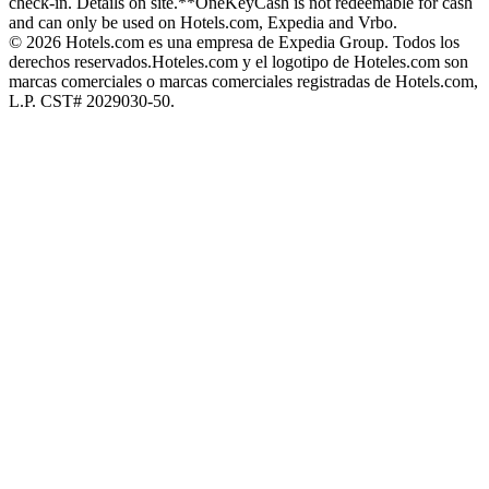
check-in. Details on site.
**OneKeyCash is not redeemable for cash
and can only be used on Hotels.com, Expedia and Vrbo.
© 2026 Hotels.com es una empresa de Expedia Group. Todos los
derechos reservados.
Hoteles.com y el logotipo de Hoteles.com son
marcas comerciales o marcas comerciales registradas de Hotels.com,
L.P. CST# 2029030-50.