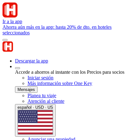
Ir a la app
Ahorra aún más en la app: hasta 20% de dto. en hoteles
seleccionados
Descargar la app
Accede a ahorros al instante con los Precios para socios
Iniciar sesión
Más información sobre One Key
Mensajes
Planea tu viaje
Atención al cliente
español · USD · US
Anunciar una propiedad