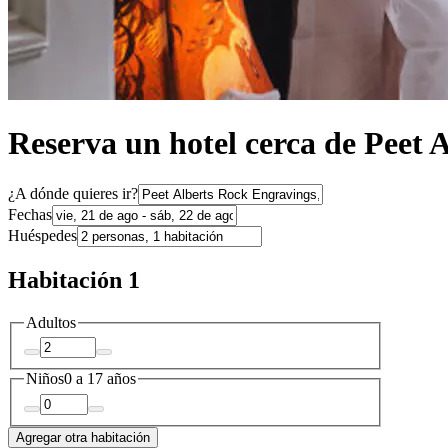
Reserva un hotel cerca de Peet 
¿A dónde quieres ir?
Fechas
Huéspedes
Habitación 1
Adultos
Niños
0 a 17 años
Agregar otra habitación