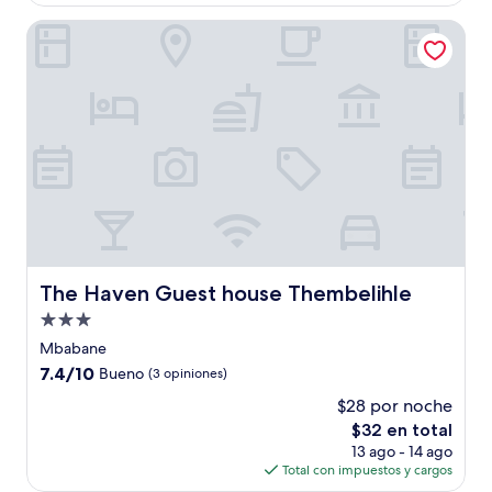
es
de
The Haven Guest house Thembelihle
$27
The Haven Guest house Thembelihle
The Haven Guest house Thembelihle
Propiedad
de
Mbabane
3.0
7.4
7.4/10
Bueno
(3 opiniones)
estrellas
de
$28 por noche
10,
El
$32 en total
Bueno,
precio
(3
13 ago - 14 ago
actual
opiniones)
Total con impuestos y cargos
es