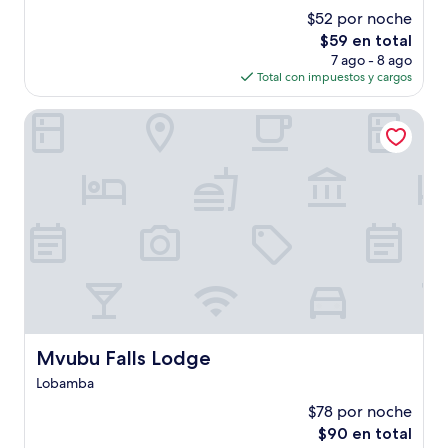
estrellas
de
$52 por noche
10,
El
$59 en total
Bueno,
precio
(6
7 ago - 8 ago
actual
opiniones)
Total con impuestos y cargos
es
de
Mvubu Falls Lodge
$59
Mvubu Falls Lodge
Mvubu Falls Lodge
Lobamba
$78 por noche
El
$90 en total