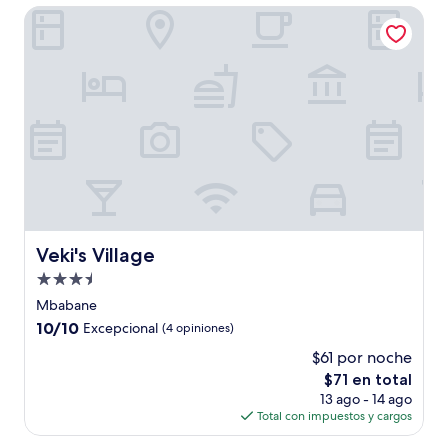
de
Veki's Village
$123
Veki's Village
Veki's Village
Propiedad
de
Mbabane
3.5
10.0
10/10
Excepcional
(4 opiniones)
estrellas
de
$61 por noche
10,
El
$71 en total
Excepcional,
precio
(4
13 ago - 14 ago
actual
opiniones)
Total con impuestos y cargos
es