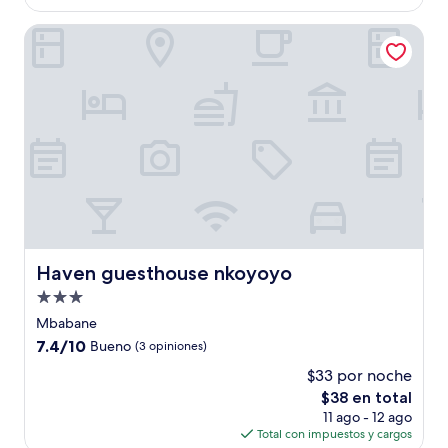
es
de
Haven guesthouse nkoyoyo
$40
Haven guesthouse nkoyoyo
Haven guesthouse nkoyoyo
Propiedad
de
Mbabane
3.0
7.4
7.4/10
Bueno
(3 opiniones)
estrellas
de
$33 por noche
10,
El
$38 en total
Bueno,
precio
(3
11 ago - 12 ago
actual
opiniones)
Total con impuestos y cargos