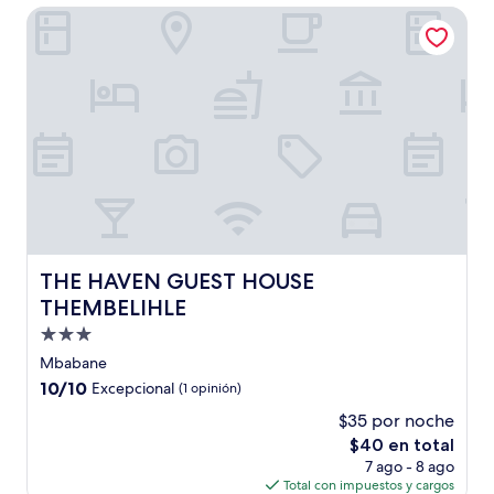
de
THE HAVEN GUEST HOUSE THEMBELIHLE
$89
THE HAVEN GUEST HOUSE THEMBELIHLE
THE HAVEN GUEST HOUSE
THEMBELIHLE
Propiedad
de
Mbabane
3.0
10.0
10/10
Excepcional
(1 opinión)
estrellas
de
$35 por noche
10,
El
$40 en total
Excepcional,
precio
(1
7 ago - 8 ago
actual
opinión)
Total con impuestos y cargos