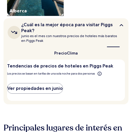
la
disponibilidad
Alberca
están
sujetos
a
¿Cuál
¿Cuál es la mejor época para visitar Piggs
cambios.
es
Peak?
Aplican
la
junio es el mes con nuestros precios de hoteles más baratos
términos
mejor
en Piggs Peak
época
adicionales.
para
visitar
Precio
Clima
Piggs
Peak?
Tendencias de precios de hoteles en Piggs Peak
Los precios se basan en tarifas de una sola noche para dos personas
Ver propiedades en junio
Principales lugares de interés en