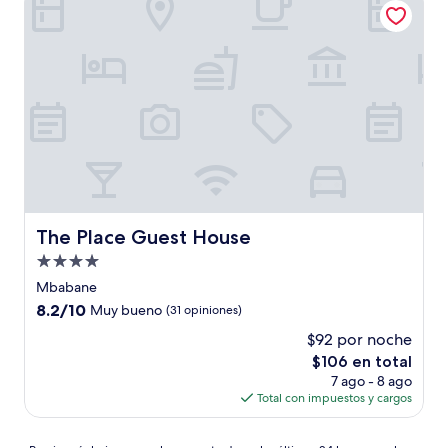
$143
The Place Guest House
The Place Guest House
Propiedad
de
Mbabane
4.0
8.2
8.2/10
Muy bueno
(31 opiniones)
estrellas
de
$92 por noche
10,
El
$106 en total
Muy
precio
bueno,
7 ago - 8 ago
actual
(31
Total con impuestos y cargos
es
opiniones)
de