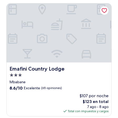
de
Emafini Country Lodge
$19
Emafini Country Lodge
Emafini Country Lodge
Propiedad
de
Mbabane
3.0
8.6
8.6/10
Excelente
(65 opiniones)
estrellas
de
$107 por noche
10,
El
$123 en total
Excelente,
precio
(65
7 ago - 8 ago
actual
opiniones)
Total con impuestos y cargos
es