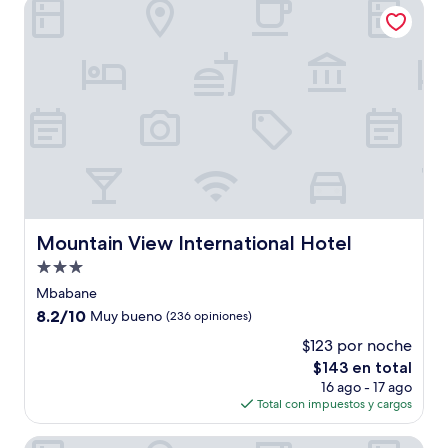
Mountain View International Hotel
$119
Mountain View International Hotel
Mountain View International Hotel
Propiedad
de
Mbabane
3.0
8.2
8.2/10
Muy bueno
(236 opiniones)
estrellas
de
$123 por noche
10,
El
$143 en total
Muy
precio
bueno,
16 ago - 17 ago
actual
(236
Total con impuestos y cargos
es
opiniones)
de
The Place Guest House