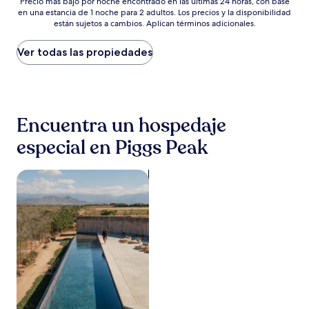
Precio
$106
Precio más bajo por noche encontrado en las últimas 24 horas, con base
en una estancia de 1 noche para 2 adultos. Los precios y la disponibilidad
más
están sujetos a cambios. Aplican términos adicionales.
bajo
por
noche
Ver todas las propiedades
encontrado
en
las
últimas
24
Encuentra un hospedaje
horas,
con
especial en Piggs Peak
base
en
una
Buscar propiedades con alberca
estancia
de
1
noche
para
2
adultos.
Los
precios
y