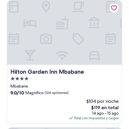
de
Hilton Garden Inn Mbabane
$71
Hilton Garden Inn Mbabane
Hilton Garden Inn Mbabane
Propiedad
de
Mbabane
4.0
9.0
9.0/10
Magnífico
(124 opiniones)
estrellas
de
$104 por noche
10,
El
$119 en total
Magnífico,
precio
(124
14 ago - 15 ago
actual
opiniones)
Total con impuestos y cargos
es
de