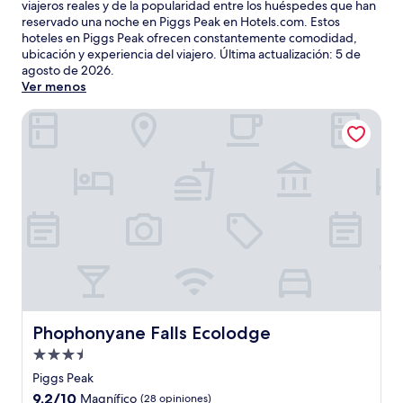
viajeros reales y de la popularidad entre los huéspedes que han
reservado una noche en Piggs Peak en Hotels.com. Estos
hoteles en Piggs Peak ofrecen constantemente comodidad,
ubicación y experiencia del viajero. Última actualización:
5 de
agosto de 2026
.
Ver menos
Phophonyane Falls Ecolodge
Phophonyane Falls Ecolodge
Phophonyane Falls Ecolodge
Propiedad
de
Piggs Peak
3.5
9.2
9.2/10
Magnífico
(28 opiniones)