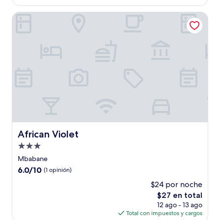
es
de
African Violet
$51
African Violet
African Violet
Propiedad
de
Mbabane
3.0
6.0
6.0/10
(1 opinión)
estrellas
de
$24 por noche
10,
El
$27 en total
(1
precio
opinión)
12 ago - 13 ago
actual
Total con impuestos y cargos