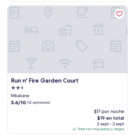
es
de
Run n' Fire Garden Court
$38
Run n' Fire Garden Court
Run n' Fire Garden Court
Propiedad
de
Mbabane
2.5
3.6
3.6/10
(12 opiniones)
estrellas
de
$17 por noche
10,
El
$19 en total
(12
precio
opiniones)
2 sept - 3 sept
actual
Total con impuestos y cargos
es