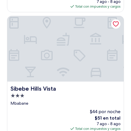
precio
7 ago - 8 ago
actual
Total con impuestos y cargos
es
de
Sibebe Hills Vista
$90
Sibebe Hills Vista
Sibebe Hills Vista
Propiedad
de
Mbabane
3.0
$44 por noche
estrellas
El
$51 en total
precio
7 ago - 8 ago
actual
Total con impuestos y cargos