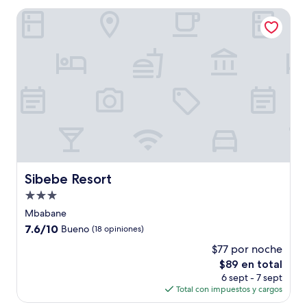
de
Sibebe Resort
$32
Sibebe Resort
Sibebe Resort
Propiedad
de
Mbabane
3.0
7.6
7.6/10
Bueno
(18 opiniones)
estrellas
de
$77 por noche
10,
El
$89 en total
Bueno,
precio
(18
6 sept - 7 sept
actual
opiniones)
Total con impuestos y cargos
es