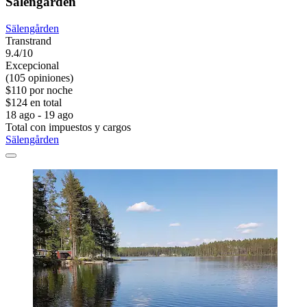
Sälengården
Sälengården
Transtrand
9.4/10
Excepcional
(105 opiniones)
$110 por noche
$124 en total
18 ago - 19 ago
Total con impuestos y cargos
Sälengården