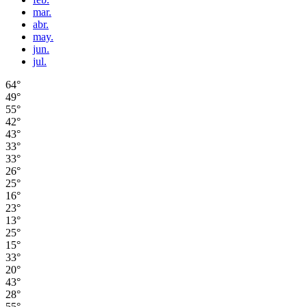
mar.
abr.
may.
jun.
jul.
64°
49°
55°
42°
43°
33°
33°
26°
25°
16°
23°
13°
25°
15°
33°
20°
43°
28°
55°