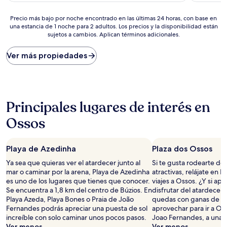
de
Precio
$128
Precio más bajo por noche encontrado en las últimas 24 horas, con base en
una estancia de 1 noche para 2 adultos. Los precios y la disponibilidad están
más
sujetos a cambios. Aplican términos adicionales.
bajo
por
noche
Ver más propiedades
encontrado
en
las
últimas
24
Principales lugares de interés en
horas,
con
Ossos
base
en
una
Playa de Azedinha
Plaza dos Ossos
estancia
Ya sea que quieras ver el atardecer junto al
Si te gusta rodearte de 
de
mar o caminar por la arena, Playa de Azedinha
atractivas, relájate en 
1
es uno de los lugares que tienes que conocer.
viajes a Ossos. ¿Y si apr
noche
Se encuentra a 1,8 km del centro de Búzios. En
disfrutar del atardecer e
para
Playa Azeda, Playa Bones o Praia de João
quedas con ganas de p
2
Fernandes podrás apreciar una puesta de sol
aprovechar para ir a Or
adultos.
increíble con solo caminar unos pocos pasos.
Joao Fernandes, a una c
Los
Ver menos
Ver menos