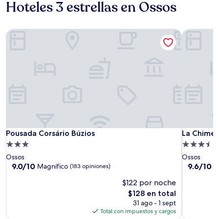
Hoteles 3 estrellas en Ossos
Pousada Corsário Búzios
La Chimer
Pousada Corsário Búzios
La Chimer
Pousada Corsário Búzios
La Chimer
Propiedad
Propiedad
de
de
Ossos
Ossos
3.0
3.5
9.0
9.6
9.0/10
9.6/10
Magnífico
E
(183 opiniones)
de
de
estrellas
estrellas
$122 por noche
10,
10,
Magnífico,
Excepcion
El
$128 en total
(183
(333
precio
31 ago - 1 sept
opiniones)
opiniones)
actual
Total con impuestos y cargos
es