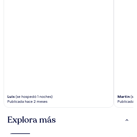
Luis
(se hospedó 1 noches)
Martin
(se
Publicada hace 2 meses
Publicada 
Explora más