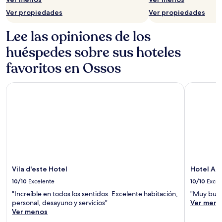
precios
y
Ver propiedades
Ver propiedades
la
disponibilidad
Lee las opiniones de los
están
sujetos
huéspedes sobre sus hoteles
a
cambios.
favoritos en Ossos
Aplican
términos
Vila d'este Hotel
Hotel Atla
adicionales.
Vila d'este Hotel
Hotel At
10/10
Excelente
10/10
Excel
"Increíble en todos los sentidos. Excelente habitación,
"Muy buen
personal, desayuno y servicios"
Ver meno
Ver menos