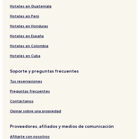
Hoteles en Guatemala
Hoteles LGBTQIA cerca de Porto da Barra
Hoteles en Perú
Hoteles con alberca en Ossos
Pousadas en Tartaruga
Hoteles en Honduras
Hoteles con desayuno incluido en Pueblo de Ferradura
Hoteles en España
Hoteles cerca de Lago Ferradura
Hoteles en Colombia
Hoteles familiares en Brava
Hoteles en Cuba
Hoteles 4 estrellas en Porto da Barra
Soporte y preguntas frecuentes
B&B en Búzios
Tus reservaciones
Hoteles cerca de Playa Tartaruga
Hoteles cerca de Playa Brava
Preguntas frecuentes
Hoteles 3 estrellas en Búzios
Contáctanos
Hoteles 3 estrellas en Arraial do Cabo
Opinar sobre una propiedad
Hoteles con desayuno incluido en Búzios
Proveedores, afiliados y medios de comunicación
Hoteles 3 estrellas en Porto Belo
Afiliarte con nosotros
Hoteles en Brava