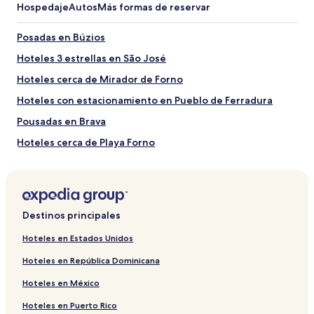
Hospedaje
Autos
Más formas de reservar
Posadas en Búzios
Hoteles 3 estrellas en São José
Hoteles cerca de Mirador de Forno
Hoteles con estacionamiento en Pueblo de Ferradura
Pousadas en Brava
Hoteles cerca de Playa Forno
Hoteles baratos en Tartaruga
Hoteles de playa en Búzios
Hoteles en Pueblo de Ferradura
Destinos principales
Hoteles 3 estrellas en Arpoador
Hoteles en Estados Unidos
Hoteles en Humaitá
Hoteles en República Dominicana
Hoteles 3 estrellas en Cajueiro
Hoteles en México
Hoteles 3 estrellas en São Pedro da Aldeia
Hoteles en Puerto Rico
Hoteles cerca de Buziosnauta