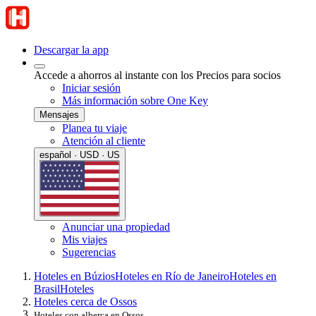
Descargar la app
Accede a ahorros al instante con los Precios para socios
Iniciar sesión
Más información sobre One Key
Mensajes
Planea tu viaje
Atención al cliente
español · USD · US
Anunciar una propiedad
Mis viajes
Sugerencias
Hoteles en Búzios
Hoteles en Río de Janeiro
Hoteles en
Brasil
Hoteles
Hoteles cerca de Ossos
Hoteles con alberca en Ossos