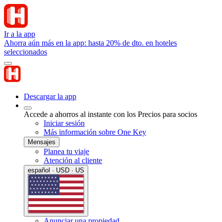
Ir a la app
Ahorra aún más en la app: hasta 20% de dto. en hoteles
seleccionados
Descargar la app
Accede a ahorros al instante con los Precios para socios
Iniciar sesión
Más información sobre One Key
Mensajes
Planea tu viaje
Atención al cliente
español · USD · US
Anunciar una propiedad