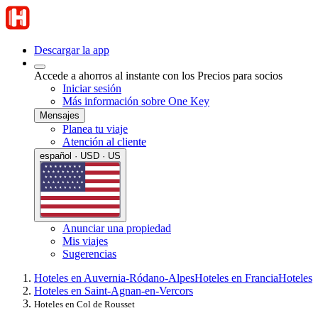
Descargar la app
Accede a ahorros al instante con los Precios para socios
Iniciar sesión
Más información sobre One Key
Mensajes
Planea tu viaje
Atención al cliente
español · USD · US
Anunciar una propiedad
Mis viajes
Sugerencias
Hoteles en Auvernia-Ródano-Alpes
Hoteles en Francia
Hoteles
Hoteles en Saint-Agnan-en-Vercors
Hoteles en Col de Rousset