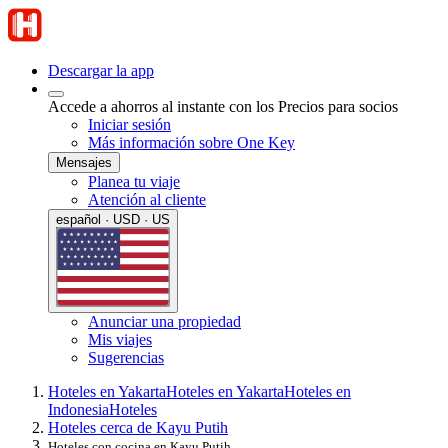
Descargar la app
Accede a ahorros al instante con los Precios para socios
Iniciar sesión
Más información sobre One Key
Mensajes
Planea tu viaje
Atención al cliente
español · USD · US
Anunciar una propiedad
Mis viajes
Sugerencias
Hoteles en Yakarta
Hoteles en Yakarta
Hoteles en
Indonesia
Hoteles
Hoteles cerca de Kayu Putih
Hoteles con cocina en Kayu Putih