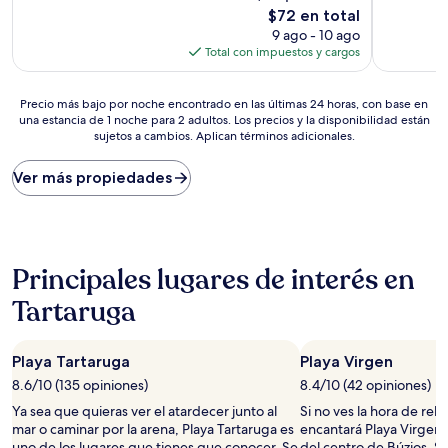
Excelente,
Muy
El
$72 en total
(31
bueno,
precio
9 ago - 10 ago
opiniones)
(104
actual
Total con impuestos y cargos
opiniones)
es
de
Precio
$72
Precio más bajo por noche encontrado en las últimas 24 horas, con base en
una estancia de 1 noche para 2 adultos. Los precios y la disponibilidad están
más
sujetos a cambios. Aplican términos adicionales.
bajo
por
noche
Ver más propiedades
encontrado
en
las
últimas
24
Principales lugares de interés en
horas,
con
Tartaruga
base
en
una
Playa Tartaruga
Playa Virgen
estancia
8.6/10 (135 opiniones)
8.4/10 (42 opiniones)
de
1
Ya sea que quieras ver el atardecer junto al
Si no ves la hora de relaj
noche
mar o caminar por la arena, Playa Tartaruga es
encantará Playa Virgen.
para
uno de los lugares que tienes que conocer. Se
del centro de Búzios. Si