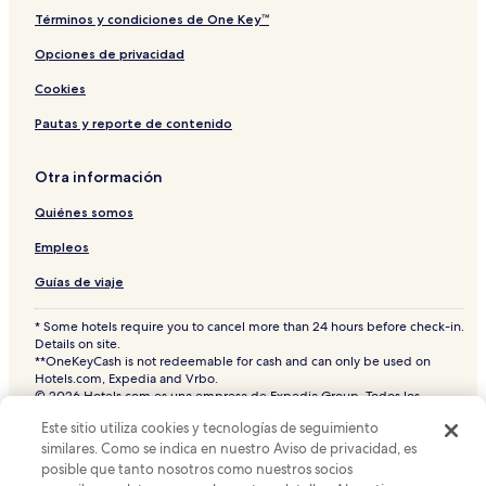
Términos y condiciones de One Key™
Hoteles 3 estrellas en Ossos
Hoteles LGBTQIA en Búzios
Opciones de privacidad
Hoteles con desayuno incluido en Tartaruga
Cookies
Hoteles cerca de Playa Geriba
Pautas y reporte de contenido
Hoteles con estacionamiento en Tartaruga
Otra información
Hoteles baratos en Búzios
Quiénes somos
Hoteles con desayuno incluido en Búzios
Empleos
Pousadas en Pueblo de Ferradura
Hoteles en Praia de Geribá
Guías de viaje
B&B en Búzios
* Some hotels require you to cancel more than 24 hours before check-in.
Details on site.
Hoteles de negocios en Búzios
**OneKeyCash is not redeemable for cash and can only be used on
Hotels.com, Expedia and Vrbo.
Hoteles con desayuno incluido en Pueblo de Ferradura
© 2026 Hotels.com es una empresa de Expedia Group. Todos los
Hoteles 4 estrellas en Porto da Barra
derechos reservados.
Este sitio utiliza cookies y tecnologías de seguimiento
Hoteles.com y el logotipo de Hoteles.com son marcas comerciales o
Hoteles cerca de Centro de Visitantes del Parque del
marcas comerciales registradas de Hotels.com, L.P. CST# 2029030-50.
similares. Como se indica en nuestro Aviso de privacidad, es
Arrecife de Coral
posible que tanto nosotros como nuestros socios