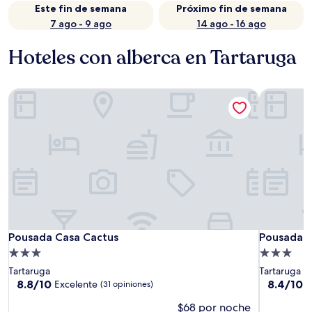
Este fin de semana
Próximo fin de semana
7 ago - 9 ago
14 ago - 16 ago
Hoteles con alberca en Tartaruga
Pousada Casa Cactus
Pousada d
Pousada Casa Cactus
Pousada d
Pousada Casa Cactus
Pousada d
Propiedad
Propiedad
de
de
Tartaruga
Tartaruga
3.0
3.0
8.8
8.4
8.8/10
8.4/10
Excelente
M
(31 opiniones)
de
de
estrellas
estrellas
$68 por noche
10,
10,