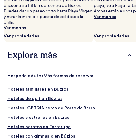
2
encuentra a 1,8 km del centro de Búzios.
playa, ve a Playa Tartar
adultos.
Puedes dar un paseo corto hasta Playa Virgen
Ambas están a unos poc
Los
y mirar la increíble puesta de sol desde la
Ver menos
precios
orilla.
y
Ver menos
la
Ver propiedades
Ver propiedades
disponibilidad
están
sujetos
Explora más
a
cambios.
Aplican
términos
Hospedaje
Autos
Más formas de reservar
adicionales.
Hoteles familiares en Búzios
Hoteles de golf en Búzios
Hoteles LGBTQIA cerca de Porto da Barra
Hoteles 3 estrellas en Búzios
Hoteles baratos en Tartaruga
Hoteles con gimnasio en Búzios