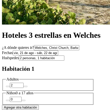
Hoteles 3 estrellas en Welches
¿A dónde quieres ir?
Fechas
Huéspedes
Habitación 1
Adultos
Niños
0 a 17 años
Agregar otra habitación