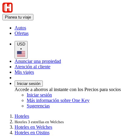
Planea tu viaje
Autos
Ofertas
USD
•
Anunciar una propiedad
Atención al cliente
Mis viajes
Iniciar sesión
Accede a ahorros al instante con los Precios para socios
Iniciar sesión
Más información sobre One Key
Sugerencias
Hoteles
Hoteles 3 estrellas en Welches
Hoteles en Welches
Hoteles en Oistins