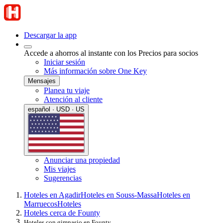
Descargar la app
Accede a ahorros al instante con los Precios para socios
Iniciar sesión
Más información sobre One Key
Mensajes
Planea tu viaje
Atención al cliente
español · USD · US
Anunciar una propiedad
Mis viajes
Sugerencias
Hoteles en Agadir
Hoteles en Souss-Massa
Hoteles en
Marruecos
Hoteles
Hoteles cerca de Founty
Hoteles con gimnasio en Founty