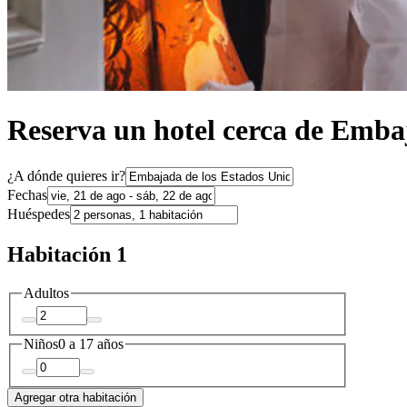
Reserva un hotel cerca de Emba
¿A dónde quieres ir?
Fechas
Huéspedes
Habitación 1
Adultos
Niños
0 a 17 años
Agregar otra habitación