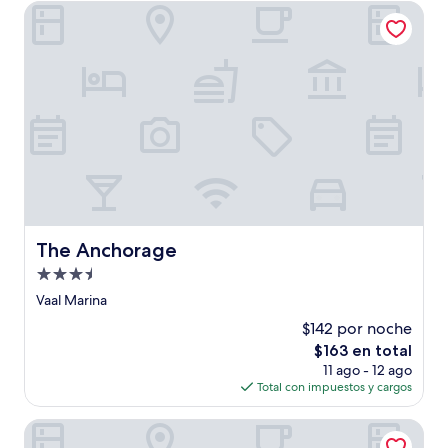
de
The Anchorage
$65
The Anchorage
The Anchorage
Propiedad
de
Vaal Marina
3.5
$142 por noche
estrellas
El
$163 en total
precio
11 ago - 12 ago
actual
Total con impuestos y cargos
es
de
Francolin Creek
$163