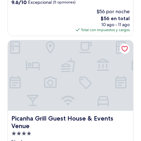
3.0
9.6
9.6/10
Excepcional
(5 opiniones)
estrellas
de
$56 por noche
10,
El
$56 en total
Excepcional,
precio
(5
10 ago - 11 ago
actual
opiniones)
Total con impuestos y cargos
es
de
Picanha Grill Guest House & Events Venue
$56
Picanha Grill Guest House & Events Venue
Picanha Grill Guest House & Events
Venue
Propiedad
de