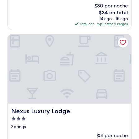
2.0
$30 por noche
estrellas
El
$34 en total
precio
14 ago - 15 ago
actual
Total con impuestos y cargos
es
de
Nexus Luxury Lodge
$34
Nexus Luxury Lodge
Nexus Luxury Lodge
Propiedad
de
Springs
3.0
$51 por noche
estrellas