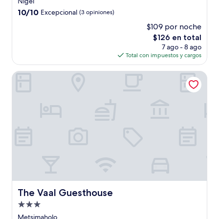
Nigel
4.0
10.0
10/10
Excepcional
(3 opiniones)
estrellas
de
$109 por noche
10,
El
$126 en total
Excepcional,
precio
(3
7 ago - 8 ago
actual
opiniones)
Total con impuestos y cargos
es
de
The Vaal Guesthouse
$126
The Vaal Guesthouse
The Vaal Guesthouse
Propiedad
de
Metsimaholo