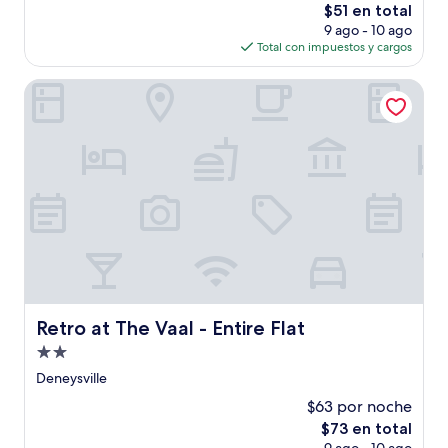
El
$51 en total
precio
9 ago - 10 ago
actual
Total con impuestos y cargos
es
de
Retro at The Vaal - Entire Flat
$51
Retro at The Vaal - Entire Flat
Retro at The Vaal - Entire Flat
Propiedad
de
Deneysville
2.0
$63 por noche
estrellas
El
$73 en total
precio