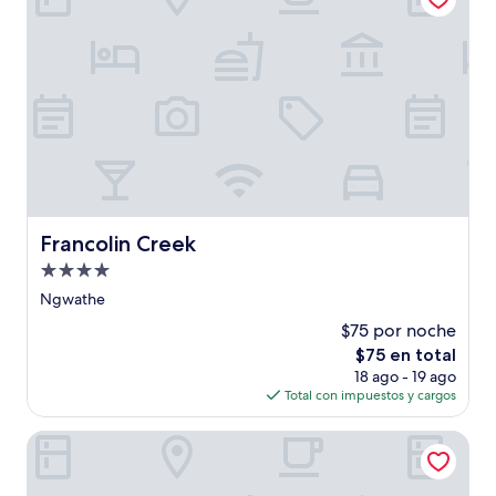
Francolin Creek
Francolin Creek
Propiedad
de
Ngwathe
4.0
$75 por noche
estrellas
El
$75 en total
precio
18 ago - 19 ago
actual
Total con impuestos y cargos
es
de
The Guest House
$75