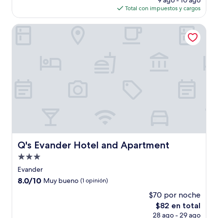
9 ago - 10 ago
actual
Total con impuestos y cargos
es
de
Q's Evander Hotel and Apartment
$73
Q's Evander Hotel and Apartment
Q's Evander Hotel and Apartment
Propiedad
de
Evander
3.0
8.0
8.0/10
Muy bueno
(1 opinión)
estrellas
de
$70 por noche
10,
El
$82 en total
Muy
precio
bueno,
28 ago - 29 ago