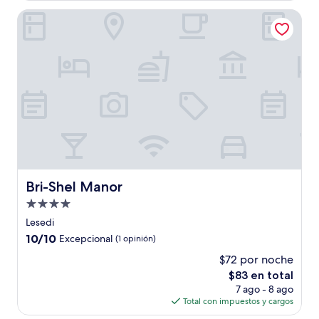
de
Bri-Shel Manor
$63
Bri-Shel Manor
Bri-Shel Manor
Propiedad
de
Lesedi
4.0
10.0
10/10
Excepcional
(1 opinión)
estrellas
de
$72 por noche
10,
El
$83 en total
Excepcional,
precio
(1
7 ago - 8 ago
actual
opinión)
Total con impuestos y cargos
es