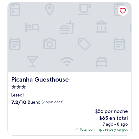
de
Picanha Guesthouse
$83
Picanha Guesthouse
Picanha Guesthouse
Propiedad
de
Lesedi
3.0
7.2
7.2/10
Bueno
(7 opiniones)
estrellas
de
$56 por noche
10,
El
$65 en total
Bueno,
precio
(7
7 ago - 8 ago
actual
opiniones)
Total con impuestos y cargos
es