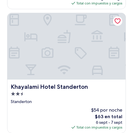
actual
(1
Total con impuestos y cargos
es
opinión)
de
Khayalami Hotel Standerton
$82
Khayalami Hotel Standerton
Khayalami Hotel Standerton
Propiedad
de
Standerton
2.5
$54 por noche
estrellas
El
$63 en total
precio
6 sept - 7 sept
actual
Total con impuestos y cargos
es