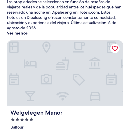
Las propiedades se seleccionan en función de reseñas de
viajeros reales y de la popularidad entre los huéspedes que han
reservado una noche en Dipaleseng en Hotels.com. Estos
hoteles en Dipaleseng ofrecen constantemente comodidad,
ubicación y experiencia del viajero. Última actualización:
6 de
agosto de 2026
.
Ver menos
Welgelegen Manor
Welgelegen Manor
Welgelegen Manor
Propiedad
de
Balfour