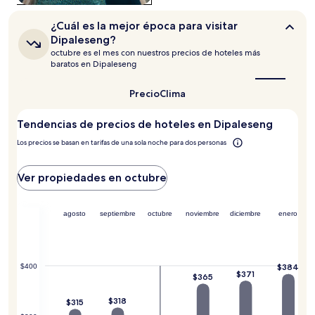
sujetos
a
¿Cuál
¿Cuál es la mejor época para visitar
cambios.
es
Dipaleseng?
Aplican
la
octubre es el mes con nuestros precios de hoteles más
términos
mejor
baratos en Dipaleseng
época
adicionales.
para
visitar
Precio
Clima
Dipaleseng?
Tendencias de precios de hoteles en Dipaleseng
Los precios se basan en tarifas de una sola noche para dos personas
Ver propiedades en octubre
agosto
septiembre
octubre
noviembre
diciembre
enero
$384
$400
$371
$365
$318
$315