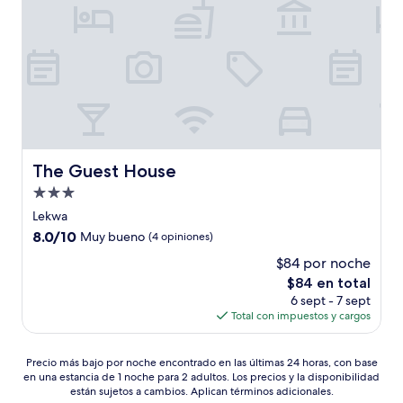
The Guest House
The Guest House
Propiedad
de
Lekwa
3.0
8.0
8.0/10
Muy bueno
(4 opiniones)
estrellas
de
$84 por noche
10,
El
$84 en total
Muy
precio
bueno,
6 sept - 7 sept
actual
(4
Total con impuestos y cargos
es
opiniones)
de
Precio
$84
Precio más bajo por noche encontrado en las últimas 24 horas, con base
en una estancia de 1 noche para 2 adultos. Los precios y la disponibilidad
más
están sujetos a cambios. Aplican términos adicionales.
bajo