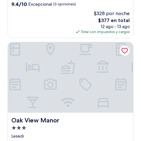
5.0
9.4
9.4/10
Excepcional
(3 opiniones)
estrellas
de
$328 por noche
10,
El
$377 en total
Excepcional,
precio
(3
12 ago - 13 ago
actual
opiniones)
Total con impuestos y cargos
es
de
Oak View Manor
$377
Oak View Manor
Oak View Manor
Propiedad
de
Lesedi