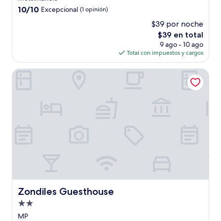
3.0
10.0
10/10
Excepcional
(1 opinión)
estrellas
de
$39 por noche
10,
El
$39 en total
Excepcional,
precio
(1
9 ago - 10 ago
actual
opinión)
Total con impuestos y cargos
es
de
Zondiles Guesthouse
$39
Zondiles Guesthouse
Zondiles Guesthouse
Propiedad
de
MP