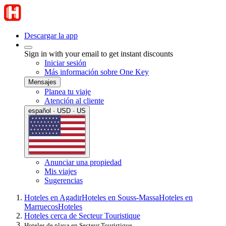
Descargar la app
Sign in with your email to get instant discounts
Iniciar sesión
Más información sobre One Key
Mensajes
Planea tu viaje
Atención al cliente
español · USD · US
Anunciar una propiedad
Mis viajes
Sugerencias
Hoteles en Agadir
Hoteles en Souss-Massa
Hoteles en
Marruecos
Hoteles
Hoteles cerca de Secteur Touristique
Hoteles de playa en Secteur Touristique