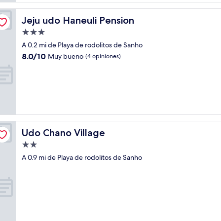
Jeju udo Haneuli Pension
Jeju udo Haneuli Pension
Propiedad
de
A 0.2 mi de Playa de rodolitos de Sanho
3.0
8.0
8.0/10
Muy bueno
(4 opiniones)
estrellas
de
10,
Muy
bueno,
(4
opiniones)
Udo Chano Village
Udo Chano Village
Propiedad
de
A 0.9 mi de Playa de rodolitos de Sanho
2.0
estrellas