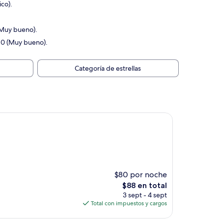
co).
 (Muy bueno).
/10 (Muy bueno).
Categoría de estrellas
$80 por noche
El
$88 en total
precio
3 sept - 4 sept
actual
Total con impuestos y cargos
es