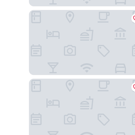
MJ Resort
Co'op City Hotel Seongsan