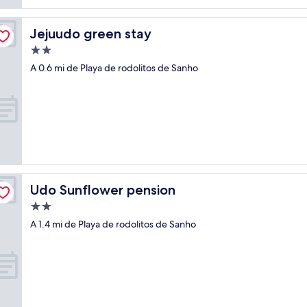
Jejuudo green stay
Jejuudo green stay
Propiedad
de
A 0.6 mi de Playa de rodolitos de Sanho
2.0
estrellas
Udo Sunflower pension
Udo Sunflower pension
Propiedad
de
A 1.4 mi de Playa de rodolitos de Sanho
2.0
estrellas