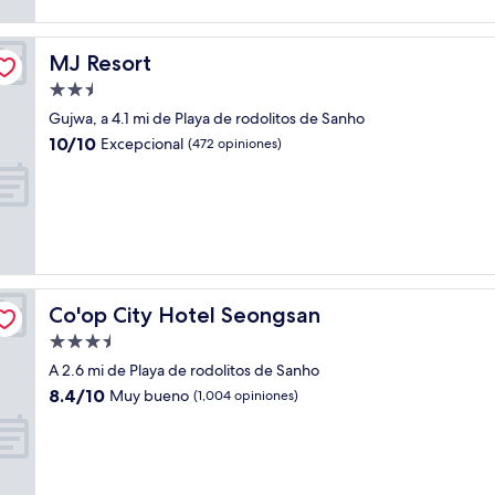
MJ Resort
MJ Resort
Propiedad
de
Gujwa, a 4.1 mi de Playa de rodolitos de Sanho
2.5
10.0
10/10
Excepcional
(472 opiniones)
estrellas
de
10,
Excepcional,
(472
opiniones)
Co'op City Hotel Seongsan
Co'op City Hotel Seongsan
Propiedad
de
A 2.6 mi de Playa de rodolitos de Sanho
3.5
8.4
8.4/10
Muy bueno
(1,004 opiniones)
estrellas
de
10,
Muy
bueno,
(1,004