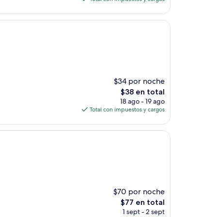
es
de
$44
$34 por noche
El
$38 en total
precio
18 ago - 19 ago
actual
Total con impuestos y cargos
es
de
$38
$70 por noche
El
$77 en total
precio
1 sept - 2 sept