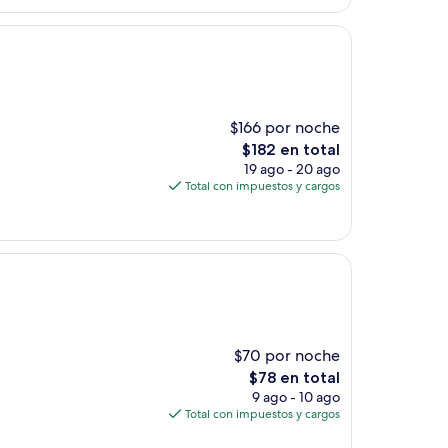
$62
$166 por noche
El
$182 en total
precio
19 ago - 20 ago
actual
Total con impuestos y cargos
es
de
$182
$70 por noche
El
$78 en total
precio
9 ago - 10 ago
actual
Total con impuestos y cargos
es