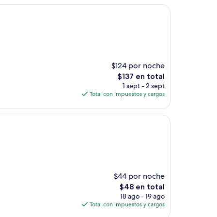
de
$88
$124 por noche
El
$137 en total
precio
1 sept - 2 sept
actual
Total con impuestos y cargos
es
de
$137
$44 por noche
El
$48 en total
precio
18 ago - 19 ago
actual
Total con impuestos y cargos
es