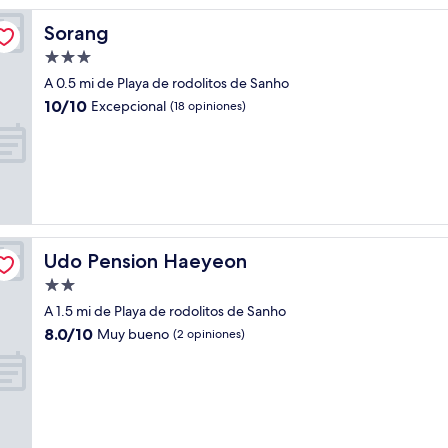
Sorang
Sorang
Propiedad
de
A 0.5 mi de Playa de rodolitos de Sanho
3.0
10.0
10/10
Excepcional
(18 opiniones)
estrellas
de
10,
Excepcional,
(18
opiniones)
Udo Pension Haeyeon
Udo Pension Haeyeon
Propiedad
de
A 1.5 mi de Playa de rodolitos de Sanho
2.0
8.0
8.0/10
Muy bueno
(2 opiniones)
estrellas
de
10,
Muy
bueno,
(2
opiniones)