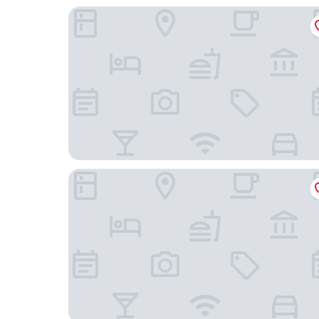
Sorang
Udo Pension Haeyeon