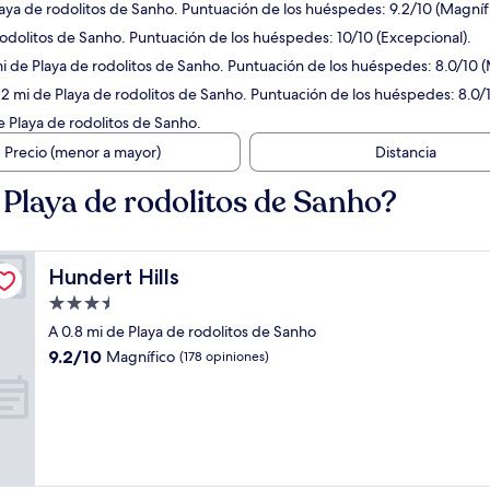
laya de rodolitos de Sanho. Puntuación de los huéspedes: 9.2/10 (Magnífi
rodolitos de Sanho. Puntuación de los huéspedes: 10/10 (Excepcional).
 mi de Playa de rodolitos de Sanho. Puntuación de los huéspedes: 8.0/10
.2 mi de Playa de rodolitos de Sanho. Puntuación de los huéspedes: 8.0
e Playa de rodolitos de Sanho.
Precio (menor a mayor)
Distancia
Playa de rodolitos de Sanho?
Hundert Hills
Hundert Hills
Propiedad
de
A 0.8 mi de Playa de rodolitos de Sanho
3.5
9.2
9.2/10
Magnífico
(178 opiniones)
estrellas
de
10,
Magnífico,
(178
opiniones)