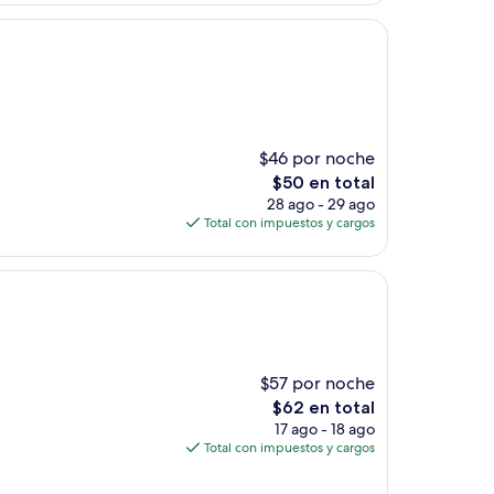
de
$48
$46 por noche
El
$50 en total
precio
28 ago - 29 ago
actual
Total con impuestos y cargos
es
de
$50
$57 por noche
El
$62 en total
precio
17 ago - 18 ago
actual
Total con impuestos y cargos
es
de