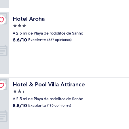
opiniones)
Hotel Aroha
Hotel Aroha
Propiedad
de
A 2.5 mi de Playa de rodolitos de Sanho
3.0
8.6
8.6/10
Excelente
(337 opiniones)
estrellas
de
10,
Excelente,
(337
opiniones)
Hotel & Pool Villa Attirance
Hotel & Pool Villa Attirance
Propiedad
de
A 2.5 mi de Playa de rodolitos de Sanho
2.5
8.8
8.8/10
Excelente
(195 opiniones)
estrellas
de
10,
Excelente,
(195