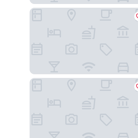
Jejuudo green stay
Udo Sunflower pension