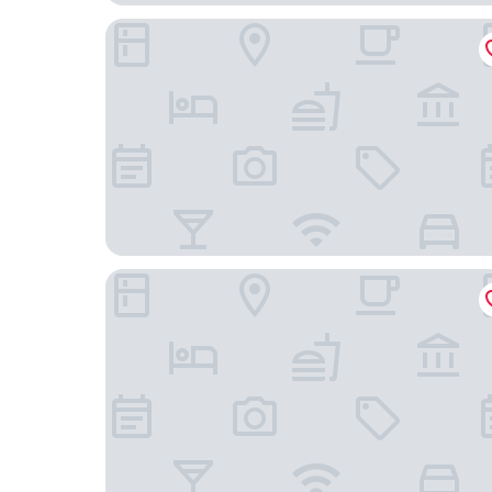
Jeju udo Haneuli Pension
Udo Chano Village