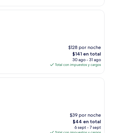
de
$78
$128 por noche
El
$141 en total
precio
30 ago - 31 ago
actual
Total con impuestos y cargos
es
de
$141
$39 por noche
El
$44 en total
precio
6 sept - 7 sept
actual
Total con impuestos y cargos