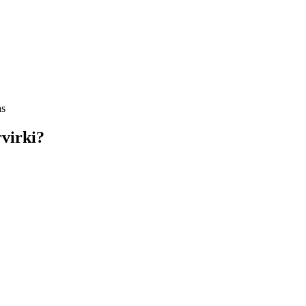
as
virki?