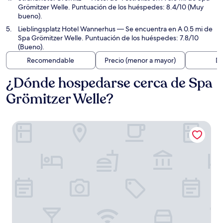
Grömitzer Welle. Puntuación de los huéspedes: 8.4/10 (Muy
bueno).
Lieblingsplatz Hotel Wannerhus
— Se encuentra en A 0.5 mi de
Spa Grömitzer Welle. Puntuación de los huéspedes: 7.8/10
(Bueno).
Recomendable
Precio (menor a mayor)
Di
¿Dónde hospedarse cerca de Spa
Grömitzer Welle?
Hotel Villa Undine