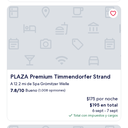
es
de
PLAZA Premium Timmendorfer Strand
$107
PLAZA Premium Timmendorfer Strand
PLAZA Premium Timmendorfer Strand
A 12.2 mi de Spa Grömitzer Welle
7.8
7.8/10
Bueno
(1,008 opiniones)
de
$175 por noche
10,
El
$195 en total
Bueno,
precio
(1,008
6 sept - 7 sept
actual
opiniones)
Total con impuestos y cargos
es
de
Fairschlafen Boutique Hotel