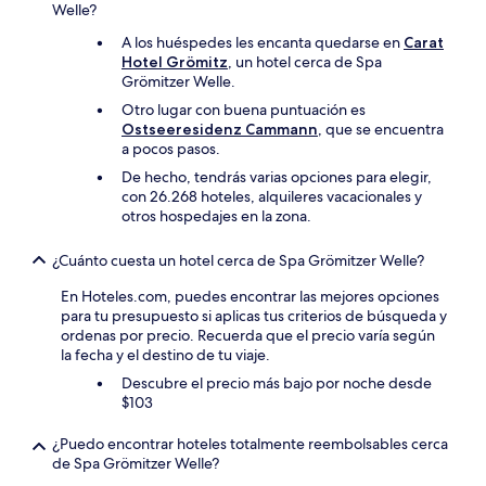
términos
Welle?
adicionales.
A los huéspedes les encanta quedarse en
Carat
Hotel Grömitz
, un hotel cerca de Spa
Grömitzer Welle.
Otro lugar con buena puntuación es
Ostseeresidenz Cammann
, que se encuentra
a pocos pasos.
De hecho, tendrás varias opciones para elegir,
con 26.268 hoteles, alquileres vacacionales y
otros hospedajes en la zona.
¿Cuánto cuesta un hotel cerca de Spa Grömitzer Welle?
En Hoteles.com, puedes encontrar las mejores opciones
para tu presupuesto si aplicas tus criterios de búsqueda y
ordenas por precio. Recuerda que el precio varía según
la fecha y el destino de tu viaje.
Descubre el precio más bajo por noche desde
$103
¿Puedo encontrar hoteles totalmente reembolsables cerca
de Spa Grömitzer Welle?