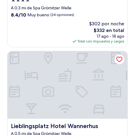
Propiedad
de
A 0.3 mi de Spa Grömitzer Welle
4.0
8.4
8.4/10
Muy bueno
(24 opiniones)
estrellas
de
$302 por noche
10,
El
$332 en total
Muy
precio
bueno,
17 ago - 18 ago
actual
(24
Total con impuestos y cargos
es
opiniones)
de
Lieblingsplatz Hotel Wannerhus
$332
Lieblingsplatz Hotel Wannerhus
Lieblingsplatz Hotel Wannerhus
A 0.5 mi de Spa Grömitzer Welle