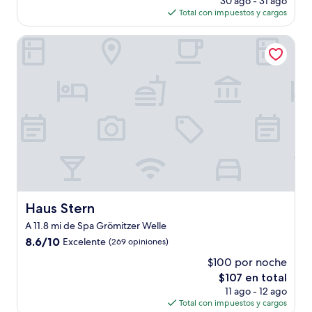
(58
30 ago - 31 ago
actual
opiniones)
Total con impuestos y cargos
es
de
Haus Stern
$301
Haus Stern
Haus Stern
A 11.8 mi de Spa Grömitzer Welle
8.6
8.6/10
Excelente
(269 opiniones)
de
$100 por noche
10,
El
$107 en total
Excelente,
precio
(269
11 ago - 12 ago
actual
opiniones)
Total con impuestos y cargos