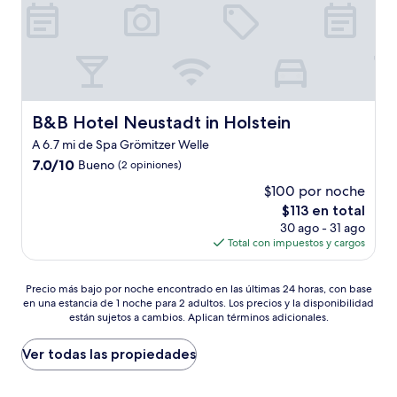
B&B Hotel Neustadt in Holstein
B&B Hotel Neustadt in Holstein
A 6.7 mi de Spa Grömitzer Welle
7.0
7.0/10
Bueno
(2 opiniones)
de
$100 por noche
10,
El
$113 en total
Bueno,
precio
(2
30 ago - 31 ago
actual
opiniones)
Total con impuestos y cargos
es
de
Precio
$113
Precio más bajo por noche encontrado en las últimas 24 horas, con base
en una estancia de 1 noche para 2 adultos. Los precios y la disponibilidad
más
están sujetos a cambios. Aplican términos adicionales.
bajo
por
noche
Ver todas las propiedades
encontrado
en