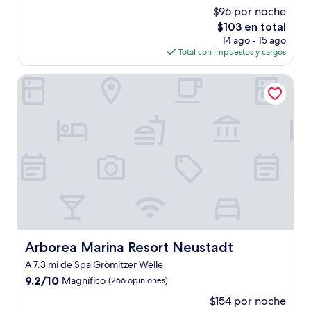
de
$96 por noche
10,
El
$103 en total
Excepcional,
precio
(19
14 ago - 15 ago
actual
opiniones)
Total con impuestos y cargos
es
de
Arborea Marina Resort Neustadt
$103
Arborea Marina Resort Neustadt
Arborea Marina Resort Neustadt
A 7.3 mi de Spa Grömitzer Welle
9.2
9.2/10
Magnífico
(266 opiniones)
de
$154 por noche
10,