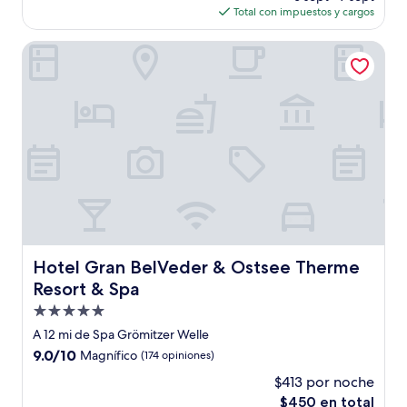
actual
opiniones)
Total con impuestos y cargos
es
de
Hotel Gran BelVeder & Ostsee Therme Resort & Spa
$187
Hotel Gran BelVeder & Ostsee Therme Resort & Spa
Hotel Gran BelVeder & Ostsee Therme
Resort & Spa
Propiedad
de
A 12 mi de Spa Grömitzer Welle
5.0
9.0
9.0/10
Magnífico
(174 opiniones)
estrellas
de
$413 por noche
10,
El
$450 en total
Magnífico,