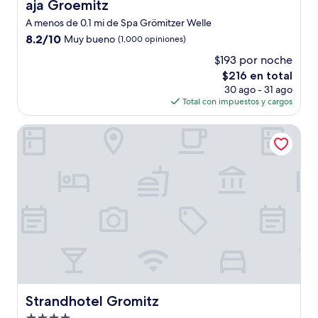
aja Groemitz
aja Groemitz
A menos de 0.1 mi de Spa Grömitzer Welle
8.2
8.2/10
Muy bueno
(1,000 opiniones)
de
$193 por noche
10,
El
$216 en total
Muy
precio
bueno,
30 ago - 31 ago
actual
(1,000
Total con impuestos y cargos
es
opiniones)
de
Strandhotel Gromitz
$216
Strandhotel Gromitz
Strandhotel Gromitz