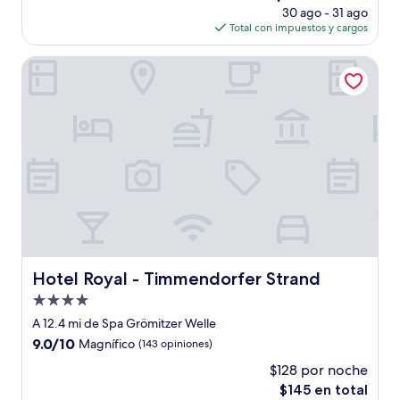
precio
(174
30 ago - 31 ago
actual
opiniones)
Total con impuestos y cargos
es
de
Hotel Royal - Timmendorfer Strand
$450
Hotel Royal - Timmendorfer Strand
Hotel Royal - Timmendorfer Strand
Propiedad
de
A 12.4 mi de Spa Grömitzer Welle
4.0
9.0
9.0/10
Magnífico
(143 opiniones)
estrellas
de
$128 por noche
10,
El
$145 en total
Magnífico,