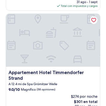
precio
(143
31 ago - 1 sept
actual
opiniones)
Total con impuestos y cargos
es
de
Appartement Hotel Timmendorfer Strand
$145
Appartement Hotel Timmendorfer Strand
Appartement Hotel Timmendorfer
Strand
A 12.4 mi de Spa Grömitzer Welle
9.0
9.0/10
Magnífico
(58 opiniones)
de
$274 por noche
10,
El
$301 en total
Magnífico,
precio