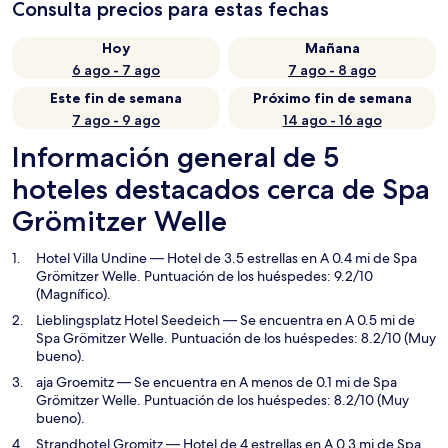
Consulta precios para estas fechas
Hoy
Mañana
6 ago - 7 ago
7 ago - 8 ago
Este fin de semana
Próximo fin de semana
7 ago - 9 ago
14 ago - 16 ago
Información general de 5
hoteles destacados cerca de Spa
Grömitzer Welle
Hotel Villa Undine
— Hotel de 3.5 estrellas en A 0.4 mi de Spa
Grömitzer Welle. Puntuación de los huéspedes: 9.2/10
(Magnífico).
Lieblingsplatz Hotel Seedeich
— Se encuentra en A 0.5 mi de
Spa Grömitzer Welle. Puntuación de los huéspedes: 8.2/10 (Muy
bueno).
aja Groemitz
— Se encuentra en A menos de 0.1 mi de Spa
Grömitzer Welle. Puntuación de los huéspedes: 8.2/10 (Muy
bueno).
Strandhotel Gromitz
— Hotel de 4 estrellas en A 0.3 mi de Spa