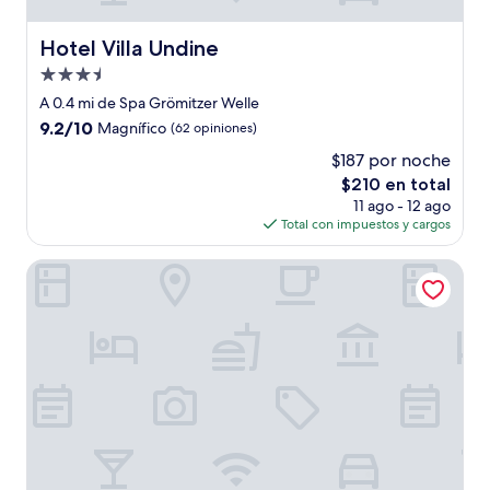
Hotel Villa Undine
Hotel Villa Undine
Propiedad
de
A 0.4 mi de Spa Grömitzer Welle
3.5
9.2
9.2/10
Magnífico
(62 opiniones)
estrellas
de
$187 por noche
10,
El
$210 en total
Magnífico,
precio
(62
11 ago - 12 ago
actual
opiniones)
Total con impuestos y cargos
es
de
Lieblingsplatz Hotel Seedeich
$210