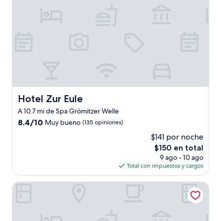
Hotel Zur Eule
Hotel Zur Eule
A 10.7 mi de Spa Grömitzer Welle
8.4
8.4/10
Muy bueno
(135 opiniones)
de
$141 por noche
10,
El
$150 en total
Muy
precio
bueno,
9 ago - 10 ago
actual
(135
Total con impuestos y cargos
es
opiniones)
de
THE FLAMINGO
$150