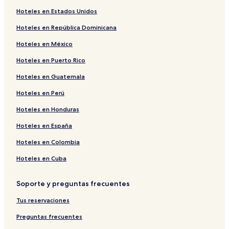
Hoteles cerca de Spa Ostsee Therme Scharbeutz
Hoteles en Estados Unidos
Departamentos en Haffkrug
Hoteles en República Dominicana
Hoteles en Groemitz
Hoteles en México
Hoteles en Sierksdorf
Hoteles en Puerto Rico
Hoteles cerca de Hansapark
Hoteles en Guatemala
Hoteles cerca de Zoológico Arche Noah
Hoteles en Hobstin
Hoteles en Perú
Departamentos en Neustadt in Holstein
Hoteles en Honduras
Hoteles 4 estrellas en Timmendorfer Strand
Hoteles en España
Hoteles con alberca en Niendorf/Ostsee
Hoteles en Colombia
Hoteles en Pelzerhaken
Hoteles en Cuba
Hoteles cerca de Oldenburger Wallmuseum
Soporte y preguntas frecuentes
Hoteles de playa en Travemünde
Hoteles en Haffkrug
Tus reservaciones
Hoteles con gimnasio en Pelzerhaken
Preguntas frecuentes