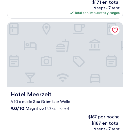
El
$171 en total
Magnífico,
precio
(266
6 sept - 7 sept
actual
opiniones)
Total con impuestos y cargos
es
de
Hotel Meerzeit
$171
Hotel Meerzeit
Hotel Meerzeit
A 10.6 mi de Spa Grömitzer Welle
9.0
9.0/10
Magnífico
(152 opiniones)
de
$167 por noche
10,
El
$187 en total
Magnífico,
precio
(152
6 sept - 7 sept