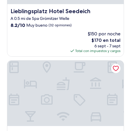
Lieblingsplatz Hotel Seedeich
Lieblingsplatz Hotel Seedeich
A 0.5 mi de Spa Grömitzer Welle
8.2
8.2/10
Muy bueno
(32 opiniones)
de
$150 por noche
10,
El
$170 en total
Muy
precio
bueno,
6 sept - 7 sept
actual
(32
Total con impuestos y cargos
es
opiniones)
de
aja Groemitz
$170