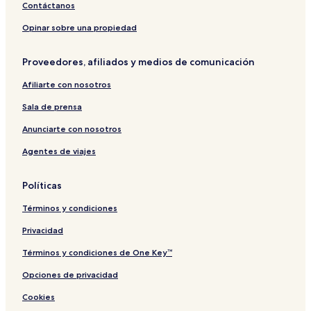
Hoteles en Sagau
Contáctanos
Hoteles de playa en Niendorf/Ostsee
Opinar sobre una propiedad
Hoteles en Neustadt in Holstein
Proveedores, afiliados y medios de comunicación
Hoteles en Sibbersdorf
Afiliarte con nosotros
Hoteles en Dahme
Hoteles en Niendorf/Ostsee
Sala de prensa
Hoteles cerca de Playa de Haffkrug
Anunciarte con nosotros
Hoteles cerca de Playa de Niendorf
Agentes de viajes
Hoteles cerca de Acuario SEA LIFE Timmendorfer Strand
Políticas
Hoteles en Oldenburg in Holstein
Términos y condiciones
Hoteles familiares en Timmendorfer Strand
Privacidad
Hoteles con estacionamiento en Sierksdorf
Hoteles con estacionamiento en Weissenhaeuser Strand
Términos y condiciones de One Key™
Departamentos en Scharbeutz
Opciones de privacidad
Hoteles en Scharbeutz
Cookies