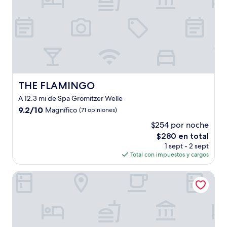
THE FLAMINGO
THE FLAMINGO
A 12.3 mi de Spa Grömitzer Welle
9.2
9.2/10
Magnífico
(71 opiniones)
de
$254 por noche
10,
El
$280 en total
Magnífico,
precio
(71
1 sept - 2 sept
actual
opiniones)
Total con impuestos y cargos
es
de
B&B Hotel Neustadt in Holstein
$280