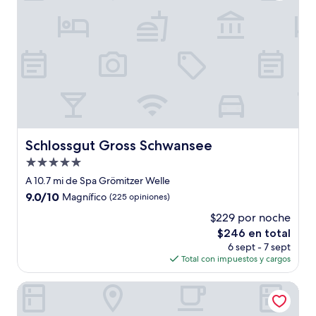
Schlossgut Gross Schwansee
Schlossgut Gross Schwansee
Propiedad
de
A 10.7 mi de Spa Grömitzer Welle
5.0
9.0
9.0/10
Magnífico
(225 opiniones)
estrellas
de
$229 por noche
10,
El
$246 en total
Magnífico,
precio
(225
6 sept - 7 sept
actual
opiniones)
Total con impuestos y cargos
es
de
Hotel Zur Eule
$246