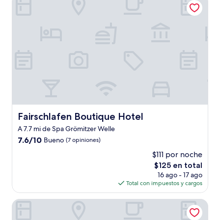
$195
Fairschlafen Boutique Hotel
Fairschlafen Boutique Hotel
A 7.7 mi de Spa Grömitzer Welle
7.6
7.6/10
Bueno
(7 opiniones)
de
$111 por noche
10,
El
$125 en total
Bueno,
precio
(7
16 ago - 17 ago
actual
opiniones)
Total con impuestos y cargos
es
de
Schlossgut Gross Schwansee
$125