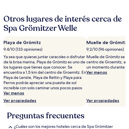
las
últimas
24
Otros lugares de interés cerca de
horas,
con
Spa Grömitzer Welle
base
en
una
Playa de Grömitz
Muelle de Grömitz
estancia
de
9.4/10 (133 opiniones)
9.2/10 (96 opiniones)
1
Ya sea que quieras juntar caracoles o disfrutar
Muelle de Grömitz se e
noche
de la brisa marina, Playa de Grömitz es uno de
centro de Groemitz, así
para
los lugares que tienes que conocer. Se
un momento durante tu 
2
encuentra a 1,5 km del centro de Groemitz. En
Ver menos
adultos.
Playa de Lenste, Playa de Rettin y Playa para
Los
Perros podrás apreciar una puesta de sol
precios
increíble con solo caminar unos pocos pasos.
y
Ver menos
la
disponibilidad
Ver propiedades
Ver propiedades
están
sujetos
Preguntas frecuentes
a
cambios.
Aplican
¿Cuáles son los mejores hoteles cerca de Spa Grömitzer