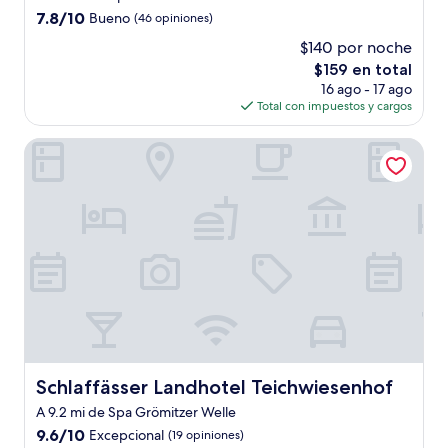
7.8
7.8/10
Bueno
(46 opiniones)
de
$140 por noche
10,
El
$159 en total
Bueno,
precio
(46
16 ago - 17 ago
actual
opiniones)
Total con impuestos y cargos
es
de
Schlaffässer Landhotel Teichwiesenhof
$159
Schlaffässer Landhotel Teichwiesenhof
Schlaffässer Landhotel Teichwiesenhof
A 9.2 mi de Spa Grömitzer Welle
9.6
9.6/10
Excepcional
(19 opiniones)