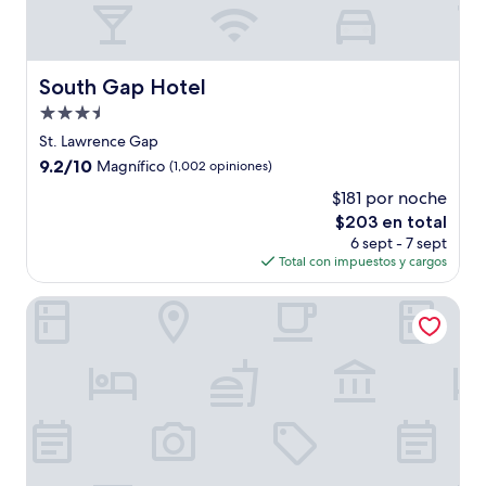
South Gap Hotel
South Gap Hotel
Propiedad
de
St. Lawrence Gap
3.5
9.2
9.2/10
Magnífico
(1,002 opiniones)
estrellas
de
$181 por noche
10,
El
$203 en total
Magnífico,
precio
(1,002
6 sept - 7 sept
actual
opiniones)
Total con impuestos y cargos
es
de
Blue Orchids Beach Hotel
$203