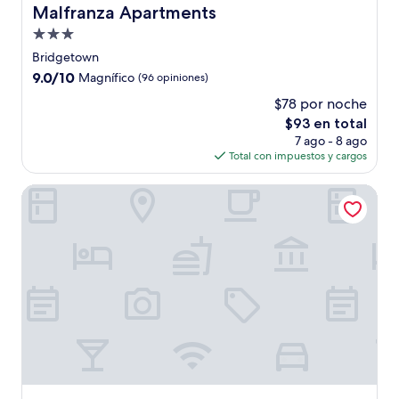
Malfranza Apartments
Malfranza Apartments
Propiedad
de
Bridgetown
3.0
9.0
9.0/10
Magnífico
(96 opiniones)
estrellas
de
$78 por noche
10,
El
$93 en total
Magnífico,
precio
(96
7 ago - 8 ago
actual
opiniones)
Total con impuestos y cargos
es
de
Turtle Beach, a Tribute Portfolio™ All Inclusive Hotel
$93