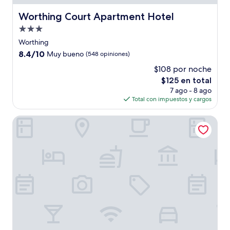
Worthing Court Apartment Hotel
Worthing Court Apartment Hotel
Propiedad
de
Worthing
3.0
8.4
8.4/10
Muy bueno
(548 opiniones)
estrellas
de
$108 por noche
10,
El
$125 en total
Muy
precio
bueno,
7 ago - 8 ago
actual
(548
Total con impuestos y cargos
es
opiniones)
de
Coral Mist Beach Hotel
$125