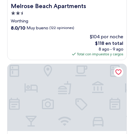
Melrose Beach Apartments
Melrose Beach Apartments
Propiedad
de
Worthing
2.5
8.0
8.0/10
Muy bueno
(122 opiniones)
estrellas
de
$104 por noche
10,
El
$118 en total
Muy
precio
bueno,
8 ago - 9 ago
actual
(122
Total con impuestos y cargos
es
opiniones)
de
Malfranza Apartments
$118