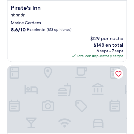
Pirate's Inn
Pirate's Inn
Propiedad
de
Marine Gardens
3.0
8.6
8.6/10
Excelente
(813 opiniones)
estrellas
de
$129 por noche
10,
El
$148 en total
Excelente,
precio
(813
6 sept - 7 sept
actual
opiniones)
Total con impuestos y cargos
es
de
Coconut Court Beach Hotel
$148