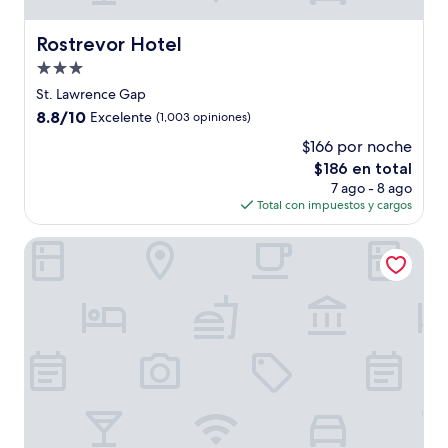
Rostrevor Hotel
Rostrevor Hotel
Propiedad
de
St. Lawrence Gap
3.0
8.8
8.8/10
Excelente
(1,003 opiniones)
estrellas
de
$166 por noche
10,
El
$186 en total
Excelente,
precio
(1,003
7 ago - 8 ago
actual
opiniones)
Total con impuestos y cargos
es
de
Butterfly Beach Hotel
$186