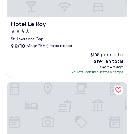
Hotel Le Roy
Hotel Le Roy
Propiedad
de
St. Lawrence Gap
4.0
9.0
9.0/10
Magnífico
(295 opiniones)
estrellas
de
$168 por noche
10,
El
$194 en total
Magnífico,
precio
(295
7 ago - 8 ago
actual
opiniones)
Total con impuestos y cargos
es
de
Hilton Barbados Resort
$194