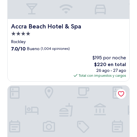
Accra Beach Hotel & Spa
Accra Beach Hotel & Spa
Propiedad
de
Rockley
4.0
7.0
7.0/10
Bueno
(1,004 opiniones)
estrellas
de
$195 por noche
10,
El
$220 en total
Bueno,
precio
(1,004
26 ago - 27 ago
actual
opiniones)
Total con impuestos y cargos
es
de
Hotel Le Roy
$220