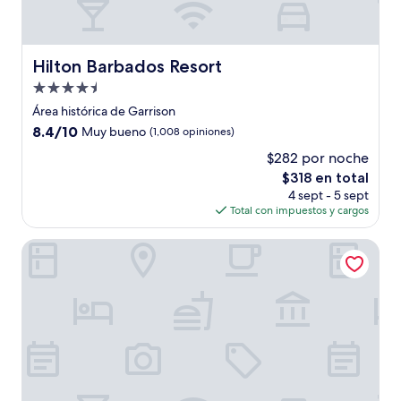
Hilton Barbados Resort
Hilton Barbados Resort
Propiedad
de
Área histórica de Garrison
4.5
8.4
8.4/10
Muy bueno
(1,008 opiniones)
estrellas
de
$282 por noche
10,
El
$318 en total
Muy
precio
bueno,
4 sept - 5 sept
actual
(1,008
Total con impuestos y cargos
es
opiniones)
de
Sweetfield Manor
$318