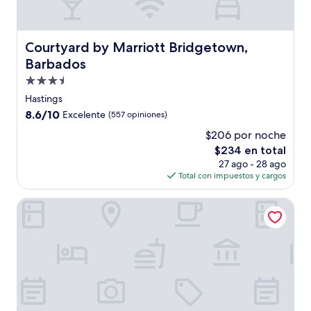
Courtyard by Marriott Bridgetown, Barbados
Courtyard by Marriott Bridgetown,
Barbados
Propiedad
de
Hastings
3.5
8.6
8.6/10
Excelente
(557 opiniones)
estrellas
de
$206 por noche
10,
El
$234 en total
Excelente,
precio
(557
27 ago - 28 ago
actual
opiniones)
Total con impuestos y cargos
es
de
Accra Beach Hotel & Spa
$234