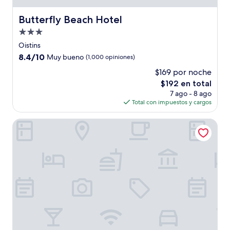
Butterfly Beach Hotel
Butterfly Beach Hotel
Propiedad
de
Oistins
3.0
8.4
8.4/10
Muy bueno
(1,000 opiniones)
estrellas
de
$169 por noche
10,
El
$192 en total
Muy
precio
bueno,
7 ago - 8 ago
actual
(1,000
Total con impuestos y cargos
es
opiniones)
de
Worthing Court Apartment Hotel
$192