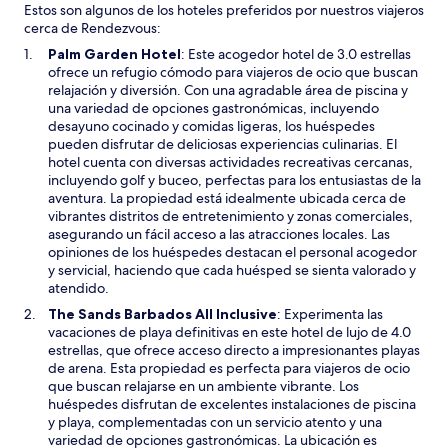
Estos son algunos de los hoteles preferidos por nuestros viajeros
cerca de Rendezvous:
S
Palm Garden Hotel
: Este acogedor hotel de 3.0 estrellas
e
ofrece un refugio cómodo para viajeros de ocio que buscan
a
relajación y diversión. Con una agradable área de piscina y
b
una variedad de opciones gastronómicas, incluyendo
r
desayuno cocinado y comidas ligeras, los huéspedes
i
pueden disfrutar de deliciosas experiencias culinarias. El
r
hotel cuenta con diversas actividades recreativas cercanas,
á
incluyendo golf y buceo, perfectas para los entusiastas de la
e
aventura. La propiedad está idealmente ubicada cerca de
n
vibrantes distritos de entretenimiento y zonas comerciales,
u
asegurando un fácil acceso a las atracciones locales. Las
n
opiniones de los huéspedes destacan el personal acogedor
a
y servicial, haciendo que cada huésped se sienta valorado y
n
atendido.
u
S
The Sands Barbados All Inclusive
: Experimenta las
e
e
vacaciones de playa definitivas en este hotel de lujo de 4.0
v
a
estrellas, que ofrece acceso directo a impresionantes playas
a
b
de arena. Esta propiedad es perfecta para viajeros de ocio
v
r
que buscan relajarse en un ambiente vibrante. Los
e
i
huéspedes disfrutan de excelentes instalaciones de piscina
n
r
y playa, complementadas con un servicio atento y una
t
á
variedad de opciones gastronómicas. La ubicación es