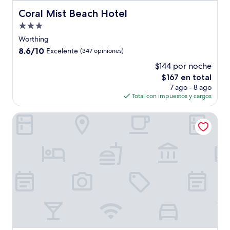
Coral Mist Beach Hotel
Coral Mist Beach Hotel
Propiedad
de
Worthing
3.0
8.6
8.6/10
Excelente
(347 opiniones)
estrellas
de
$144 por noche
10,
El
$167 en total
Excelente,
precio
(347
7 ago - 8 ago
actual
opiniones)
Total con impuestos y cargos
es
de
Melrose Beach Apartments
$167