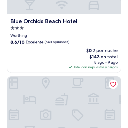
Blue Orchids Beach Hotel
Blue Orchids Beach Hotel
Propiedad
de
Worthing
3.0
8.6
8.6/10
Excelente
(540 opiniones)
estrellas
de
$122 por noche
10,
El
$143 en total
Excelente,
precio
(540
8 ago - 9 ago
actual
opiniones)
Total con impuestos y cargos
es
de
Courtyard by Marriott Bridgetown, Barbados
$143