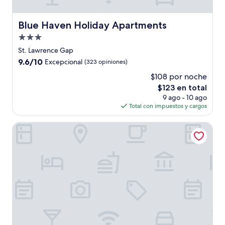
Blue Haven Holiday Apartments
Blue Haven Holiday Apartments
Propiedad
de
St. Lawrence Gap
3.0
9.6
9.6/10
Excepcional
(323 opiniones)
estrellas
de
$108 por noche
10,
El
$123 en total
Excepcional,
precio
(323
9 ago - 10 ago
actual
opiniones)
Total con impuestos y cargos
es
de
Rostrevor Hotel
$123