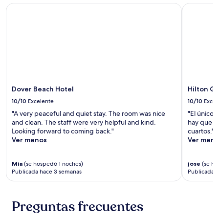
Dover Beach Hotel
Hilton Gr
Dover Beach Hotel
Hilton G
10/10
Excelente
10/10
Excel
"A very peaceful and quiet stay. The room was nice
"El único 
and clean. The staff were very helpful and kind.
hay que ir
Looking forward to coming back."
cuartos."
Ver menos
Ver meno
Mia
(se hospedó 1 noches)
jose
(se ho
Publicada hace 3 semanas
Publicada 
Preguntas frecuentes