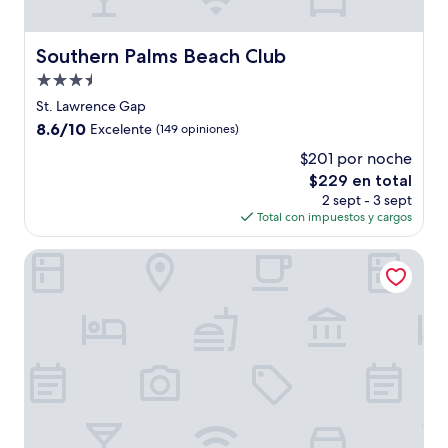
Southern Palms Beach Club
Southern Palms Beach Club
Propiedad
de
St. Lawrence Gap
3.5
8.6
8.6/10
Excelente
(149 opiniones)
estrellas
de
$201 por noche
10,
El
$229 en total
Excelente,
precio
(149
2 sept - 3 sept
actual
opiniones)
Total con impuestos y cargos
es
de
Blue Haven Holiday Apartments
$229