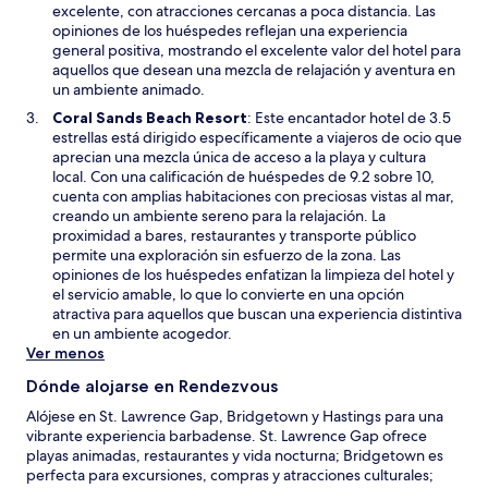
a
e
excelente, con atracciones cercanas a poca distancia. Las
n
n
opiniones de los huéspedes reflejan una experiencia
a
u
general positiva, mostrando el excelente valor del hotel para
n
aquellos que desean una mezcla de relajación y aventura en
a
un ambiente animado.
n
S
Coral Sands Beach Resort
: Este encantador hotel de 3.5
u
e
estrellas está dirigido específicamente a viajeros de ocio que
e
a
aprecian una mezcla única de acceso a la playa y cultura
v
b
local. Con una calificación de huéspedes de 9.2 sobre 10,
a
r
cuenta con amplias habitaciones con preciosas vistas al mar,
v
i
creando un ambiente sereno para la relajación. La
e
r
proximidad a bares, restaurantes y transporte público
n
á
permite una exploración sin esfuerzo de la zona. Las
t
e
opiniones de los huéspedes enfatizan la limpieza del hotel y
a
n
el servicio amable, lo que lo convierte en una opción
n
u
atractiva para aquellos que buscan una experiencia distintiva
a
n
en un ambiente acogedor.
a
Ver menos
n
Dónde alojarse en Rendezvous
u
e
Alójese en St. Lawrence Gap, Bridgetown y Hastings para una
v
vibrante experiencia barbadense. St. Lawrence Gap ofrece
a
playas animadas, restaurantes y vida nocturna; Bridgetown es
v
perfecta para excursiones, compras y atracciones culturales;