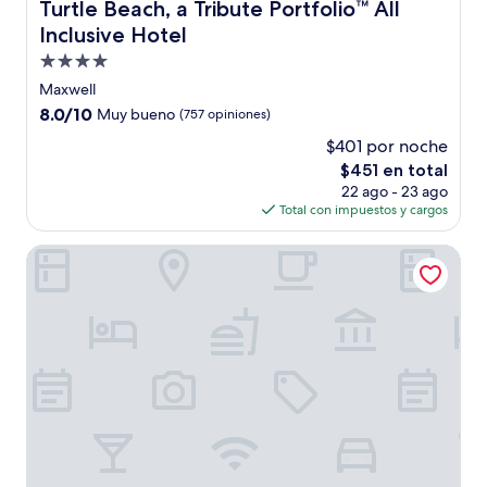
Turtle Beach, a Tribute Portfolio™ All Inclusive Hotel
Turtle Beach, a Tribute Portfolio™ All
Inclusive Hotel
Propiedad
de
Maxwell
4.0
8.0
8.0/10
Muy bueno
(757 opiniones)
estrellas
de
$401 por noche
10,
El
$451 en total
Muy
precio
bueno,
22 ago - 23 ago
actual
(757
Total con impuestos y cargos
es
opiniones)
de
Pirate's Inn
$451