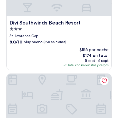
Divi Southwinds Beach Resort
Divi Southwinds Beach Resort
Propiedad
de
St. Lawrence Gap
3.0
8.0
8.0/10
Muy bueno
(895 opiniones)
estrellas
de
$156 por noche
10,
El
$174 en total
Muy
precio
bueno,
5 sept - 6 sept
actual
(895
Total con impuestos y cargos
es
opiniones)
de
South Gap Hotel
$174