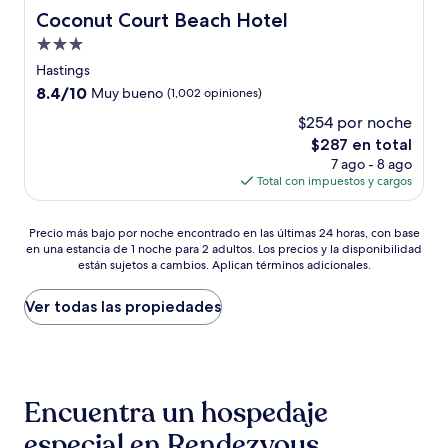
Coconut Court Beach Hotel
Coconut Court Beach Hotel
Propiedad
de
Hastings
3.0
8.4
8.4/10
Muy bueno
(1,002 opiniones)
estrellas
de
$254 por noche
10,
El
$287 en total
Muy
precio
bueno,
7 ago - 8 ago
actual
(1,002
Total con impuestos y cargos
es
opiniones)
de
Precio
$287
Precio más bajo por noche encontrado en las últimas 24 horas, con base
en una estancia de 1 noche para 2 adultos. Los precios y la disponibilidad
más
están sujetos a cambios. Aplican términos adicionales.
bajo
por
noche
Ver todas las propiedades
encontrado
en
las
últimas
24
Encuentra un hospedaje
horas,
con
especial en Rendezvous