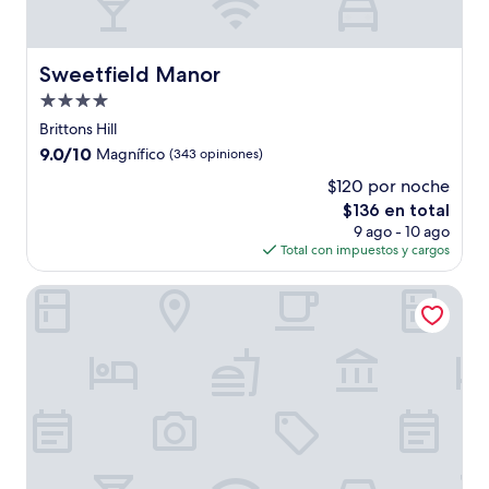
Sweetfield Manor
Sweetfield Manor
Propiedad
de
Brittons Hill
4.0
9.0
9.0/10
Magnífico
(343 opiniones)
estrellas
de
$120 por noche
10,
El
$136 en total
Magnífico,
precio
(343
9 ago - 10 ago
actual
opiniones)
Total con impuestos y cargos
es
de
Melbourne Inn
$136