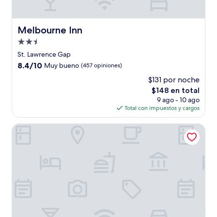
Melbourne Inn
Melbourne Inn
Propiedad
de
St. Lawrence Gap
2.5
8.4
8.4/10
Muy bueno
(457 opiniones)
estrellas
de
$131 por noche
10,
El
$148 en total
Muy
precio
bueno,
9 ago - 10 ago
actual
(457
Total con impuestos y cargos
es
opiniones)
de
Southern Palms Beach Club
$148