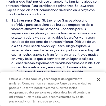
e
mientras que Hastings ofrece un ambiente familiar relajado con
n
entretenimiento. Para los visitantes primerizos, St. Lawrence
t
Gap es la opción ideal, combinando diversión en la playa con
a
una vibrante vida nocturna.
n
S
St. Lawrence Gap
: St. Lawrence Gap es el destino
a
e
definitivo para cualquiera que busque empaparse de la
a
vibrante atmósfera de Barbados. Conocida por sus
b
impresionantes playas y su animada escena gastronómica,
r
esta zona cobra vida con amigables lugareños y una gran
i
cantidad de opciones de entretenimiento. Disfrute de un
r
día en Dover Beach o Rockley Beach, luego explore la
á
variedad de animados bares y cafés que bordean el Gap. Al
e
caer la noche, la zona se transforma en un centro de música
n
en vivo y baile, lo que la convierte en un lugar ideal para
u
quienes desean experimentar la vida nocturna de la isla. Con
n
su mezcla de relajación y emoción, St. Lawrence Gap es
a
perfecto para viajeros que buscan sol y diversión.
n
S
Bridgetown
: Como capital de Barbados, Bridgetown
Este sitio utiliza cookies y tecnologías de seguimiento
u
e
rebosa cultura y encanto, lo que la convierte en un
similares. Como se indica en nuestro Aviso de privacidad, es
e
a
excelente lugar para alojarse para quienes deseen
posible que tanto nosotros como nuestros socios
v
b
experimentar la historia de la isla y la vibrante vida local.
a
recopilemos datos personales y otros detalles. Al continuar
r
Encontrará hermosas playas como Brownes Beach y las
v
utilizando nuestro sitio web, aceptas nuestro Aviso de
i
serenas aguas de Carlisle Bay, perfectas para un día de sol o
e
privacidad y los Términos de servicio.
r
natación. Bridgetown también ofrece excelentes
n