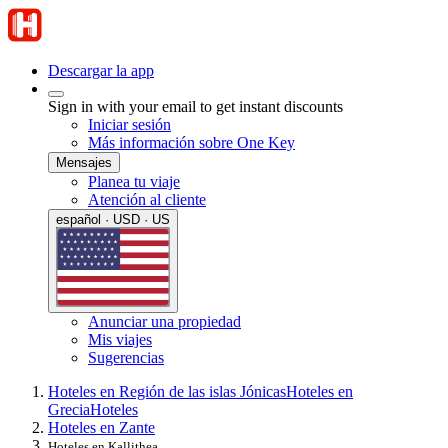
Descargar la app
Sign in with your email to get instant discounts
Iniciar sesión
Más información sobre One Key
Mensajes
Planea tu viaje
Atención al cliente
español · USD · US
Anunciar una propiedad
Mis viajes
Sugerencias
Hoteles en Región de las islas Jónicas
Hoteles en
Grecia
Hoteles
Hoteles en Zante
Hoteles en Kallithea