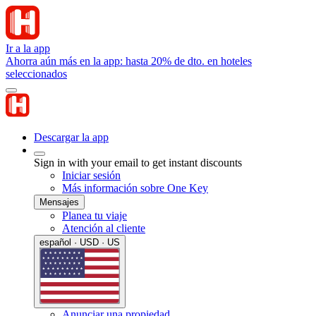
Ir a la app
Ahorra aún más en la app: hasta 20% de dto. en hoteles
seleccionados
Descargar la app
Sign in with your email to get instant discounts
Iniciar sesión
Más información sobre One Key
Mensajes
Planea tu viaje
Atención al cliente
español · USD · US
Anunciar una propiedad