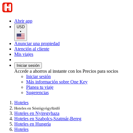
Abrir app
USD
•
Anunciar una propiedad
Atención al cliente
Mis viajes
Iniciar sesión
Accede a ahorros al instante con los Precios para socios
Iniciar sesión
Más información sobre One Key
Planea tu viaje
Sugerencias
Hoteles
Hoteles en Sóstógyógyfürdő
Hoteles en Nyiregyhaza
Hoteles en Szabolcs-Szatmár-Bereg
Hoteles en Hungría
Hoteles