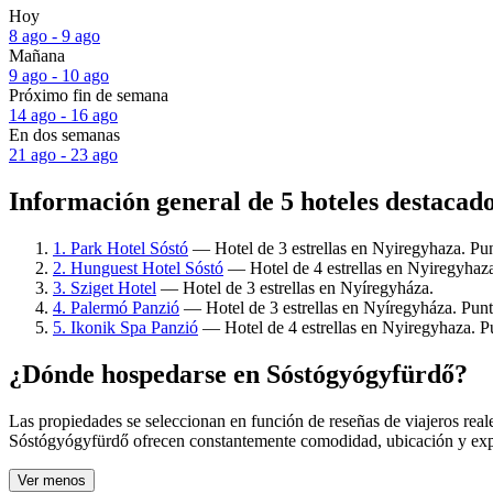
Hoy
8 ago - 9 ago
Mañana
9 ago - 10 ago
Próximo fin de semana
14 ago - 16 ago
En dos semanas
21 ago - 23 ago
Información general de 5 hoteles destacad
1. Park Hotel Sóstó
— Hotel de 3 estrellas en Nyiregyhaza. Pun
2. Hunguest Hotel Sóstó
— Hotel de 4 estrellas en Nyiregyhaza
3. Sziget Hotel
— Hotel de 3 estrellas en Nyíregyháza.
4. Palermó Panzió
— Hotel de 3 estrellas en Nyíregyháza. Punt
5. Ikonik Spa Panzió
— Hotel de 4 estrellas en Nyiregyhaza. P
¿Dónde hospedarse en Sóstógyógyfürdő?
Las propiedades se seleccionan en función de reseñas de viajeros rea
Sóstógyógyfürdő ofrecen constantemente comodidad, ubicación y exper
Ver menos